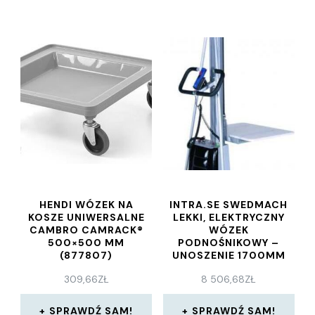
HENDI WÓZEK NA
INTRA.SE SWEDMACH
KOSZE UNIWERSALNE
LEKKI, ELEKTRYCZNY
CAMBRO CAMRACK®
WÓZEK
500×500 MM
PODNOŚNIKOWY –
(877807)
UNOSZENIE 1700MM
309,66
ZŁ
8 506,68
ZŁ
SPRAWDŹ SAM!
SPRAWDŹ SAM!