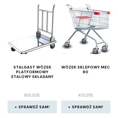
STALGAST WÓZEK
WÓZEK SKLEPOWY MEC
PLATFORMOWY
80
STALOWY SKŁADANY
925,22
ZŁ
402,21
ZŁ
SPRAWDŹ SAM!
SPRAWDŹ SAM!