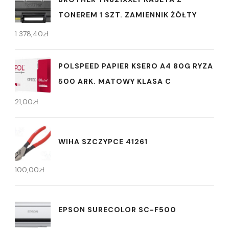
TONEREM 1 SZT. ZAMIENNIK ŻÓŁTY
1 378,40
zł
POLSPEED PAPIER KSERO A4 80G RYZA
500 ARK. MATOWY KLASA C
21,00
zł
WIHA SZCZYPCE 41261
100,00
zł
EPSON SURECOLOR SC-F500