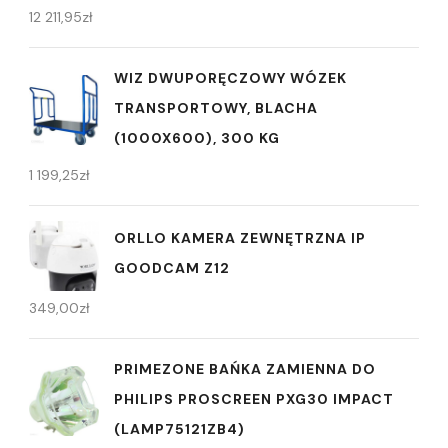
12 211,95
zł
WIZ DWUPORĘCZOWY WÓZEK
TRANSPORTOWY, BLACHA
(1000X600), 300 KG
1 199,25
zł
ORLLO KAMERA ZEWNĘTRZNA IP
GOODCAM Z12
349,00
zł
PRIMEZONE BAŃKA ZAMIENNA DO
PHILIPS PROSCREEN PXG30 IMPACT
(LAMP75121ZB4)