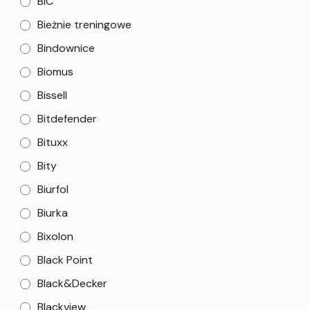
BiC
Bieżnie treningowe
Bindownice
Biomus
Bissell
Bitdefender
Bituxx
Bity
Biurfol
Biurka
Bixolon
Black Point
Black&Decker
Blackview