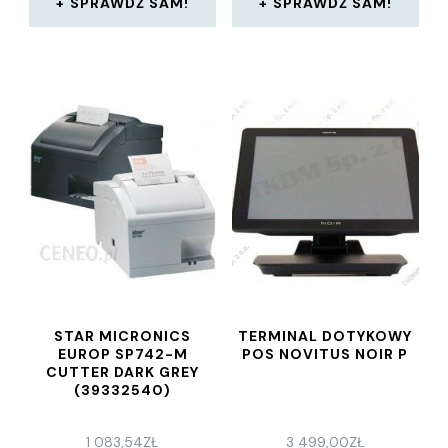
SPRAWDŹ SAM!
SPRAWDŹ SAM!
STAR MICRONICS
TERMINAL DOTYKOWY
EUROP SP742-M
POS NOVITUS NOIR P
CUTTER DARK GREY
(39332540)
1 083,54
ZŁ
3 499,00
ZŁ