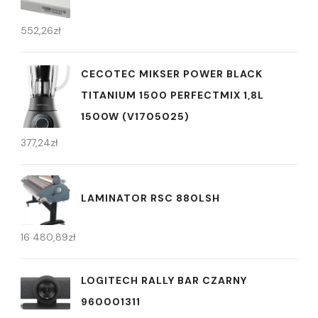
552,26
zł
CECOTEC MIKSER POWER BLACK
TITANIUM 1500 PERFECTMIX 1,8L
1500W (V1705025)
377,24
zł
LAMINATOR RSC 880LSH
16 480,89
zł
LOGITECH RALLY BAR CZARNY
960001311