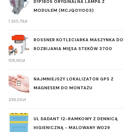
D1P1805 ORYGINALNA LAMPA Z
MODUŁEM (MCJQ011003)
1 355,79
zł
ROSSNER KOTLECIARKA MASZYNKA DO
ROZBIJANIA MIĘSA STEKÓW 3700
108,90
zł
NAJMNIEJSZY LOKALIZATOR GPS Z
MAGNESEM DO MONTAŻU
339,00
zł
UL DADANT 12-RAMKOWY Z DENNICĄ
HIGIENICZNĄ - MALOWANY W029