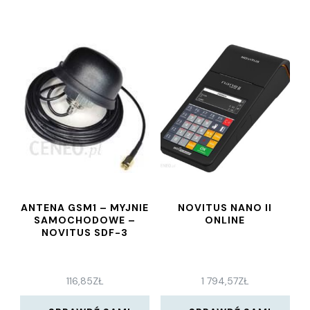
ANTENA GSM1 – MYJNIE
NOVITUS NANO II
SAMOCHODOWE –
ONLINE
NOVITUS SDF-3
116,85
ZŁ
1 794,57
ZŁ