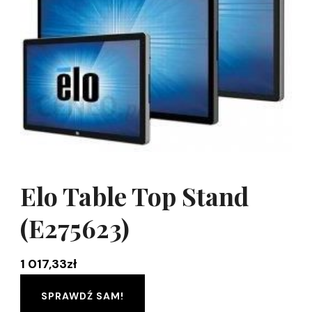
Elo Table Top Stand
(E275623)
1 017,33
zł
SPRAWDŹ SAM!