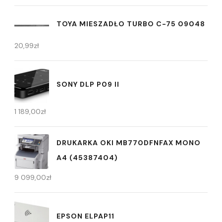
TOYA MIESZADŁO TURBO C-75 09048
20,99
zł
SONY DLP P09 II
1 189,00
zł
DRUKARKA OKI MB770DFNFAX MONO
A4 (45387404)
9 099,00
zł
EPSON ELPAP11