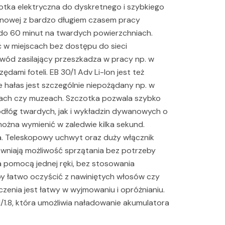
zotka elektryczna do dyskretnego i szybkiego
-jonowej z bardzo długiem czasem pracy
do 60 minut na twardych powierzchniach.
 w miejscach bez dostępu do sieci
zewód zasilający przeszkadza w pracy np. w
dami foteli. EB 30/1 Adv Li-Ion jest też
e hałas jest szczególnie niepożądany np. w
ikach czy muzeach. Szczotka pozwala szybko
odłóg twardych, jak i wykładzin dywanowych o
można wymienić w zaledwie kilka sekund.
jna. Teleskopowy uchwyt oraz duży włącznik
wniają możliwość sprzątania bez potrzeby
a pomocą jednej ręki, bez stosowania
eby łatwo oczyścić z nawiniętych włosów czy
czenia jest łatwy w wyjmowaniu i opróżnianiu.
1.8, która umożliwia naładowanie akumulatora