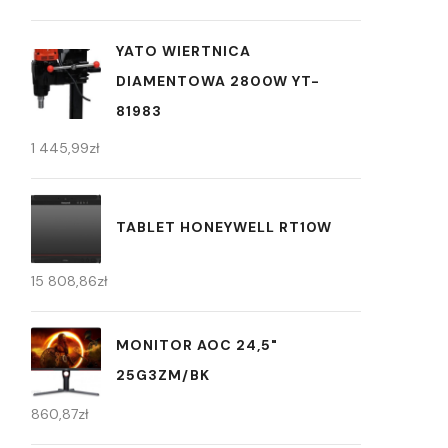
YATO WIERTNICA
DIAMENTOWA 2800W YT-
81983
1 445,99
zł
TABLET HONEYWELL RT10W
15 808,86
zł
MONITOR AOC 24,5"
25G3ZM/BK
860,87
zł