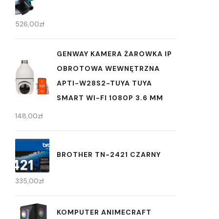
526,00
zł
GENWAY KAMERA ŻAROWKA IP
OBROTOWA WEWNĘTRZNA
APTI-W28S2-TUYA TUYA
SMART WI-FI 1080P 3.6 MM
148,00
zł
BROTHER TN-2421 CZARNY
335,00
zł
KOMPUTER ANIMECRAFT