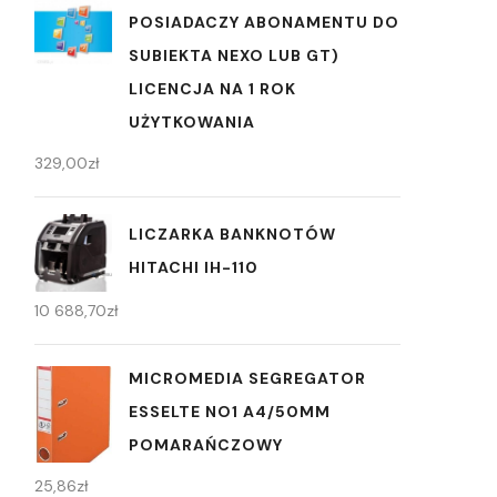
POSIADACZY ABONAMENTU DO
SUBIEKTA NEXO LUB GT)
LICENCJA NA 1 ROK
UŻYTKOWANIA
329,00
zł
LICZARKA BANKNOTÓW
HITACHI IH-110
10 688,70
zł
MICROMEDIA SEGREGATOR
ESSELTE NO1 A4/50MM
POMARAŃCZOWY
25,86
zł