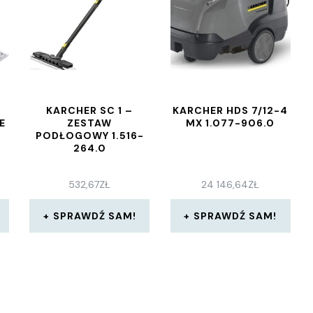
KARCHER SC 1 –
KARCHER HDS 7/12-4
E
ZESTAW
MX 1.077-906.0
PODŁOGOWY 1.516-
264.0
532,67
ZŁ
24 146,64
ZŁ
SPRAWDŹ SAM!
SPRAWDŹ SAM!