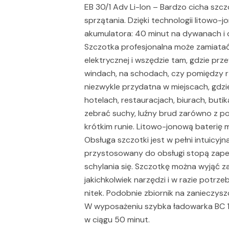
EB 30/1 Adv Li-Ion – Bardzo cicha szc
sprzątania. Dzięki technologii litowo
akumulatora: 40 minut na dywanach i 
Szczotka profesjonalna może zamiatać
elektrycznej i wszędzie tam, gdzie pr
windach, na schodach, czy pomiędzy rzę
niezwykle przydatna w miejscach, gdzi
hotelach, restauracjach, biurach, but
zebrać suchy, luźny brud zarówno z p
krótkim runie. Litowo-jonową baterię 
Obsługa szczotki jest w pełni intuicy
przystosowany do obsługi stopą zape
schylania się. Szczotkę można wyjąć z
jakichkolwiek narzędzi i w razie potrz
nitek. Podobnie zbiornik na zanieczysz
W wyposażeniu szybka ładowarka BC 1/
w ciągu 50 minut.