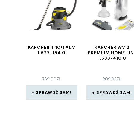
KARCHER T 10/1 ADV
KARCHER WV 2
1.527-154.0
PREMIUM HOME LIN
1.633-410.0
789,00
ZŁ
209,93
ZŁ
SPRAWDŹ SAM!
SPRAWDŹ SAM!