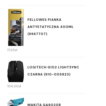
FELLOWES PIANKA
ANTYSTATYCZNA 400ML
(9967707)
17,42
zł
LOGITECH G102 LIGHTSYNC
CZARNA (910-005823)
104,00
zł
MAKITA GA9020R