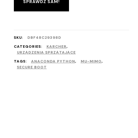
SPRAWDŹ SAM!
SKU:
DBF48C29398D
CATEGORIES:
KARCHER
,
URZĄDZENIA SPRZĄTAJĄCE
TAGS:
ANACONDA PYTHON
,
MU-MIMO
,
SECURE BOOT