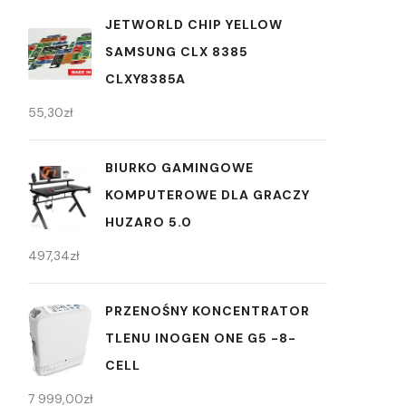
JETWORLD CHIP YELLOW
SAMSUNG CLX 8385
CLXY8385A
55,30
zł
BIURKO GAMINGOWE
KOMPUTEROWE DLA GRACZY
HUZARO 5.0
497,34
zł
PRZENOŚNY KONCENTRATOR
TLENU INOGEN ONE G5 -8-
CELL
7 999,00
zł