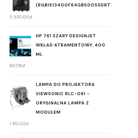
(RGBI513400F64GB500SSDRTX3060W11P
5 530,00
zł
HP 761 SZARY DESIGNJET
WKŁAD ATRAMENTOWY, 400
ML
867,19
zł
LAMPA DO PROJEKTORA
VIEWSONIC RLC-091 -
ORYGINALNA LAMPA Z
MODUŁEM
1 310,02
zł