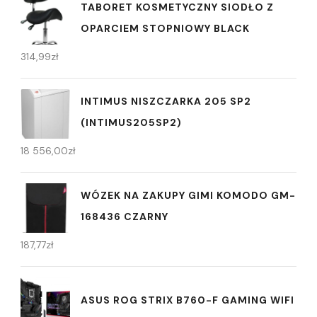
TABORET KOSMETYCZNY SIODŁO Z
OPARCIEM STOPNIOWY BLACK
314,99
zł
INTIMUS NISZCZARKA 205 SP2
(INTIMUS205SP2)
18 556,00
zł
WÓZEK NA ZAKUPY GIMI KOMODO GM-
168436 CZARNY
187,77
zł
ASUS ROG STRIX B760-F GAMING WIFI