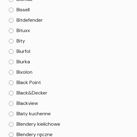
Bissell
Bitdefender
Bituxx
Bity
Biurfol
Biurka
Bixolon
Black Point
Black&Decker
Blackview
Blaty kuchenne
Blendery kielichowe
Blendery ręczne