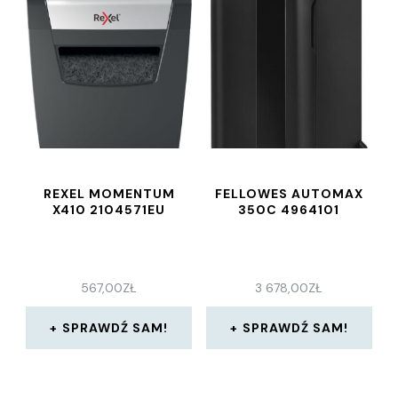
REXEL MOMENTUM
FELLOWES AUTOMAX
X410 2104571EU
350C 4964101
567,00
ZŁ
3 678,00
ZŁ
SPRAWDŹ SAM!
SPRAWDŹ SAM!