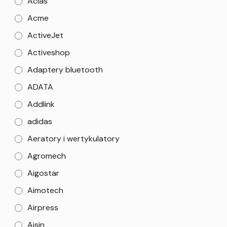
Aclas
Acme
ActiveJet
Activeshop
Adaptery bluetooth
ADATA
Addlink
adidas
Aeratory i wertykulatory
Agromech
Aigostar
Aimotech
Airpress
Aisin