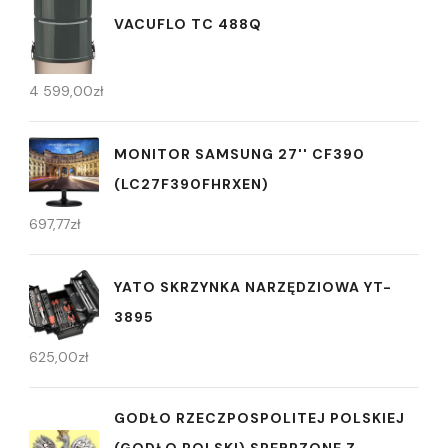
VACUFLO TC 488Q
4 599,00
zł
MONITOR SAMSUNG 27'' CF390
(LC27F390FHRXEN)
697,77
zł
YATO SKRZYNKA NARZĘDZIOWA YT-
3895
625,00
zł
GODŁO RZECZPOSPOLITEJ POLSKIEJ
(GODŁO POLSKI) SREBRZONE Z