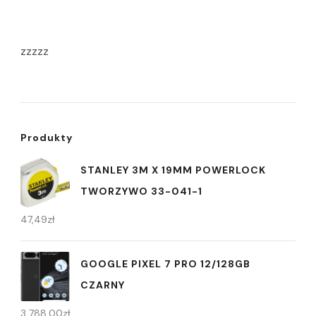
zzzzz
Produkty
STANLEY 3M X 19MM POWERLOCK
TWORZYWO 33-041-1
47,49
zł
GOOGLE PIXEL 7 PRO 12/128GB
CZARNY
3 788,00
zł