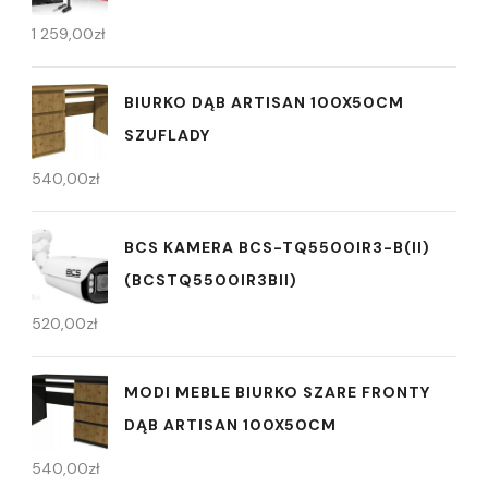
1 259,00
zł
BIURKO DĄB ARTISAN 100X50CM
SZUFLADY
540,00
zł
BCS KAMERA BCS-TQ5500IR3-B(II)
(BCSTQ5500IR3BII)
520,00
zł
MODI MEBLE BIURKO SZARE FRONTY
DĄB ARTISAN 100X50CM
540,00
zł