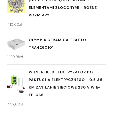
ELEMENTAMI ZŁOCONYMI - RÓŻNE
ROZMIARY
410,00
zł
OLYMPIA CERAMICA TRATTO
TRA4250101
1 120,98
zł
WIESENFIELD ELEKTRYZATOR DO
PASTUCHA ELEKTRYCZNEGO - 0.5 J 5
KM ZASILANIE SIECIOWE 230 V WIE-
EF-065
402,00
zł