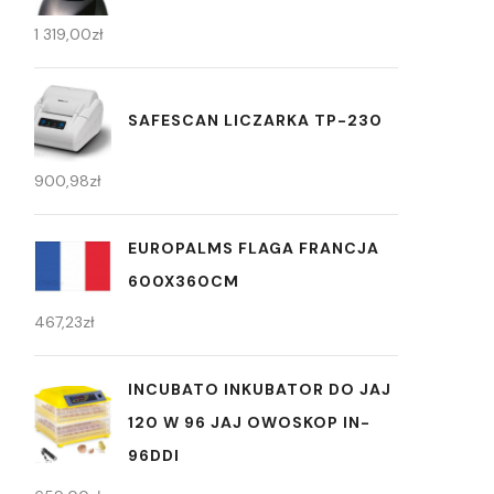
1 319,00
zł
SAFESCAN LICZARKA TP-230
900,98
zł
EUROPALMS FLAGA FRANCJA
600X360CM
467,23
zł
INCUBATO INKUBATOR DO JAJ
120 W 96 JAJ OWOSKOP IN-
96DDI