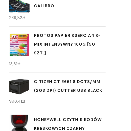
CALIBRO
239,82
zł
PROTOS PAPIER KSERO A4 K-
MIX INTENSYWNY 160G [50
SZT.]
13,81
zł
CITIZEN CT E651 8 DOTS/MM
(203 DPI) CUTTER USB BLACK
996,41
zł
HONEYWELL CZYTNIK KODÓW
KRESKOWYCH CZARNY