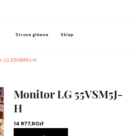
Strona główna
Sklep
or LG 55VSM5J-H
Monitor LG 55VSM5J-
H
14 977,60
zł