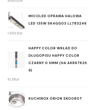
659,00
zł
MICOLED OPRAWA HALOWA
LED 135W 5K4GG03 LL783246
1 653,12
zł
HAPPY COLOR WKŁAD DO
DŁUGOPISU HAPPY COLOR
CZARNY 0 5MM (HA AKR67K35
9)
10,58
zł
KUCHINOX ORION SKO080T