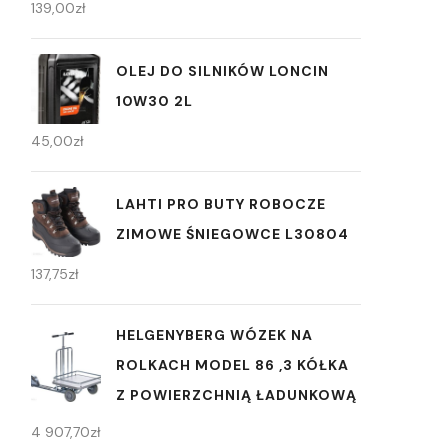
139,00
zł
OLEJ DO SILNIKÓW LONCIN
10W30 2L
45,00
zł
LAHTI PRO BUTY ROBOCZE
ZIMOWE ŚNIEGOWCE L30804
137,75
zł
HELGENYBERG WÓZEK NA
ROLKACH MODEL 86 ,3 KÓŁKA
Z POWIERZCHNIĄ ŁADUNKOWĄ
4 907,70
zł