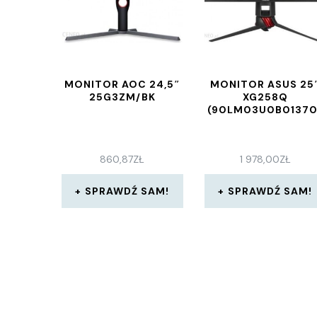
MONITOR AOC 24,5″
MONITOR ASUS 25
25G3ZM/BK
XG258Q
(90LM03U0B01370
860,87
ZŁ
1 978,00
ZŁ
SPRAWDŹ SAM!
SPRAWDŹ SAM!