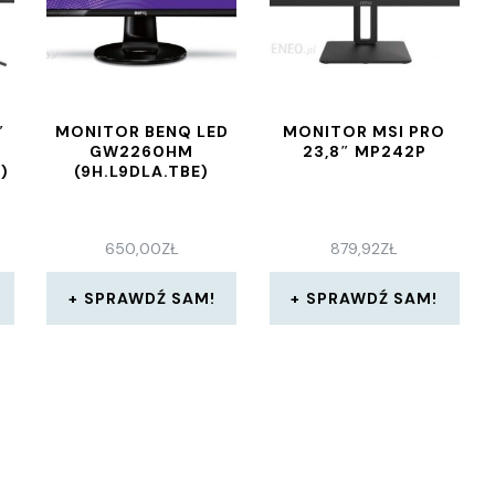
″
MONITOR BENQ LED
MONITOR MSI PRO
GW2260HM
23,8″ MP242P
)
(9H.L9DLA.TBE)
650,00
ZŁ
879,92
ZŁ
SPRAWDŹ SAM!
SPRAWDŹ SAM!