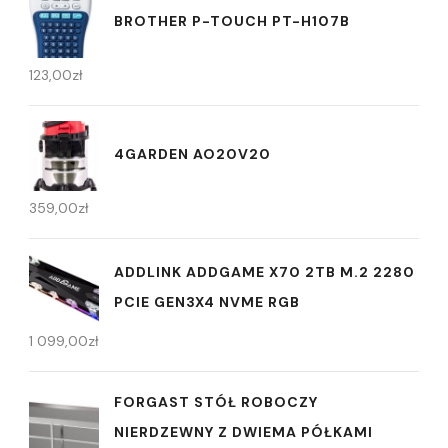
BROTHER P-TOUCH PT-H107B
123,00
zł
4GARDEN AO20V20
359,00
zł
ADDLINK ADDGAME X70 2TB M.2 2280
PCIE GEN3X4 NVME RGB
1 099,00
zł
FORGAST STÓŁ ROBOCZY
NIERDZEWNY Z DWIEMA PÓŁKAMI