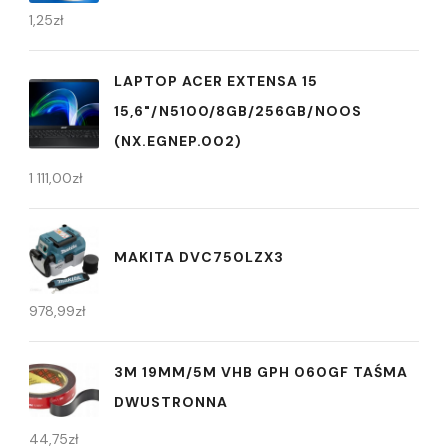
1,25
zł
LAPTOP ACER EXTENSA 15
15,6"/N5100/8GB/256GB/NOOS
(NX.EGNEP.002)
1 111,00
zł
MAKITA DVC750LZX3
978,99
zł
3M 19MM/5M VHB GPH 060GF TAŚMA
DWUSTRONNA
44,75
zł