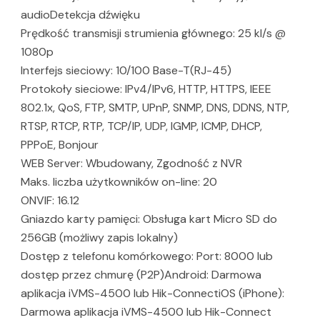
audioDetekcja dźwięku
Prędkość transmisji strumienia głównego: 25 kl/s @
1080p
Interfejs sieciowy: 10/100 Base-T(RJ-45)
Protokoły sieciowe: IPv4/IPv6, HTTP, HTTPS, IEEE
802.1x, QoS, FTP, SMTP, UPnP, SNMP, DNS, DDNS, NTP,
RTSP, RTCP, RTP, TCP/IP, UDP, IGMP, ICMP, DHCP,
PPPoE, Bonjour
WEB Server: Wbudowany, Zgodność z NVR
Maks. liczba użytkowników on-line: 20
ONVIF: 16.12
Gniazdo karty pamięci: Obsługa kart Micro SD do
256GB (możliwy zapis lokalny)
Dostęp z telefonu komórkowego: Port: 8000 lub
dostęp przez chmurę (P2P)Android: Darmowa
aplikacja iVMS-4500 lub Hik-ConnectiOS (iPhone):
Darmowa aplikacja iVMS-4500 lub Hik-Connect