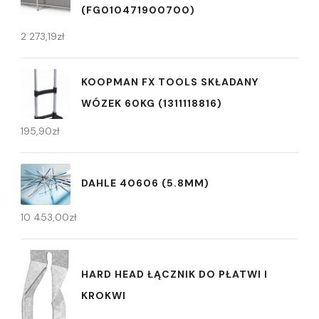
(FG010471900700)
2 273,19
zł
KOOPMAN FX TOOLS SKŁADANY
WÓZEK 60KG (1311118816)
195,90
zł
DAHLE 40606 (5.8MM)
10 453,00
zł
HARD HEAD ŁĄCZNIK DO PŁATWI I
KROKWI