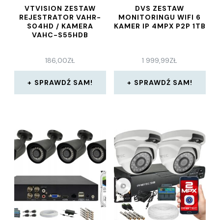
VTVISION ZESTAW
DVS ZESTAW
REJESTRATOR VAHR-
MONITORINGU WIFI 6
S04HD / KAMERA
KAMER IP 4MPX P2P 1TB
VAHC-S55HDB
186,00
ZŁ
1 999,99
ZŁ
SPRAWDŹ SAM!
SPRAWDŹ SAM!