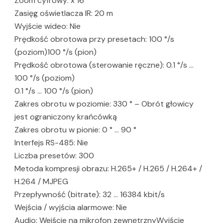
Zoom cyfrowy: x 16
Zasięg oświetlacza IR: 20 m
Wyjście wideo: Nie
Prędkość obrotowa przy presetach: 100 °/s
(poziom)100 °/s (pion)
Prędkość obrotowa (sterowanie ręczne): 0.1 °/s …
100 °/s (poziom)
0.1 °/s … 100 °/s (pion)
Zakres obrotu w poziomie: 330 ° – Obrót głowicy
jest ograniczony krańcówką
Zakres obrotu w pionie: 0 ° … 90 °
Interfejs RS-485: Nie
Liczba presetów: 300
Metoda kompresji obrazu: H.265+ / H.265 / H.264+ /
H.264 / MJPEG
Przepływność (bitrate): 32 … 16384 kbit/s
Wejścia / wyjścia alarmowe: Nie
Audio: Wejście na mikrofon zewnętrznyWyjście