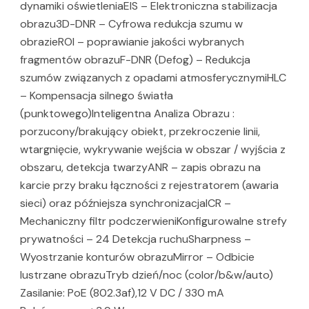
dynamiki oświetleniaEIS – Elektroniczna stabilizacja
obrazu3D-DNR – Cyfrowa redukcja szumu w
obrazieROI – poprawianie jakości wybranych
fragmentów obrazuF-DNR (Defog) – Redukcja
szumów związanych z opadami atmosferycznymiHLC
– Kompensacja silnego światła
(punktowego)Inteligentna Analiza Obrazu :
porzucony/brakujący obiekt, przekroczenie linii,
wtargnięcie, wykrywanie wejścia w obszar / wyjścia z
obszaru, detekcja twarzyANR – zapis obrazu na
karcie przy braku łączności z rejestratorem (awaria
sieci) oraz późniejsza synchronizacjaICR –
Mechaniczny filtr podczerwieniKonfigurowalne strefy
prywatności – 24 Detekcja ruchuSharpness –
Wyostrzanie konturów obrazuMirror – Odbicie
lustrzane obrazuTryb dzień/noc (color/b&w/auto)
Zasilanie: PoE (802.3af),12 V DC / 330 mA