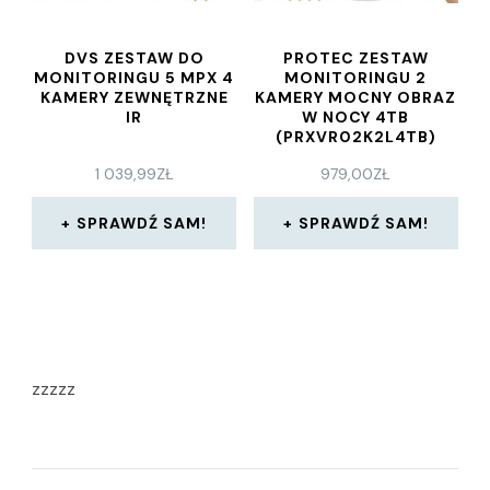
DVS ZESTAW DO
PROTEC ZESTAW
MONITORINGU 5 MPX 4
MONITORINGU 2
KAMERY ZEWNĘTRZNE
KAMERY MOCNY OBRAZ
IR
W NOCY 4TB
(PRXVR02K2L4TB)
1 039,99
ZŁ
979,00
ZŁ
SPRAWDŹ SAM!
SPRAWDŹ SAM!
zzzzz