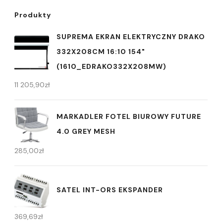
Produkty
SUPREMA EKRAN ELEKTRYCZNY DRAKO
332X208CM 16:10 154"
(1610_EDRAKO332X208MW)
11 205,90
zł
MARKADLER FOTEL BIUROWY FUTURE
4.0 GREY MESH
285,00
zł
SATEL INT-ORS EKSPANDER
369,69
zł