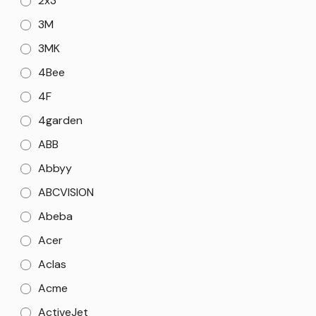
2x3
3M
3MK
4Bee
4F
4garden
ABB
Abbyy
ABCVISION
Abeba
Acer
Aclas
Acme
ActiveJet