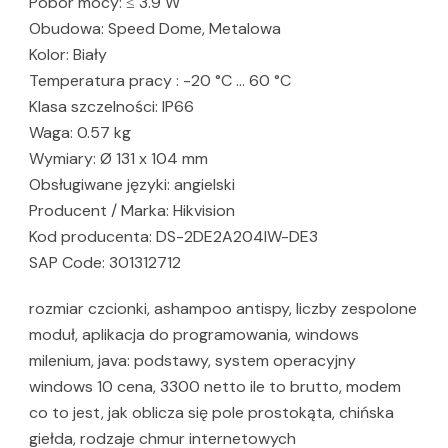
Pobór mocy: ≤ 3.9 W
Obudowa: Speed Dome, Metalowa
Kolor: Biały
Temperatura pracy : -20 °C … 60 °C
Klasa szczelności: IP66
Waga: 0.57 kg
Wymiary: Ø 131 x 104 mm
Obsługiwane języki: angielski
Producent / Marka: Hikvision
Kod producenta: DS-2DE2A204IW-DE3
SAP Code: 301312712
rozmiar czcionki, ashampoo antispy, liczby zespolone
moduł, aplikacja do programowania, windows
milenium, java: podstawy, system operacyjny
windows 10 cena, 3300 netto ile to brutto, modem
co to jest, jak oblicza się pole prostokąta, chińska
giełda, rodzaje chmur internetowych