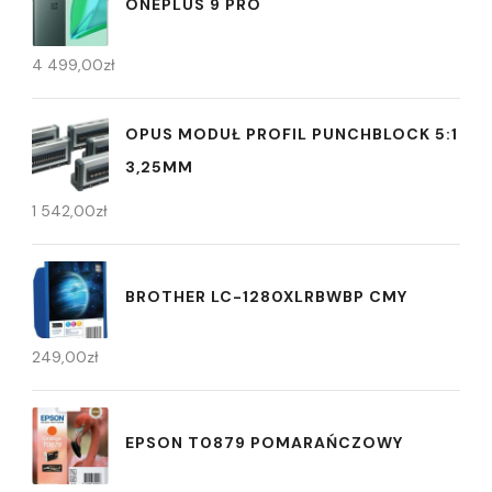
ONEPLUS 9 PRO
4 499,00
zł
OPUS MODUŁ PROFIL PUNCHBLOCK 5:1
3,25MM
1 542,00
zł
BROTHER LC-1280XLRBWBP CMY
249,00
zł
EPSON T0879 POMARAŃCZOWY