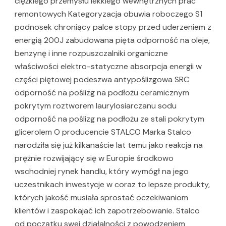
ciężkiego przemysłu lekkiego wewnętrznych prac
remontowych Kategoryzacja obuwia roboczego S1
podnosek chroniący palce stopy przed uderzeniem z
energią 200J zabudowana pięta odporność na oleje,
benzynę i inne rozpuszczalniki organiczne
właściwości elektro-statyczne absorpcja energii w
części piętowej podeszwa antypoślizgowa SRC
odporność na poślizg na podłożu ceramicznym
pokrytym roztworem laurylosiarczanu sodu
odporność na poślizg na podłożu ze stali pokrytym
glicerolem O producencie STALCO Marka Stalco
narodziła się już kilkanaście lat temu jako reakcja na
prężnie rozwijający się w Europie środkowo
wschodniej rynek handlu, który wymógł na jego
uczestnikach inwestycje w coraz to lepsze produkty,
których jakość musiała sprostać oczekiwaniom
klientów i zaspokajać ich zapotrzebowanie. Stalco
od początku swej działalności z powodzeniem