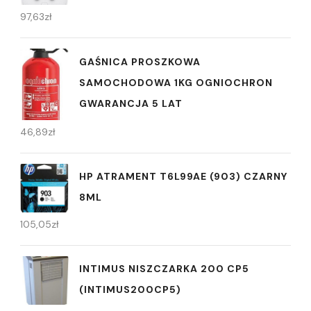
97,63
zł
GAŚNICA PROSZKOWA
SAMOCHODOWA 1KG OGNIOCHRON
GWARANCJA 5 LAT
46,89
zł
HP ATRAMENT T6L99AE (903) CZARNY
8ML
105,05
zł
INTIMUS NISZCZARKA 200 CP5
(INTIMUS200CP5)