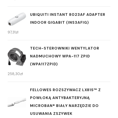
UBIQUITI INSTANT 8023AF ADAPTER
INDOOR GIGABIT (INS3AFIG)
97,31
zł
TECH-STEROWNIKI WENTYLATOR
NADMUCHOWY WPA-117 ZPID
(WPA117ZPID)
258,30
zł
FELLOWES ROZSZYWACZ LX815™ Z
POWŁOKĄ ANTYBAKTERYJNĄ
MICROBAN® BIAŁY NARZĘDZIE DO
USUWANIA ZSZYWEK