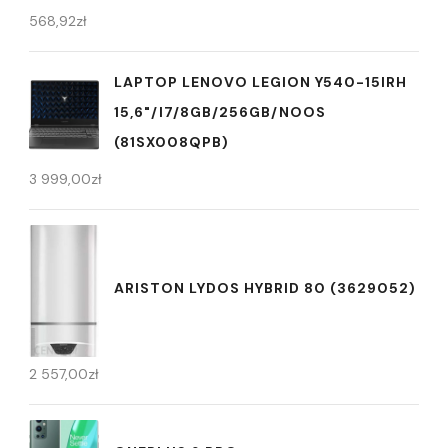
568,92
zł
LAPTOP LENOVO LEGION Y540-15IRH
15,6"/I7/8GB/256GB/NOOS
(81SX008QPB)
3 999,00
zł
ARISTON LYDOS HYBRID 80 (3629052)
2 557,00
zł