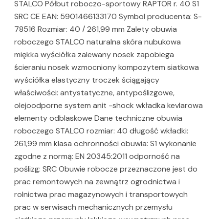
STALCO Półbut roboczo-sportowy RAPTOR r. 40 S1
SRC CE EAN: 5901466133170 Symbol producenta: S-
78516 Rozmiar: 40 / 261,99 mm Zalety obuwia
roboczego STALCO naturalna skóra nubukowa
miękka wyściółka zalewany nosek zapobiega
ścieraniu nosek wzmocniony kompozytem siatkowa
wyściółka elastyczny troczek ściągający
właściwości: antystatyczne, antypoślizgowe,
olejoodporne system anit -shock wkładka kevlarowa
elementy odblaskowe Dane techniczne obuwia
roboczego STALCO rozmiar: 40 długość wkładki:
261,99 mm klasa ochronności obuwia: S1 wykonanie
zgodne z normą: EN 20345:2011 odporność na
poślizg: SRC Obuwie robocze przeznaczone jest do
prac remontowych na zewnątrz ogrodnictwa i
rolnictwa prac magazynowych i transportowych
prac w serwisach mechanicznych przemysłu