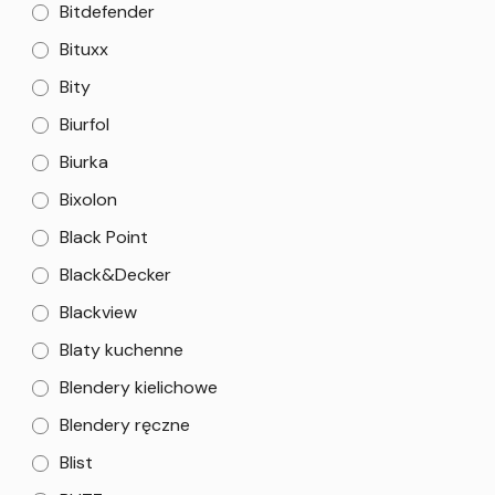
Bitdefender
Bituxx
Bity
Biurfol
Biurka
Bixolon
Black Point
Black&Decker
Blackview
Blaty kuchenne
Blendery kielichowe
Blendery ręczne
Blist