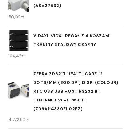
(ASV27532)
50,00
zł
VIDAXL VIDXL REGAŁ Z 4 KOSZAMI
TKANINY STALOWY CZARNY
164,42
zł
ZEBRA ZD621T HEALTHCARE 12
DOTS/MM (300 DPI) DISP. (COLOUR)
RTC USB USB HOST RS232 BT
ETHERNET WI-FI WHITE
(ZD6AH4330EL02EZ)
4 772,50
zł