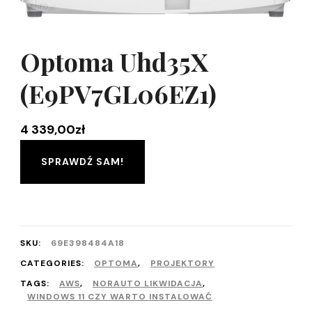
Optoma Uhd35X
(E9PV7GL06EZ1)
4 339,00
zł
SPRAWDŹ SAM!
SKU:
69E398484A18
CATEGORIES:
OPTOMA
,
PROJEKTORY
TAGS:
AWS
,
NORAUTO LIKWIDACJA
,
WINDOWS 11 CZY WARTO INSTALOWAĆ