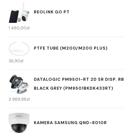
REOLINK GO PT
1 480,00
zł
PTFE TUBE (M200/M200 PLUS)
36,90
zł
DATALOGIC PM9501-RT 2D SR DISP. RB
BLACK GREY (PM9501BKDK433RT)
3 989,98
zł
KAMERA SAMSUNG QND-8010R