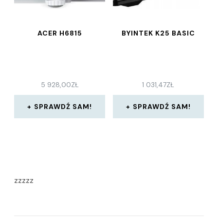
ACER H6815
BYINTEK K25 BASIC
5 928,00
ZŁ
1 031,47
ZŁ
SPRAWDŹ SAM!
SPRAWDŹ SAM!
zzzzz