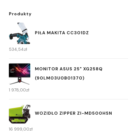
Produkty
PIŁA MAKITA CC301DZ
534,54
zł
MONITOR ASUS 25" XG258Q
(90LM03U0B01370)
1 978,00
zł
WOZIDŁO ZIPPER ZI-MD500HSN
16 999,00
zł