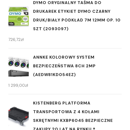
DYMO ORYGINALNY TAŚMA DO
DRUKAREK ETYKIET DYMO CZARNY
DRUK/BIAŁY PODKŁAD 7M 12MM OP. 10
SZT (2093097)
726,72
zł
ANNKE KOLOROWY SYSTEM
BEZPIECZEŃSTWA 8CH 2MP
(AEDW81KD054EZ)
1 299,00
zł
KISTENBERG PLATFORMA
TRANSPORTOWA Z 4 KOŁAMI
SKRĘTNYMI KXBP6045 BEZPIECZNE
ZAKUPY 20 LAT NA RYNKU ®