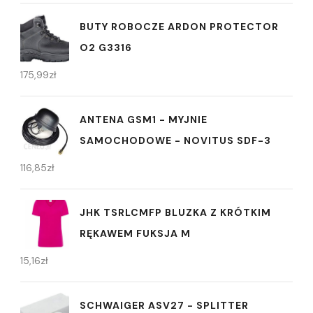
BUTY ROBOCZE ARDON PROTECTOR
O2 G3316
175,99
zł
ANTENA GSM1 - MYJNIE
SAMOCHODOWE - NOVITUS SDF-3
116,85
zł
JHK TSRLCMFP BLUZKA Z KRÓTKIM
RĘKAWEM FUKSJA M
15,16
zł
SCHWAIGER ASV27 - SPLITTER