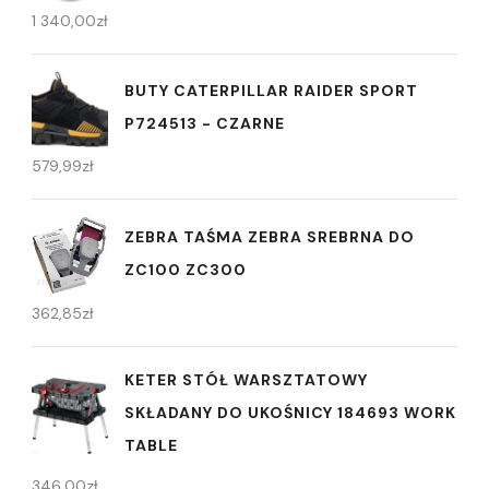
1 340,00
zł
BUTY CATERPILLAR RAIDER SPORT
P724513 - CZARNE
579,99
zł
ZEBRA TAŚMA ZEBRA SREBRNA DO
ZC100 ZC300
362,85
zł
KETER STÓŁ WARSZTATOWY
SKŁADANY DO UKOŚNICY 184693 WORK
TABLE
346,00
zł