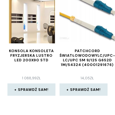
KONSOLA KONSOLETA
PATCHCORD
FRYZJERSKA LUSTRO
ŚWIATŁOWODOWYLC/UPC
LED 200X90 STD
LC/UPC SM 9/125 G652D
1M/54324 (40001291676)
1 088,99
ZŁ
14,05
ZŁ
SPRAWDŹ SAM!
SPRAWDŹ SAM!