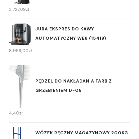
3 727,69
zł
JURA EKSPRES DO KAWY
AUTOMATYCZNY WE8 (15419)
8 999,00
zł
PĘDZEL DO NAKŁADANIA FARB Z
GRZEBIENIEM D-08
4,40
zł
WÓZEK RĘCZNY MAGAZYNOWY 200KG