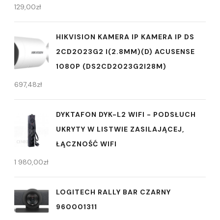
129,00
zł
HIKVISION KAMERA IP KAMERA IP DS
2CD2023G2 I(2.8MM)(D) ACUSENSE
1080P (DS2CD2023G2I28M)
697,48
zł
DYKTAFON DYK-L2 WIFI - PODSŁUCH
UKRYTY W LISTWIE ZASILAJĄCEJ,
ŁĄCZNOŚĆ WIFI
1 980,00
zł
LOGITECH RALLY BAR CZARNY
960001311