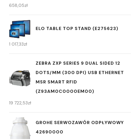
658,05
zł
ELO TABLE TOP STAND (E275623)
1 017,33
zł
ZEBRA ZXP SERIES 9 DUAL SIDED 12
DOTS/MM (300 DPI) USB ETHERNET
MSR SMART RFID
(Z93AM0C0000EM00)
19 722,53
zł
GROHE SERWOZAWÓR ODPŁYWOWY
42690000