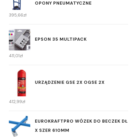
OPONY PNEUMATYCZNE
395,66
zł
EPSON 35 MULTIPACK
411,01
zł
URZĄDZENIE GSE 2X OGSE 2X
412,99
zł
EUROKRAFTPRO WÓZEK DO BECZEK DŁ
X SZER 610MM