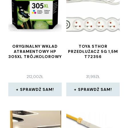
ORYGINALNY WKŁAD
TOYA STHOR
ATRAMENTOWY HP
PRZEDŁUŻACZ 5G 1,5M
305XL TRÓJKOLOROWY
T72356
212,00
ZŁ
31,99
ZŁ
SPRAWDŹ SAM!
SPRAWDŹ SAM!