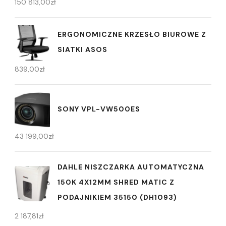
150 813,00
zł
ERGONOMICZNE KRZESŁO BIUROWE Z
SIATKI ASOS
839,00
zł
SONY VPL-VW500ES
43 199,00
zł
DAHLE NISZCZARKA AUTOMATYCZNA
150K 4X12MM SHRED MATIC Z
PODAJNIKIEM 35150 (DH1093)
2 187,81
zł