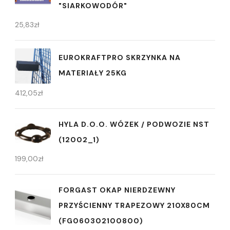
"SIARKOWODÓR"
25,83
zł
EUROKRAFTPRO SKRZYNKA NA
MATERIAŁY 25KG
412,05
zł
HYLA D.O.O. WÓZEK / PODWOZIE NST
(12002_1)
199,00
zł
FORGAST OKAP NIERDZEWNY
PRZYŚCIENNY TRAPEZOWY 210X80CM
(FG060302100800)