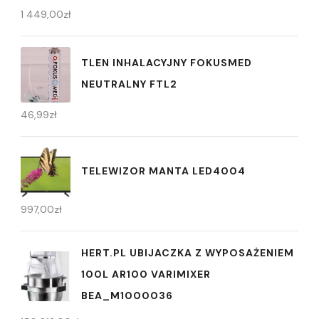
1 449,00
zł
TLEN INHALACYJNY FOKUSMED
NEUTRALNY FTL2
46,99
zł
TELEWIZOR MANTA LED4004
997,00
zł
HERT.PL UBIJACZKA Z WYPOSAŻENIEM
100L AR100 VARIMIXER
BEA_M1000036