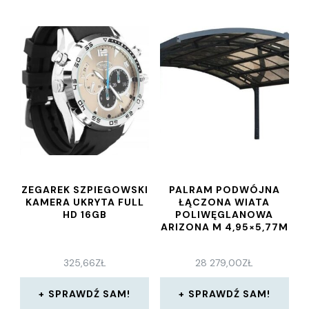
ZEGAREK SZPIEGOWSKI
PALRAM PODWÓJNA
KAMERA UKRYTA FULL
ŁĄCZONA WIATA
HD 16GB
POLIWĘGLANOWA
ARIZONA M 4,95×5,77M
325,66
ZŁ
28 279,00
ZŁ
SPRAWDŹ SAM!
SPRAWDŹ SAM!