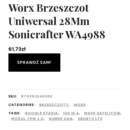
Worx Brzeszczot
Uniwersal 28Mm
Sonicrafter WA4988
61,73
zł
SPRAWDŹ SAM!
SKU:
B7038234E053
CATEGORIES:
BRZESZCZOTY
,
WORX
TAGS:
GOOGLE STADIA
,
IOS 15.4
,
MAPA SATELITÓW
,
MODUŁ TPM 2.0
,
NUMER CAN
,
UBUNTU LTS