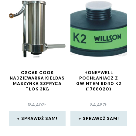
OSCAR COOK
HONEYWELL
NADZIEWARKA KIEŁBAS
POCHŁANIACZ Z
MASZYNKA SZPRYCA
GWINTEM RD40 K2
TŁOK 3KG
(1788020)
184,40
ZŁ
84,48
ZŁ
SPRAWDŹ SAM!
SPRAWDŹ SAM!