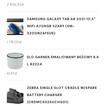
2 806,93
zł
SAMSUNG GALAXY TAB A8 2021 10,5"
WIFI 4/128GB SZARY (SM-
X200NZAFEUE)
1 178,00
zł
ELO GARNEK EMALIOWANY BEŻOWY 8,6
L 82224
61,87
zł
ZEBRA SINGLE SLOT CRADLE W/SPARE
BATTERY CHARGER
(CRDMC932SUCHG01)