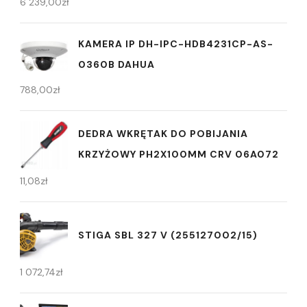
6 239,00
zł
KAMERA IP DH-IPC-HDB4231CP-AS-
0360B DAHUA
788,00
zł
DEDRA WKRĘTAK DO POBIJANIA
KRZYŻOWY PH2X100MM CRV 06A072
11,08
zł
STIGA SBL 327 V (255127002/15)
1 072,74
zł