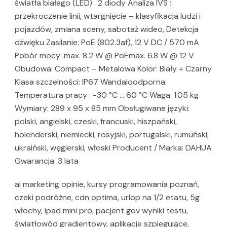
światła białego (LED) : 2 diody Analiza IVS :
przekroczenie linii, wtargnięcie – klasyfikacja ludzi i
pojazdów, zmiana sceny, sabotaż wideo, Detekcja
dźwięku Zasilanie: PoE (802.3af), 12 V DC / 570 mA
Pobór mocy: max. 8.2 W @ PoEmax. 6.8 W @ 12 V
Obudowa: Compact – Metalowa Kolor: Biały + Czarny
Klasa szczelności: IP67 Wandaloodporna:
Temperatura pracy : -30 °C … 60 °C Waga: 1.05 kg
Wymiary: 289 x 95 x 85 mm Obsługiwane języki:
polski, angielski, czeski, francuski, hiszpański,
holenderski, niemiecki, rosyjski, portugalski, rumuński,
ukraiński, węgierski, włoski Producent / Marka: DAHUA
Gwarancja: 3 lata
ai marketing opinie, kursy programowania poznań,
czeki podróżne, cdn optima, urlop na 1/2 etatu, 5g
włochy, ipad mini pro, pacjent gov wyniki testu,
światłowód gradientowy, aplikacje szpiegujące,