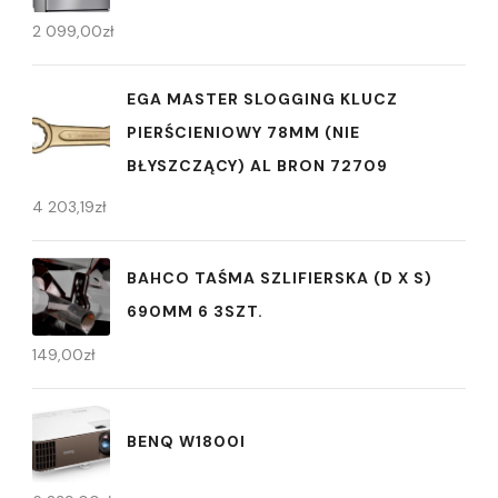
2 099,00
zł
EGA MASTER SLOGGING KLUCZ
PIERŚCIENIOWY 78MM (NIE
BŁYSZCZĄCY) AL BRON 72709
4 203,19
zł
BAHCO TAŚMA SZLIFIERSKA (D X S)
690MM 6 3SZT.
149,00
zł
BENQ W1800I