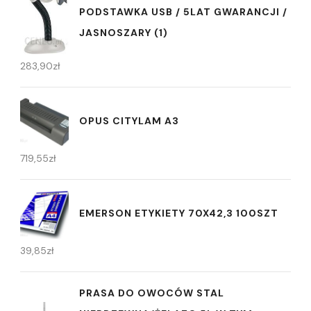
PODSTAWKA USB / 5LAT GWARANCJI /
JASNOSZARY (1)
283,90
zł
OPUS CITYLAM A3
719,55
zł
EMERSON ETYKIETY 70X42,3 100SZT
39,85
zł
PRASA DO OWOCÓW STAL