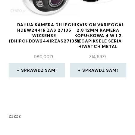
DAHUA KAMERA DH IPC
HIKVISION VARIFOCAL
HDBW2441R ZAS 27135
2.8 12MM KAMERA
WIZSENSE
KOPUŁKOWA 4 W 1 2
(DHIPCHDBW2441RZAS27135)
MEGAPIKSELE SERIA
HIWATCH METAL
980,00
ZŁ
314,59
ZŁ
SPRAWDŹ SAM!
SPRAWDŹ SAM!
zzzzz