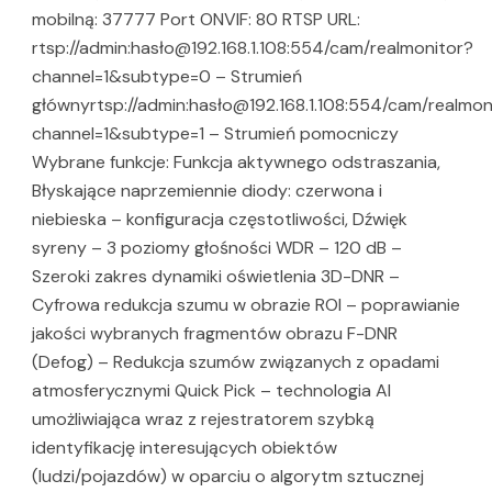
mobilną: 37777 Port ONVIF: 80 RTSP URL:
rtsp://admin:hasło@192.168.1.108:554/cam/realmonitor?
channel=1&subtype=0 – Strumień
głównyrtsp://admin:hasło@192.168.1.108:554/cam/realmon
channel=1&subtype=1 – Strumień pomocniczy
Wybrane funkcje: Funkcja aktywnego odstraszania,
Błyskające naprzemiennie diody: czerwona i
niebieska – konfiguracja częstotliwości, Dźwięk
syreny – 3 poziomy głośności WDR – 120 dB –
Szeroki zakres dynamiki oświetlenia 3D-DNR –
Cyfrowa redukcja szumu w obrazie ROI – poprawianie
jakości wybranych fragmentów obrazu F-DNR
(Defog) – Redukcja szumów związanych z opadami
atmosferycznymi Quick Pick – technologia AI
umożliwiająca wraz z rejestratorem szybką
identyfikację interesujących obiektów
(ludzi/pojazdów) w oparciu o algorytm sztucznej