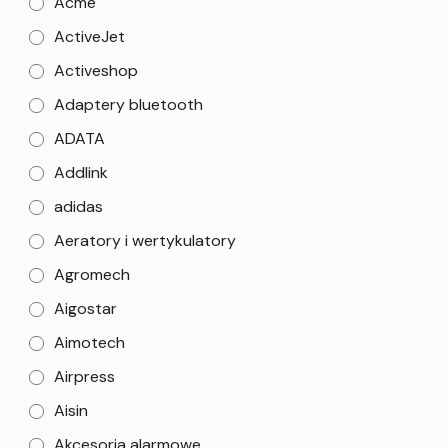
Acme
ActiveJet
Activeshop
Adaptery bluetooth
ADATA
Addlink
adidas
Aeratory i wertykulatory
Agromech
Aigostar
Aimotech
Airpress
Aisin
Akcesoria alarmowe