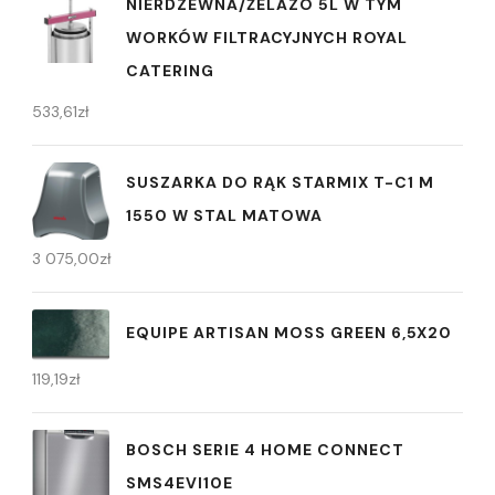
NIERDZEWNA/ŻELAZO 5L W TYM
WORKÓW FILTRACYJNYCH ROYAL
CATERING
533,61
zł
SUSZARKA DO RĄK STARMIX T-C1 M
1550 W STAL MATOWA
3 075,00
zł
EQUIPE ARTISAN MOSS GREEN 6,5X20
119,19
zł
BOSCH SERIE 4 HOME CONNECT
SMS4EVI10E