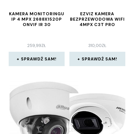
KAMERA MONITORINGU
EZVIZ KAMERA
IP 4 MPX 2688X1520P
BEZPRZEWODOWA WIFI
ONVIF IR 30
4MPX C3T PRO
259,99
ZŁ
310,00
ZŁ
SPRAWDŹ SAM!
SPRAWDŹ SAM!