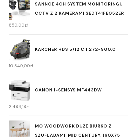
SANNCE 4CH SYSTEM MONITORINGU
CCTV Z 2 KAMERAMI SEDT41FE052ER
850,00
zł
KARCHER HDS 5/12 C 1.272-900.0
10 849,00
zł
CANON I-SENSYS MF443DW
2 494,19
zł
MO WOODWORK DUŻE BIURKO Z
SZUFLADAMI, MID CENTURY, 160X75