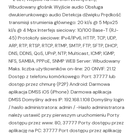
Wbudowany głośnik Wyjście audio Obsługa
dwukierunkowego audio Detekcja dźwięku Prędkość
transmisji strumienia głównego: 20 kl/s @ 5 Mpx25
kl/s @ 4 Mpx Interfejs sieciowy: 10/100 Base-T (RJ-
45) Protokoły sieciowe: IPv4/IPv6, HTTP, TCP, UDP,
ARP, RTP, RTSP, RTCP, RTMP, SMTP, FTP, SFTP, DHCP,
DNS, DDNS, QoS, UPnP, NTP, Multicast, ICMP, IGMP,
NFS, SAMBA, PPPoE, SNMP WEB Server: Wbudowany
Maks. liczba użytkowników on-line: 20 ONVIF: 21.12
Dostęp z telefonu komórkowego: Port: 37777 lub
dostęp przez chmurę (P2P) Android: Darmowa
aplikacja DMSS iOS (iPhone): Darmowa aplikacja
DMSS Domyślny adres IP: 192.168.1.108 Domyślny login
/ hasło administratora: admin / -Hasło administratora
należy ustawić przy pierwszym uruchomieniu Porty
dostępu przez www: 80, 37777 Porty dostępu przez
aplikację na PC: 37777 Port dostępu przez aplikację