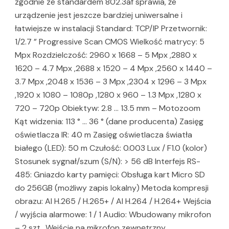
zgodnie ze standardem 802.3af sprawia, że
urządzenie jest jeszcze bardziej uniwersalne i
łatwiejsze w instalacji Standard: TCP/IP Przetwornik:
1/2.7 ” Progressive Scan CMOS Wielkość matrycy: 5
Mpx Rozdzielczość: 2960 x 1668 – 5 Mpx ,2880 x
1620 – 4.7 Mpx ,2688 x 1520 – 4 Mpx ,2560 x 1440 –
3.7 Mpx ,2048 x 1536 – 3 Mpx ,2304 x 1296 – 3 Mpx
,1920 x 1080 – 1080p ,1280 x 960 – 1.3 Mpx ,1280 x
720 – 720p Obiektyw: 2.8 … 13.5 mm – Motozoom
Kąt widzenia: 113 ° … 36 ° (dane producenta) Zasięg
oświetlacza IR: 40 m Zasięg oświetlacza światła
białego (LED): 50 m Czułość: 0.003 Lux / F1.0 (kolor)
Stosunek sygnał/szum (S/N): > 56 dB Interfejs RS-
485: Gniazdo karty pamięci: Obsługa kart Micro SD
do 256GB (możliwy zapis lokalny) Metoda kompresji
obrazu: AI H.265 / H.265+ / AI H.264 / H.264+ Wejścia
/ wyjścia alarmowe: 1 / 1 Audio: Wbudowany mikrofon
– 2 szt., Wejście na mikrofon zewnętrzny,