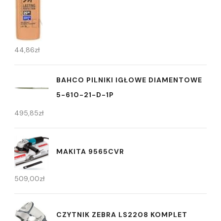
44,86
zł
BAHCO PILNIKI IGŁOWE DIAMENTOWE
5-610-21-D-1P
495,85
zł
MAKITA 9565CVR
509,00
zł
CZYTNIK ZEBRA LS2208 KOMPLET