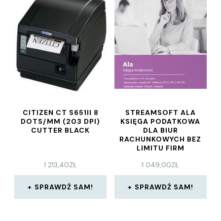
CITIZEN CT S651II 8
STREAMSOFT ALA
DOTS/MM (203 DPI)
KSIĘGA PODATKOWA
CUTTER BLACK
DLA BIUR
RACHUNKOWYCH BEZ
LIMITU FIRM
1 213,40
ZŁ
1 049,00
ZŁ
SPRAWDŹ SAM!
SPRAWDŹ SAM!