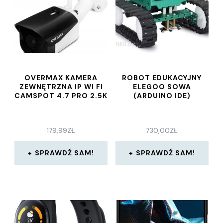
OVERMAX KAMERA
ROBOT EDUKACYJNY
ZEWNĘTRZNA IP WI FI
ELEGOO SOWA
CAMSPOT 4.7 PRO 2.5K
(ARDUINO IDE)
179,99
ZŁ
730,00
ZŁ
SPRAWDŹ SAM!
SPRAWDŹ SAM!