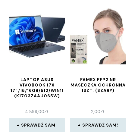
LAPTOP ASUS
FAMEX FFP2 NR
VIVOBOOK 17X
MASECZKA OCHRONNA
17″/I5/16GB/512/WIN11
1SZT. (SZARY)
(K1703ZAAU065W)
4 899,00
ZŁ
2,00
ZŁ
SPRAWDŹ SAM!
SPRAWDŹ SAM!