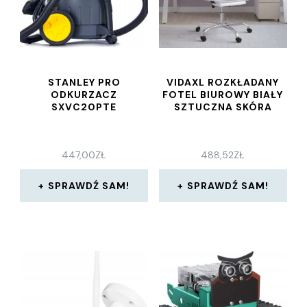
STANLEY PRO
VIDAXL ROZKŁADANY
ODKURZACZ
FOTEL BIUROWY BIAŁY
SXVC20PTE
SZTUCZNA SKÓRA
447,00
ZŁ
488,52
ZŁ
SPRAWDŹ SAM!
SPRAWDŹ SAM!