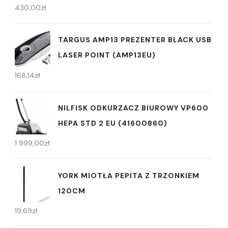
430,00
zł
TARGUS AMP13 PREZENTER BLACK USB
LASER POINT (AMP13EU)
168,14
zł
NILFISK ODKURZACZ BIUROWY VP600
HEPA STD 2 EU (41600860)
1 999,00
zł
YORK MIOTŁA PEPITA Z TRZONKIEM
120CM
19,69
zł