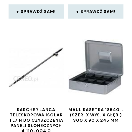
FLOWERS 043,
OPTYMALNIE
SPRAWDŹ SAM!
SPRAWDŹ SAM!
DOPASOWANE PLECKI
KARCHER LANCA
MAUL KASETKA 18540, .
TELESKOPOWA ISOLAR
(SZER. X WYS. X GŁĘB.)
TL7 H DO CZYSZCZENIA
300 X 90 X 245 MM
PANELI SŁONECZNYCH
4.110-004.0