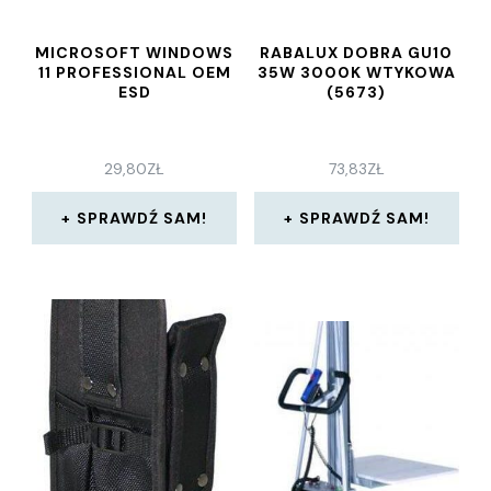
MICROSOFT WINDOWS
RABALUX DOBRA GU10
11 PROFESSIONAL OEM
35W 3000K WTYKOWA
ESD
(5673)
29,80
ZŁ
73,83
ZŁ
SPRAWDŹ SAM!
SPRAWDŹ SAM!