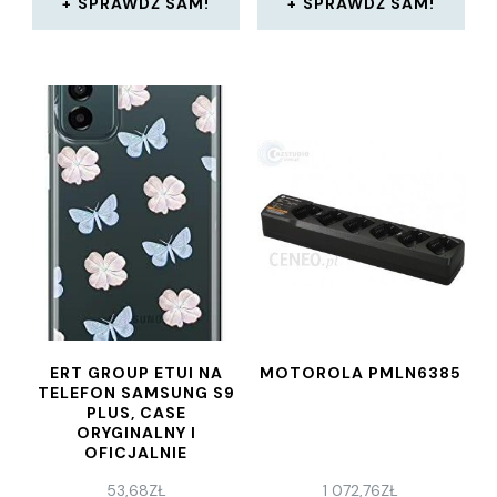
SPRAWDŹ SAM!
SPRAWDŹ SAM!
ERT GROUP ETUI NA
MOTOROLA PMLN6385
TELEFON SAMSUNG S9
PLUS, CASE
ORYGINALNY I
OFICJALNIE
LICENCJONOWANY
53,68
ZŁ
1 072,76
ZŁ
PRZEZ BABACO, WZÓR