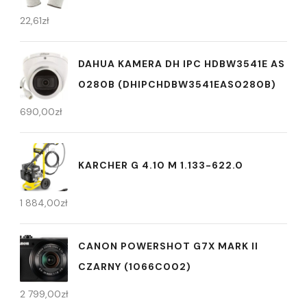
22,61
zł
DAHUA KAMERA DH IPC HDBW3541E AS
0280B (DHIPCHDBW3541EAS0280B)
690,00
zł
KARCHER G 4.10 M 1.133-622.0
1 884,00
zł
CANON POWERSHOT G7X MARK II
CZARNY (1066C002)
2 799,00
zł