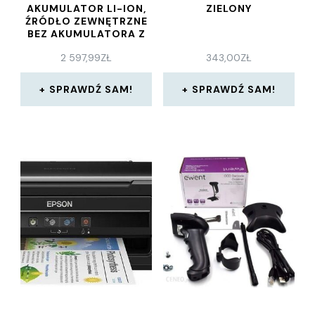
AKUMULATOR LI-ION,
ZIELONY
ŹRÓDŁO ZEWNĘTRZNE
BEZ AKUMULATORA Z
(UB002CZ02)
2 597,99
ZŁ
343,00
ZŁ
SPRAWDŹ SAM!
SPRAWDŹ SAM!