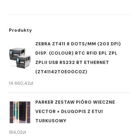
Produkty
ZEBRA ZT411 8 DOTS/MM (203 DPI)
DISP. (COLOUR) RTC RFID EPL ZPL
ZPLII USB RS232 BT ETHERNET
(ZT41142T0E00C0Z)
14 660,42
zł
PARKER ZESTAW PIÓRO WIECZNE
VECTOR + DŁUGOPIS Z ETUI
TURKUSOWY
184,02
zł