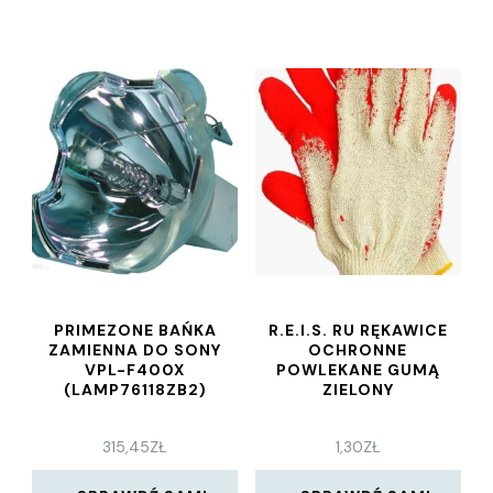
PRIMEZONE BAŃKA
R.E.I.S. RU RĘKAWICE
ZAMIENNA DO SONY
OCHRONNE
VPL-F400X
POWLEKANE GUMĄ
(LAMP76118ZB2)
ZIELONY
315,45
ZŁ
1,30
ZŁ