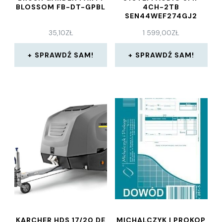
BLOSSOM FB-DT-GPBL
4CH-2TB
SEN44WEF274GJ2
35,10
ZŁ
1 599,00
ZŁ
SPRAWDŹ SAM!
SPRAWDŹ SAM!
KARCHER HDS 17/20 DE
MICHALCZYK I PROKOP