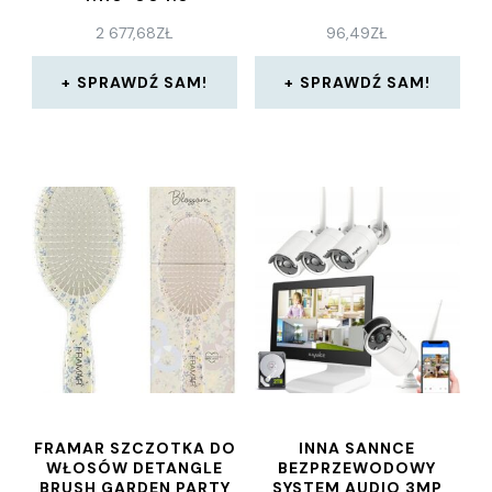
2 677,68
ZŁ
96,49
ZŁ
SPRAWDŹ SAM!
SPRAWDŹ SAM!
FRAMAR SZCZOTKA DO
INNA SANNCE
WŁOSÓW DETANGLE
BEZPRZEWODOWY
BRUSH GARDEN PARTY
SYSTEM AUDIO 3MP