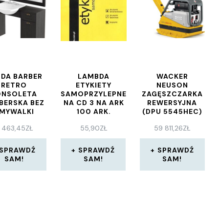
DA BARBER
LAMBDA
WACKER
RETRO
ETYKIETY
NEUSON
ONSOLETA
SAMOPRZYLEPNE
ZAGĘSZCZARKA
BERSKA BEZ
NA CD 3 NA ARK
REWERSYJNA
MYWALKI
100 ARK.
(DPU 5545HEC)
(LDCDR3)
 463,45
ZŁ
55,90
ZŁ
59 811,26
ZŁ
SPRAWDŹ
SPRAWDŹ
SPRAWDŹ
SAM!
SAM!
SAM!