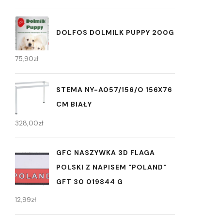
DOLFOS DOLMILK PUPPY 200G
75,90
zł
STEMA NY-A057/156/O 156X76
CM BIAŁY
328,00
zł
GFC NASZYWKA 3D FLAGA
POLSKI Z NAPISEM "POLAND"
GFT 30 019844 G
12,99
zł