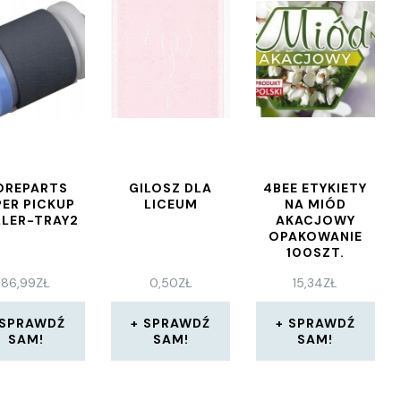
OREPARTS
GILOSZ DLA
4BEE ETYKIETY
PER PICKUP
LICEUM
NA MIÓD
LER-TRAY2
AKACJOWY
OPAKOWANIE
100SZT.
86,99
ZŁ
0,50
ZŁ
15,34
ZŁ
SPRAWDŹ
SPRAWDŹ
SPRAWDŹ
SAM!
SAM!
SAM!