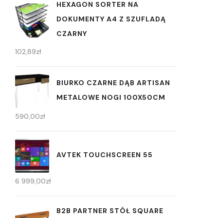
HEXAGON SORTER NA
DOKUMENTY A4 Z SZUFLADĄ
CZARNY
102,89
zł
BIURKO CZARNE DĄB ARTISAN
METALOWE NOGI 100X50CM
590,00
zł
AVTEK TOUCHSCREEN 55
6 999,00
zł
B2B PARTNER STÓŁ SQUARE