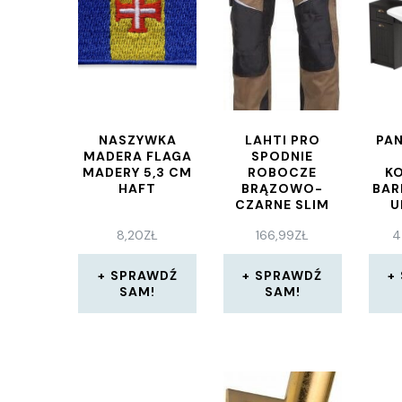
NASZYWKA
LAHTI PRO
PAN
MADERA FLAGA
SPODNIE
MADERY 5,3 CM
ROBOCZE
K
HAFT
BRĄZOWO-
BAR
CZARNE SLIM
U
2XL
8,20
ZŁ
166,99
ZŁ
4
SPRAWDŹ
SPRAWDŹ
SAM!
SAM!