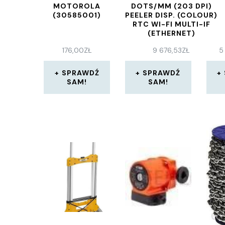
MOTOROLA
DOTS/MM (203 DPI)
(30585001)
PEELER DISP. (COLOUR)
RTC WI-FI MULTI-IF
(ETHERNET)
(PX4E030000005120)
176,00
ZŁ
9 676,53
ZŁ
5
SPRAWDŹ
SPRAWDŹ
SAM!
SAM!