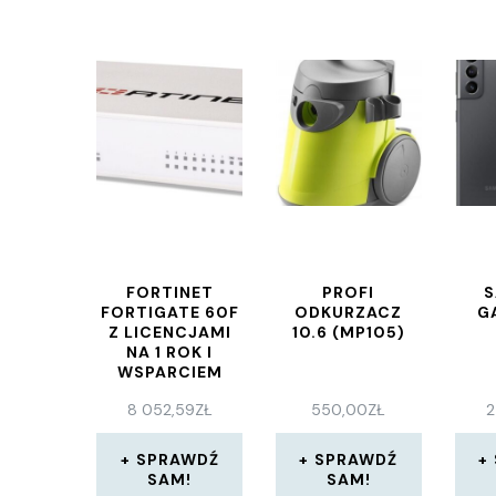
FORTINET
PROFI
FORTIGATE 60F
ODKURZACZ
G
Z LICENCJAMI
10.6 (MP105)
NA 1 ROK I
WSPARCIEM
24×7 (FG-60F-
8 052,59
ZŁ
550,00
ZŁ
2
BDL-950-12)
SPRAWDŹ
SPRAWDŹ
SAM!
SAM!