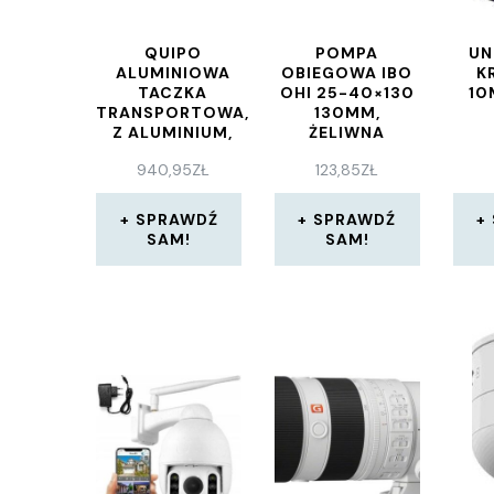
QUIPO
POMPA
UN
ALUMINIOWA
OBIEGOWA IBO
K
TACZKA
OHI 25-40×130
10
TRANSPORTOWA,
130MM,
Z ALUMINIUM,
ŻELIWNA
SKŁADANA
940,95
ZŁ
123,85
ZŁ
,SLIMLINE 125
SPRAWDŹ
SPRAWDŹ
SAM!
SAM!