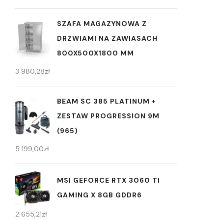
SZAFA MAGAZYNOWA Z
DRZWIAMI NA ZAWIASACH
800X500X1800 MM
3 980,28
zł
BEAM SC 385 PLATINUM +
ZESTAW PROGRESSION 9M
(965)
5 199,00
zł
MSI GEFORCE RTX 3060 TI
GAMING X 8GB GDDR6
2 655,21
zł