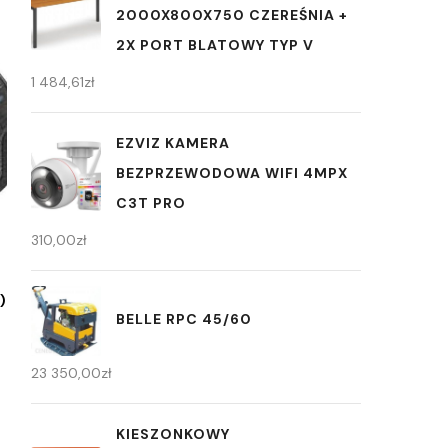
2000X800X750 CZEREŚNIA +
2X PORT BLATOWY TYP V
1 484,61
zł
EZVIZ KAMERA
BEZPRZEWODOWA WIFI 4MPX
C3T PRO
310,00
zł
)
BELLE RPC 45/60
23 350,00
zł
KIESZONKOWY