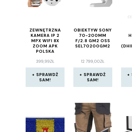
ZEWNĘTRZNA
OBIEKTYW SONY
KAMERA IP 2
70-200MM
H
MPX WIFI 8X
F/2.8 GM2 OSS
ZOOM APK
SEL70200GM2
(DH
POLSKA
399,99
ZŁ
12 799,00
ZŁ
SPRAWDŹ
SPRAWDŹ
SAM!
SAM!