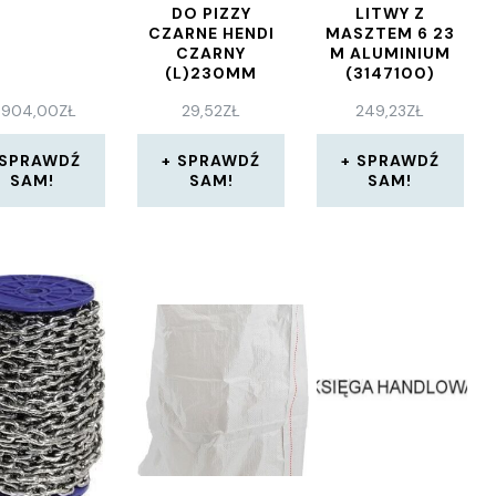
DO PIZZY
LITWY Z
CZARNE HENDI
MASZTEM 6 23
CZARNY
M ALUMINIUM
(L)230MM
(3147100)
(617014)
 904,00
ZŁ
29,52
ZŁ
249,23
ZŁ
SPRAWDŹ
SPRAWDŹ
SPRAWDŹ
SAM!
SAM!
SAM!