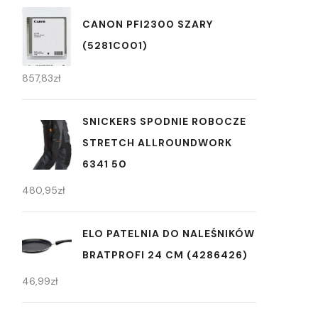
CANON PFI2300 SZARY
(5281C001)
857,83
zł
SNICKERS SPODNIE ROBOCZE
STRETCH ALLROUNDWORK
6341 50
480,95
zł
ELO PATELNIA DO NALEŚNIKÓW
BRATPROFI 24 CM (4286426)
46,99
zł