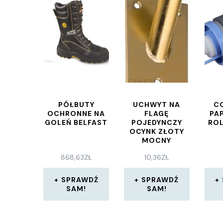
PÓŁBUTY
UCHWYT NA
C
OCHRONNE NA
FLAGĘ
PA
GOLEŃ BELFAST
POJEDYNCZY
ROL
OCYNK ZŁOTY
MOCNY
868,63
ZŁ
10,36
ZŁ
SPRAWDŹ
SPRAWDŹ
SAM!
SAM!