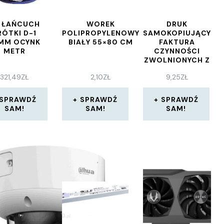
 ŁAŃCUCH
WOREK
DRUK
RÓTKI D-1
POLIPROPYLENOWY
SAMOKOPIUJĄCY
MM OCYNK
BIAŁY 55×80 CM
FAKTURA
METR
CZYNNOŚCI
ZWOLNIONYCH Z
PODATKU NA
321,49
ZŁ
2,10
ZŁ
9,25
ZŁ
PODSTAWIE ART
43 UST.1 PKT 2-
41 USTAWY Z
SPRAWDŹ
SPRAWDŹ
SPRAWDŹ
11.03.2004R.O
SAM!
SAM!
SAM!
PODATKU VAT A5
80 KARTEK
TYPOGRAF