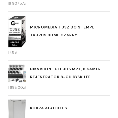
16 907,57
zł
MICROMEDIA TUSZ DO STEMPLI
TAURUS 30ML CZARNY
1,48
zł
HIKVISION FULLHD 2MPX, 8 KAMER
REJESTRATOR 8-CH DYSK 1TB
1 698,00
zł
KOBRA AF+1 80 ES