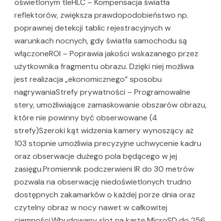
oświetlonym tleHLC – Kompensacja światła
reflektorów, zwiększa prawdopodobieństwo np.
poprawnej detekcji tablic rejestracyjnych w
warunkach nocnych, gdy światła samochodu są
włączoneROI – Poprawia jakości wskazanego przez
użytkownika fragmentu obrazu. Dzięki niej możliwa
jest realizacja „ekonomicznego” sposobu
nagrywaniaStrefy prywatności – Programowalne
stery, umożliwiające zamaskowanie obszarów obrazu,
które nie powinny być obserwowane (4
strefy)Szeroki kąt widzenia kamery wynoszący aż
103 stopnie umożliwia precyzyjne uchwycenie kadru
oraz obserwacje dużego pola będącego w jej
zasięgu.Promiennik podczerwieni IR do 30 metrów
pozwala na obserwację niedoświetlonych trudno
dostępnych zakamarków o każdej porze dnia oraz
czytelny obraz w nocy nawet w całkowitej
ciemności.Wbudowany slot na kartę MicroSD do 256