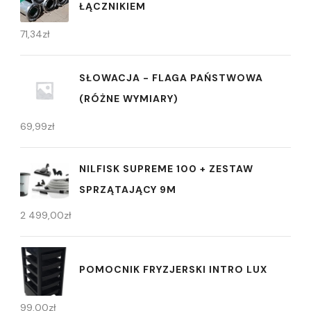
ŁĄCZNIKIEM
71,34
zł
SŁOWACJA - FLAGA PAŃSTWOWA
(RÓŻNE WYMIARY)
69,99
zł
NILFISK SUPREME 100 + ZESTAW
SPRZĄTAJĄCY 9M
2 499,00
zł
POMOCNIK FRYZJERSKI INTRO LUX
99,00
zł