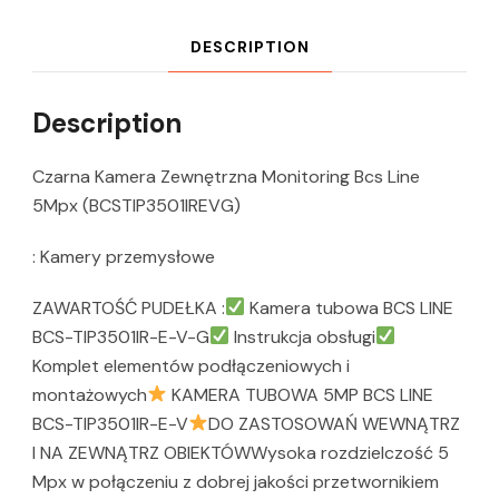
DESCRIPTION
Description
Czarna Kamera Zewnętrzna Monitoring Bcs Line
5Mpx (BCSTIP3501IREVG)
: Kamery przemysłowe
ZAWARTOŚĆ PUDEŁKA :
Kamera tubowa BCS LINE
BCS-TIP3501IR-E-V-G
Instrukcja obsługi
Komplet elementów podłączeniowych i
montażowych
KAMERA TUBOWA 5MP BCS LINE
BCS-TIP3501IR-E-V
DO ZASTOSOWAŃ WEWNĄTRZ
I NA ZEWNĄTRZ OBIEKTÓWWysoka rozdzielczość 5
Mpx w połączeniu z dobrej jakości przetwornikiem