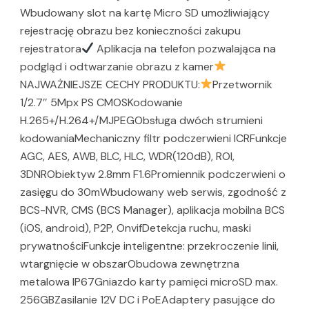
Wbudowany slot na kartę Micro SD umożliwiający
rejestrację obrazu bez konieczności zakupu
rejestratora
Aplikacja na telefon pozwalająca na
podgląd i odtwarzanie obrazu z kamer
NAJWAŻNIEJSZE CECHY PRODUKTU:
Przetwornik
1/2.7″ 5Mpx PS CMOSKodowanie
H.265+/H.264+/MJPEGObsługa dwóch strumieni
kodowaniaMechaniczny filtr podczerwieni ICRFunkcje
AGC, AES, AWB, BLC, HLC, WDR(120dB), ROI,
3DNRObiektyw 2.8mm F1.6Promiennik podczerwieni o
zasięgu do 30mWbudowany web serwis, zgodność z
BCS-NVR, CMS (BCS Manager), aplikacja mobilna BCS
(iOS, android), P2P, OnvifDetekcja ruchu, maski
prywatnościFunkcje inteligentne: przekroczenie linii,
wtargnięcie w obszarObudowa zewnętrzna
metalowa IP67Gniazdo karty pamięci microSD max.
256GBZasilanie 12V DC i PoEAdaptery pasujące do