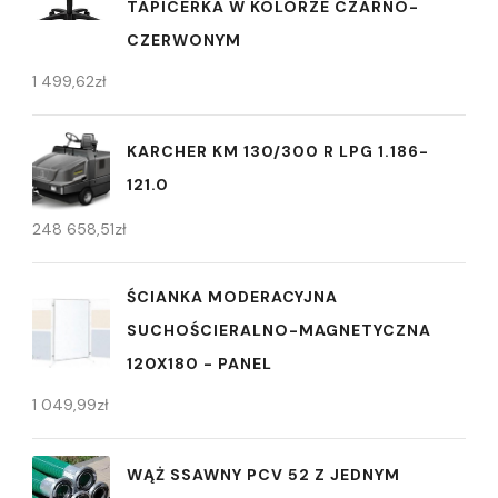
TAPICERKA W KOLORZE CZARNO-
CZERWONYM
1 499,62
zł
KARCHER KM 130/300 R LPG 1.186-
121.0
248 658,51
zł
ŚCIANKA MODERACYJNA
SUCHOŚCIERALNO-MAGNETYCZNA
120X180 - PANEL
1 049,99
zł
WĄŻ SSAWNY PCV 52 Z JEDNYM