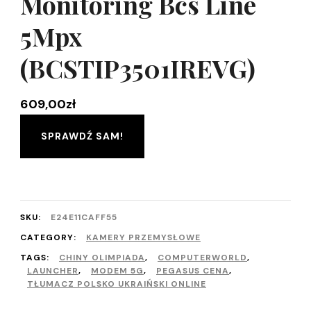
Monitoring Bcs Line
5Mpx
(BCSTIP3501IREVG)
609,00
zł
SPRAWDŹ SAM!
SKU:
E24E11CAFF55
CATEGORY:
KAMERY PRZEMYSŁOWE
TAGS:
CHINY OLIMPIADA
,
COMPUTERWORLD
,
LAUNCHER
,
MODEM 5G
,
PEGASUS CENA
,
TŁUMACZ POLSKO UKRAIŃSKI ONLINE