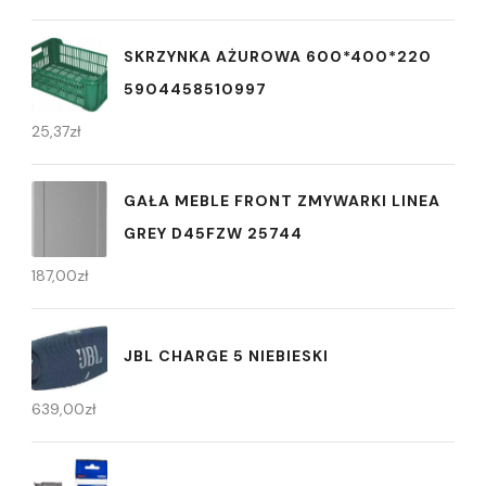
SKRZYNKA AŻUROWA 600*400*220
5904458510997
25,37
zł
GAŁA MEBLE FRONT ZMYWARKI LINEA
GREY D45FZW 25744
187,00
zł
JBL CHARGE 5 NIEBIESKI
639,00
zł