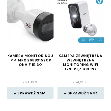
KAMERA MONITORINGU
KAMERA ZEWNĘTRZNA
IP 4 MPX 2688X1520P
WEWNĘTRZNA
ONVIF IR 30
MONITORING WIFI
1296P (ZSGX3S)
259,99
ZŁ
284,99
ZŁ
SPRAWDŹ SAM!
SPRAWDŹ SAM!