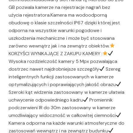
GB pozwala kamerze na rejestracje nagrań bez
użycia rejestratora.Kamera ma wodoodporną
obudowę o klasie szczelności IP67 dzięki której jest
odporna na wszystkie warunki pogodowe i
uszkodzenia mechaniczne i może być stosowana
zarówno wewnątrz jak i na zewnątrz obiektów.
KORZYŚCI WYNIKAJĄCE Z ZAKUPU KAMERY :
Wysoka rozdzielczość kamery 5 Mpx pozwalająca
dostrzec nawet najdrobniejsze szczegóły
Szereg
inteligentnych funkcji zastosowanych w kamerze
optymalizujących i poprawiających jakość obrazu
Szeroki kąt widzenia zastosowany w kamerze ułatwia
uchwycenie odpowiedniego kadru
Promiennik
podczerwieni IR do 30m zastosowany w kamerze
umożliwiający widoczność w całkowitej ciemności
Kamera odporna na każde warunki atmosferyczne do
zastosowań wewnątrz i na zewnątrz budynku