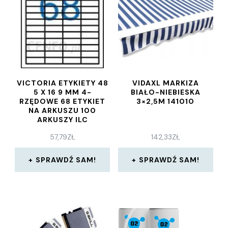
VICTORIA ETYKIETY 48
VIDAXL MARKIZA
5 X 16 9 MM 4-
BIAŁO-NIEBIESKA
RZĘDOWE 68 ETYKIET
3×2,5M 141010
NA ARKUSZU 100
ARKUSZY ILC
57,79
ZŁ
142,33
ZŁ
SPRAWDŹ SAM!
SPRAWDŹ SAM!