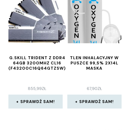
G.SKILL TRIDENT Z DDR4
TLEN INHALACYJNY W
64GB 3200MHZ CL16
PUSZCE 99,5% 2X14L
(F43200C16Q64GTZSW)
MASKA
855,99
ZŁ
67,90
ZŁ
SPRAWDŹ SAM!
SPRAWDŹ SAM!