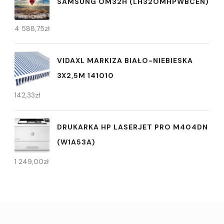
SAMSUNG OM32H (LH32OMHPWBCEN)
4 588,75
zł
VIDAXL MARKIZA BIAŁO-NIEBIESKA
3X2,5M 141010
142,33
zł
DRUKARKA HP LASERJET PRO M404DN
(W1A53A)
1 249,00
zł