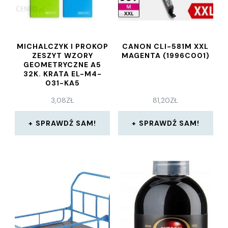
MICHALCZYK I PROKOP
CANON CLI-581M XXL
ZESZYT WZORY
MAGENTA (1996C001)
GEOMETRYCZNE A5
32K. KRATA EL-M4-
031-KA5
3,08
ZŁ
81,20
ZŁ
SPRAWDŹ SAM!
SPRAWDŹ SAM!