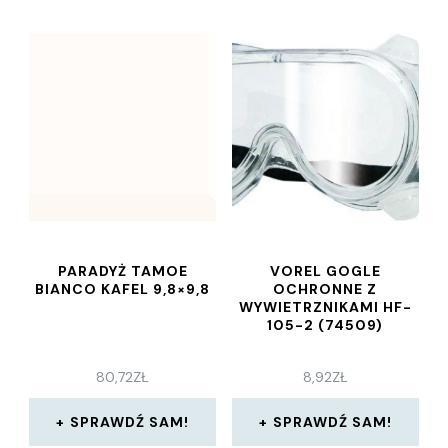
PARADYŻ TAMOE
VOREL GOGLE
BIANCO KAFEL 9,8×9,8
OCHRONNE Z
WYWIETRZNIKAMI HF-
105-2 (74509)
80,72
ZŁ
8,92
ZŁ
SPRAWDŹ SAM!
SPRAWDŹ SAM!