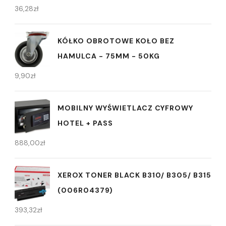
36,28
zł
KÓŁKO OBROTOWE KOŁO BEZ
HAMULCA - 75MM - 50KG
9,90
zł
MOBILNY WYŚWIETLACZ CYFROWY
HOTEL + PASS
888,00
zł
XEROX TONER BLACK B310/ B305/ B315
(006R04379)
393,32
zł