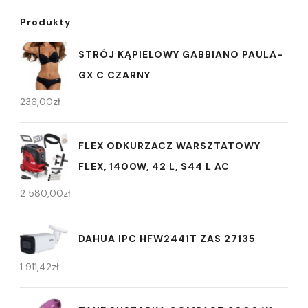
Produkty
STRÓJ KĄPIELOWY GABBIANO PAULA-
GX C CZARNY
236,00
zł
FLEX ODKURZACZ WARSZTATOWY
FLEX, 1400W, 42 L, S44 L AC
2 580,00
zł
DAHUA IPC HFW2441T ZAS 27135
1 911,42
zł