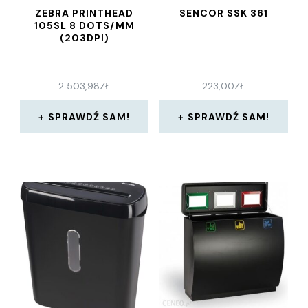
ZEBRA PRINTHEAD
SENCOR SSK 361
105SL 8 DOTS/MM
(203DPI)
2 503,98
ZŁ
223,00
ZŁ
SPRAWDŹ SAM!
SPRAWDŹ SAM!