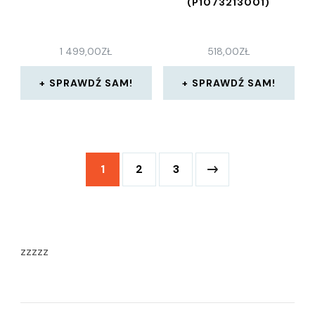
(P1073213001)
1 499,00
ZŁ
518,00
ZŁ
SPRAWDŹ SAM!
SPRAWDŹ SAM!
1
2
3
zzzzz