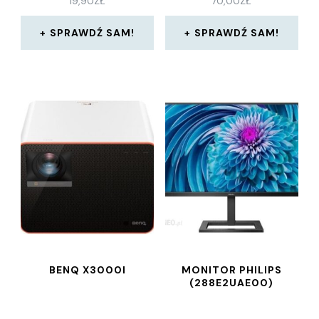
19,90
ZŁ
70,00
ZŁ
SPRAWDŹ SAM!
SPRAWDŹ SAM!
BENQ X3000I
MONITOR PHILIPS
(288E2UAE00)