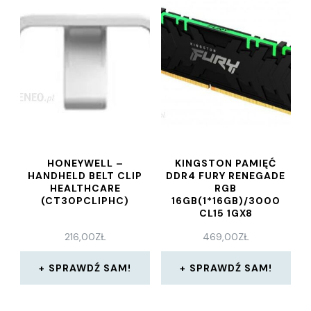
HONEYWELL –
KINGSTON PAMIĘĆ
HANDHELD BELT CLIP
DDR4 FURY RENEGADE
HEALTHCARE
RGB
(CT30PCLIPHC)
16GB(1*16GB)/3000
CL15 1GX8
(KF430C15RB1A16)
216,00
ZŁ
469,00
ZŁ
SPRAWDŹ SAM!
SPRAWDŹ SAM!