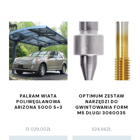
PALRAM WIATA
OPTIMUM ZESTAW
POLIWĘGLANOWA
NARZĘDZI DO
ARIZONA 5000 5×3
GWINTOWANIA FORM
M5 DŁUGI 3060035
13 029,00
ZŁ
524,66
ZŁ