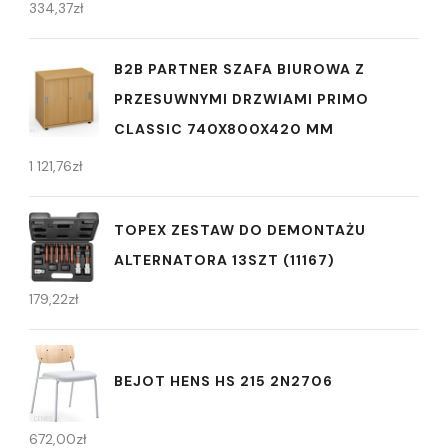
334,37
zł
B2B PARTNER SZAFA BIUROWA Z
PRZESUWNYMI DRZWIAMI PRIMO
CLASSIC 740X800X420 MM
1 121,76
zł
TOPEX ZESTAW DO DEMONTAŻU
ALTERNATORA 13SZT (11167)
179,22
zł
BEJOT HENS HS 215 2N2706
672,00
zł