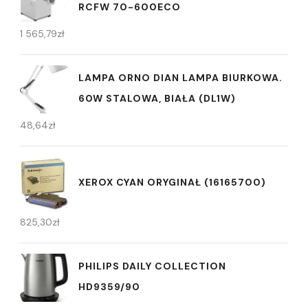
RCFW 70-600ECO
1 565,79
zł
LAMPA ORNO DIAN LAMPA BIURKOWA.
60W STALOWA, BIAŁA (DL1W)
48,64
zł
XEROX CYAN ORYGINAŁ (16165700)
825,30
zł
PHILIPS DAILY COLLECTION
HD9359/90