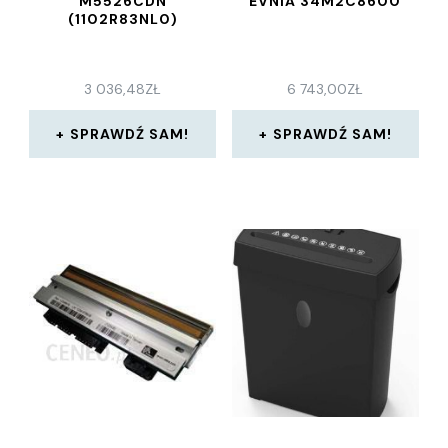
M5526CDN
EVNIA 34M2C8600
(1102R83NL0)
3 036,48
ZŁ
6 743,00
ZŁ
SPRAWDŹ SAM!
SPRAWDŹ SAM!