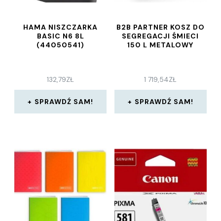
HAMA NISZCZARKA
B2B PARTNER KOSZ DO
BASIC N6 8L
SEGREGACJI ŚMIECI
(44050541)
150 L METALOWY
132,79
ZŁ
1 719,54
ZŁ
SPRAWDŹ SAM!
SPRAWDŹ SAM!