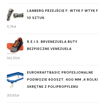
LANBERG PRZEJŚCIE F: WTYK F WTYK F
10 SZTUK
5,79
zł
R.E.I.S. BRVENEZUELA BUTY
BEZPIECZNE VENEZUELA
142,30
zł
EUROKRAFTBASIC PROFESJONALNE
PODWOZIE 600SZT. 400 MM ,4 ROLKI
SKRĘTNE Z POLIPROPYLENU
313,65
zł