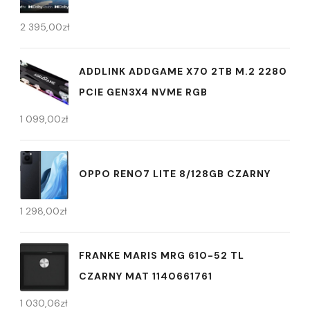
2 395,00
zł
ADDLINK ADDGAME X70 2TB M.2 2280
PCIE GEN3X4 NVME RGB
1 099,00
zł
OPPO RENO7 LITE 8/128GB CZARNY
1 298,00
zł
FRANKE MARIS MRG 610-52 TL
CZARNY MAT 1140661761
1 030,06
zł