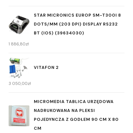
STAR MICRONICS EUROP SM-T300I 8
DOTS/MM (203 DPI) DISPLAY RS232
BT (IOS) (39634030)
1 886,80
zł
VITAFON 2
3 050,00
zł
MICROMEDIA TABLICA URZĘDOWA
NADRUKOWANA NA PLEKSI
POJEDYNCZA Z GODŁEM 90 CM X 80
CM