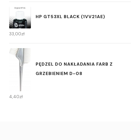
HP GT53XL BLACK (1VV21AE)
33,00
zł
PĘDZEL DO NAKŁADANIA FARB Z
GRZEBIENIEM D-08
4,40
zł