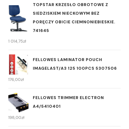
TOPSTAR KRZESŁO OBROTOWE Z
SIEDZISKIEM NIECKOWYM BEZ
PORĘCZY OBICIE CIEMNONIEBIESKIE.
741645
1 014,75
zł
FELLOWES LAMINATOR POUCH
IMAGELAST/A3 125 100PCS 5307506
176,00
zł
FELLOWES TRIMMER ELECTRON
A4/5410401
198,00
zł