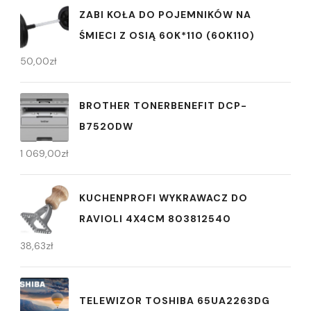
ZABI KOŁA DO POJEMNIKÓW NA
ŚMIECI Z OSIĄ 60K*110 (60K110)
50,00
zł
BROTHER TONERBENEFIT DCP-
B7520DW
1 069,00
zł
KUCHENPROFI WYKRAWACZ DO
RAVIOLI 4X4CM 803812540
38,63
zł
TELEWIZOR TOSHIBA 65UA2263DG