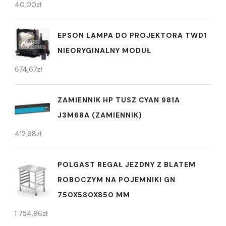
40,00
zł
EPSON LAMPA DO PROJEKTORA TWD1
NIEORYGINALNY MODUŁ
674,67
zł
ZAMIENNIK HP TUSZ CYAN 981A
J3M68A (ZAMIENNIK)
412,68
zł
POLGAST REGAŁ JEZDNY Z BLATEM
ROBOCZYM NA POJEMNIKI GN
750X580X850 MM
1 754,96
zł