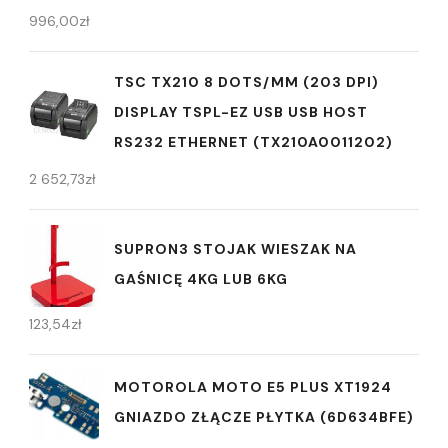
996,00
zł
TSC TX210 8 DOTS/MM (203 DPI)
DISPLAY TSPL-EZ USB USB HOST
RS232 ETHERNET (TX210A0011202)
2 652,73
zł
SUPRON3 STOJAK WIESZAK NA
GAŚNICĘ 4KG LUB 6KG
123,54
zł
MOTOROLA MOTO E5 PLUS XT1924
GNIAZDO ZŁĄCZE PŁYTKA (6D634BFE)