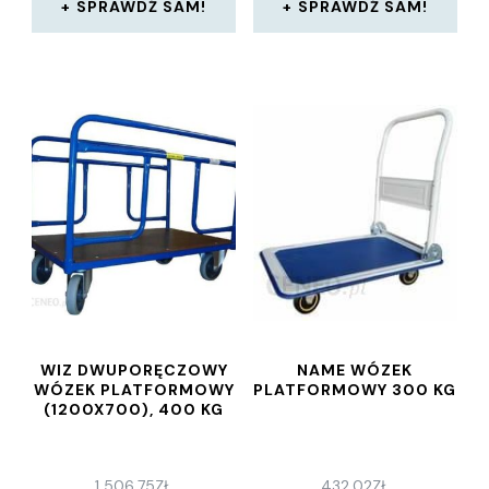
SPRAWDŹ SAM!
SPRAWDŹ SAM!
WIZ DWUPORĘCZOWY
NAME WÓZEK
WÓZEK PLATFORMOWY
PLATFORMOWY 300 KG
(1200X700), 400 KG
1 506,75
ZŁ
432,02
ZŁ