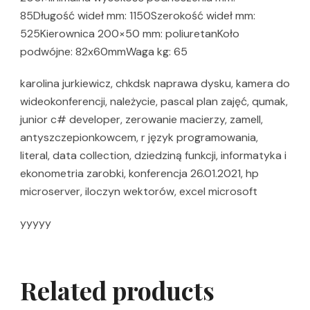
85Długość wideł mm: 1150Szerokość wideł mm:
525Kierownica 200×50 mm: poliuretanKoło
podwójne: 82x60mmWaga kg: 65
karolina jurkiewicz, chkdsk naprawa dysku, kamera do
wideokonferencji, należycie, pascal plan zajęć, qumak,
junior c# developer, zerowanie macierzy, zamell,
antyszczepionkowcem, r język programowania,
literal, data collection, dziedziną funkcji, informatyka i
ekonometria zarobki, konferencja 26.01.2021, hp
microserver, iloczyn wektorów, excel microsoft
yyyyy
Related products