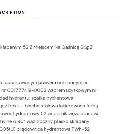
SCRIPTION
kładanym 52 Z Miejscem Na Gaśnicę 6Kg Z
wym ustanowionym prawem ochronnym nr
m nr 001777418-0002 wzorem użytkowym nr
ład hydrantu: szafka hydrantowa
g z boku – blacha stalowa lakierowana farbą
awór hydrantowy 52 wspornik węża stanowi
hylne o 90° wąż tłoczny płasko składany
005(U) prądownica hydrantowa PWh-52