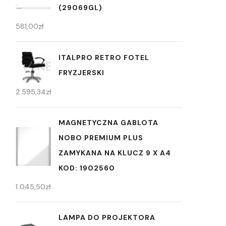
(29069GL)
581,00
zł
ITALPRO RETRO FOTEL
FRYZJERSKI
2 595,34
zł
MAGNETYCZNA GABLOTA
NOBO PREMIUM PLUS
ZAMYKANA NA KLUCZ 9 X A4
KOD: 1902560
1 045,50
zł
LAMPA DO PROJEKTORA