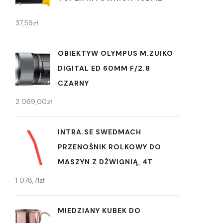
37,59
zł
OBIEKTYW OLYMPUS M.ZUIKO
DIGITAL ED 60MM F/2.8
CZARNY
2 069,00
zł
INTRA.SE SWEDMACH
PRZENOŚNIK ROLKOWY DO
MASZYN Z DŹWIGNIĄ, 4T
1 078,71
zł
MIEDZIANY KUBEK DO