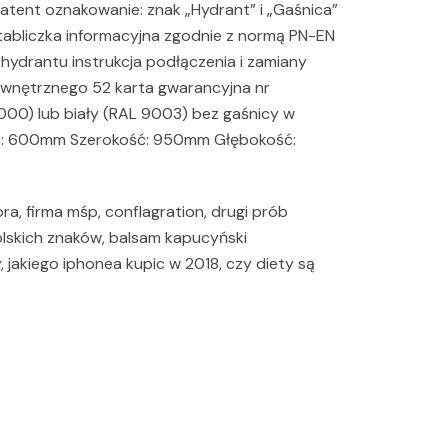
ent oznakowanie: znak „Hydrant” i „Gaśnica”
abliczka informacyjna zgodnie z normą PN-EN
 hydrantu instrukcja podłączenia i zamiany
wnętrznego 52 karta gwarancyjna nr
000) lub biały (RAL 9003) bez gaśnicy w
ć: 600mm Szerokość: 950mm Głębokość:
ora, firma mśp, conflagration, drugi prób
olskich znaków, balsam kapucyński
 jakiego iphonea kupic w 2018, czy diety są