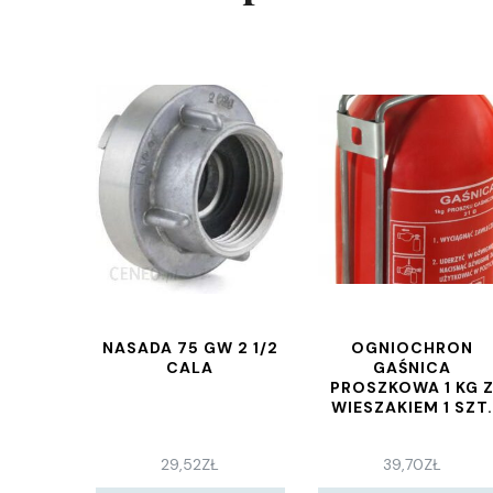
NASADA 75 GW 2 1/2
OGNIOCHRON
CALA
GAŚNICA
PROSZKOWA 1 KG 
WIESZAKIEM 1 SZT
29,52
ZŁ
39,70
ZŁ