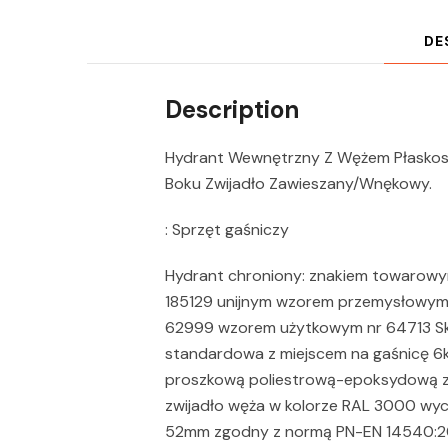
DE
Description
Hydrant Wewnętrzny Z Wężem Płaskos
Boku Zwijadło Zawieszany/Wnękowy.
: Sprzęt gaśniczy
Hydrant chroniony: znakiem towaro
185129 unijnym wzorem przemysłowy
62999 wzorem użytkowym nr 64713 Sk
standardowa z miejscem na gaśnicę 6k
proszkową poliestrową-epoksydową z
zwijadło węża w kolorze RAL 3000 wyc
52mm zgodny z normą PN-EN 14540:2