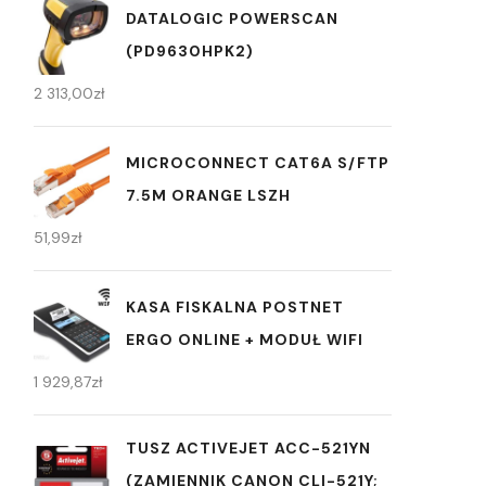
DATALOGIC POWERSCAN
(PD9630HPK2)
2 313,00
zł
MICROCONNECT CAT6A S/FTP
7.5M ORANGE LSZH
51,99
zł
KASA FISKALNA POSTNET
ERGO ONLINE + MODUŁ WIFI
1 929,87
zł
TUSZ ACTIVEJET ACC-521YN
(ZAMIENNIK CANON CLI-521Y;