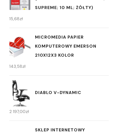
SUPREME; 10 ML; ŻÓŁTY)
15,68
zł
MICROMEDIA PAPIER
KOMPUTEROWY EMERSON
210X12X3 KOLOR
143,58
zł
DIABLO V-DYNAMIC
2 197,00
zł
SKLEP INTERNETOWY