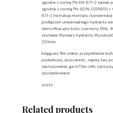
zgodna z normą PN-EN-671-2 zamek pat
zgodnie z normą PN-92/N-01256/01 + t
671-2 instrukcja montażu i konserwacji
podłączeń uniwersalnego hydrantu we
identyfikacyjny kolor czerwony (RAL 3
zestawie Wymiary hydrantu Wysokoś
250mm
księgowy film online, przepełnienie buf
podatkowy, skyscanner., napisy bez p
zastosowanie, ga-b75m-d3h, sql kursy,
opodatkowane
yyyyy
Related products