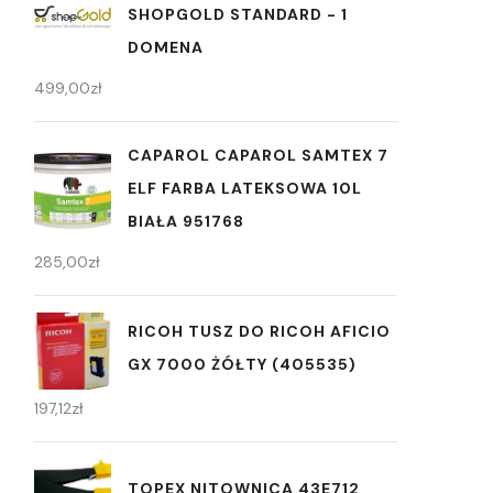
SHOPGOLD STANDARD - 1
DOMENA
499,00
zł
CAPAROL CAPAROL SAMTEX 7
ELF FARBA LATEKSOWA 10L
BIAŁA 951768
285,00
zł
RICOH TUSZ DO RICOH AFICIO
GX 7000 ŻÓŁTY (405535)
197,12
zł
TOPEX NITOWNICA 43E712