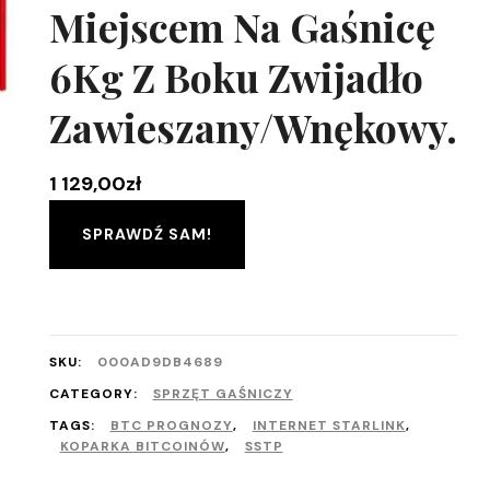
Miejscem Na Gaśnicę
6Kg Z Boku Zwijadło
Zawieszany/Wnękowy.
1 129,00
zł
SPRAWDŹ SAM!
SKU:
000AD9DB4689
CATEGORY:
SPRZĘT GAŚNICZY
TAGS:
BTC PROGNOZY
,
INTERNET STARLINK
,
KOPARKA BITCOINÓW
,
SSTP