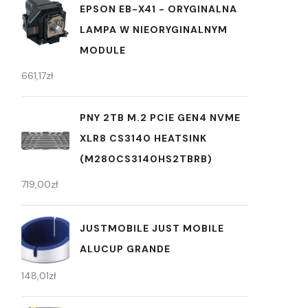
EPSON EB-X41 - ORYGINALNA
LAMPA W NIEORYGINALNYM
MODULE
661,17
zł
PNY 2TB M.2 PCIE GEN4 NVME
XLR8 CS3140 HEATSINK
(M280CS3140HS2TBRB)
719,00
zł
JUSTMOBILE JUST MOBILE
ALUCUP GRANDE
148,01
zł