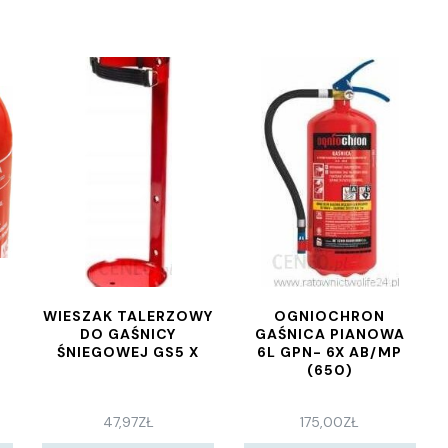
WIESZAK TALERZOWY
OGNIOCHRON
DO GAŚNICY
GAŚNICA PIANOWA
Z
ŚNIEGOWEJ GS5 X
6L GPN- 6X AB/MP
.
(650)
47,97
ZŁ
175,00
ZŁ