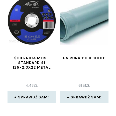
ŚCIERNICA MOST
UN RURA 110 X 3000′
STANDARD 41
125×2,0X22 METAL
4,43
ZŁ
61,81
ZŁ
SPRAWDŹ SAM!
SPRAWDŹ SAM!