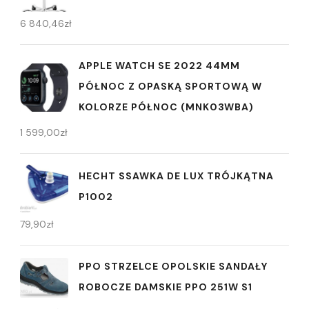
6 840,46
zł
APPLE WATCH SE 2022 44MM
PÓŁNOC Z OPASKĄ SPORTOWĄ W
KOLORZE PÓŁNOC (MNK03WBA)
1 599,00
zł
HECHT SSAWKA DE LUX TRÓJKĄTNA
P1002
79,90
zł
PPO STRZELCE OPOLSKIE SANDAŁY
ROBOCZE DAMSKIE PPO 251W S1