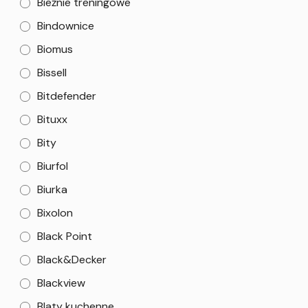
Bieżnie treningowe
Bindownice
Biomus
Bissell
Bitdefender
Bituxx
Bity
Biurfol
Biurka
Bixolon
Black Point
Black&Decker
Blackview
Blaty kuchenne