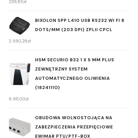
239,85
zł
BIXOLON SPP L410 USB RS232 WI FI 8
DOTS/MM (203 DPI) ZPLII CPCL
2 590,28
zł
HSM SECURIO B32 1 X 5 MM PLUS
ZEWNĘTRZNY SYSTEM
AUTOMATYCZNEGO OLIWIENIA
(1824111O)
8 911,00
zł
OBUDOWA WOLNOSTOJĄCA NA
ZABEZPIECZENIA PRZEPIĘCIOWE
EWIMAR PTU/PTF-BOX