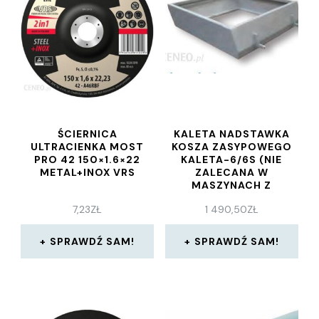
ŚCIERNICA
KALETA NADSTAWKA
ULTRACIENKA MOST
KOSZA ZASYPOWEGO
PRO 42 150×1.6×22
KALETA-6/6S (NIE
METAL+INOX VRS
ZALECANA W
MASZYNACH Z
ZASILANIEM 230V),
7,23
ZŁ
1 490,50
ZŁ
MT0096
SPRAWDŹ SAM!
SPRAWDŹ SAM!