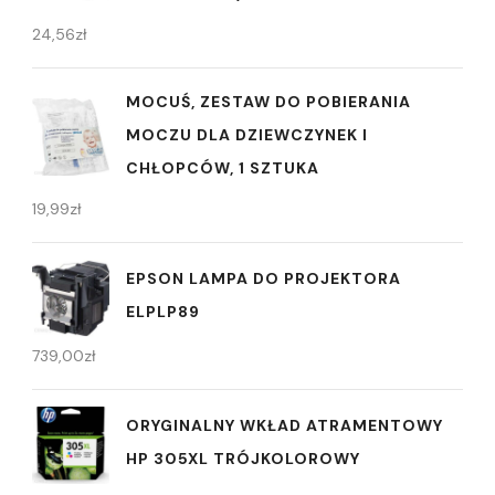
24,56
zł
MOCUŚ, ZESTAW DO POBIERANIA
MOCZU DLA DZIEWCZYNEK I
CHŁOPCÓW, 1 SZTUKA
19,99
zł
EPSON LAMPA DO PROJEKTORA
ELPLP89
739,00
zł
ORYGINALNY WKŁAD ATRAMENTOWY
HP 305XL TRÓJKOLOROWY