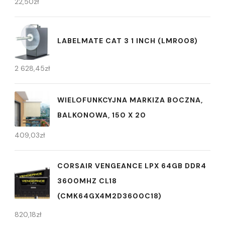
22,50
zł
LABELMATE CAT 3 1 INCH (LMR008)
2 628,45
zł
WIELOFUNKCYJNA MARKIZA BOCZNA,
BALKONOWA, 150 X 20
409,03
zł
CORSAIR VENGEANCE LPX 64GB DDR4
3600MHZ CL18
(CMK64GX4M2D3600C18)
820,18
zł