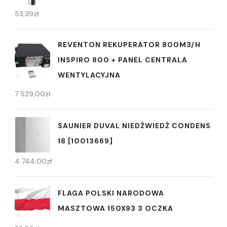
53,39
zł
REVENTON REKUPERATOR 800M3/H
INSPIRO 800 + PANEL CENTRALA
WENTYLACYJNA
7 529,00
zł
SAUNIER DUVAL NIEDŹWIEDŹ CONDENS
18 [10013669]
4 744,00
zł
FLAGA POLSKI NARODOWA
MASZTOWA 150X93 3 OCZKA