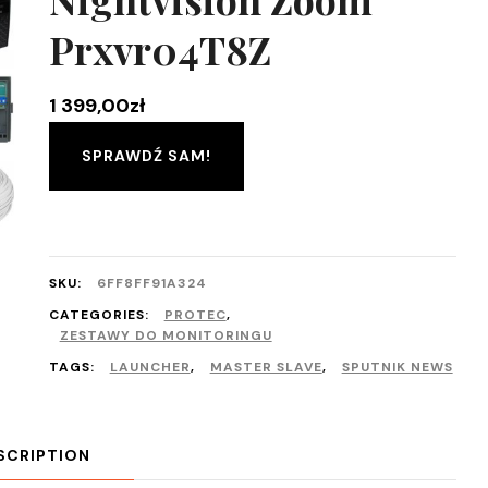
Prxvr04T8Z
1 399,00
zł
SPRAWDŹ SAM!
SKU:
6FF8FF91A324
CATEGORIES:
PROTEC
,
ZESTAWY DO MONITORINGU
TAGS:
LAUNCHER
,
MASTER SLAVE
,
SPUTNIK NEWS
SCRIPTION