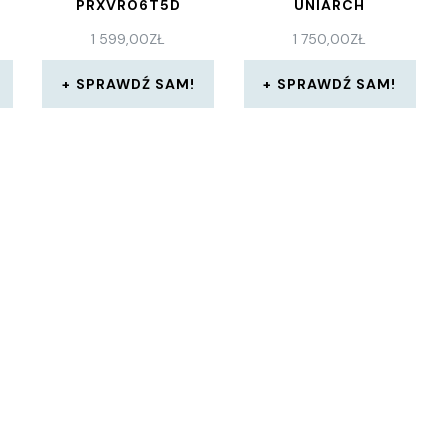
PRXVR06T5D
UNIARCH
1 599,00
ZŁ
1 750,00
ZŁ
SPRAWDŹ SAM!
SPRAWDŹ SAM!