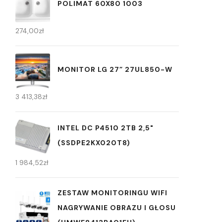
POLIMAT 60X80 1003
274,00
zł
MONITOR LG 27” 27UL850-W
3 413,38
zł
INTEL DC P4510 2TB 2,5"
(SSDPE2KX020T8)
1 984,52
zł
ZESTAW MONITORINGU WIFI
NAGRYWANIE OBRAZU I GŁOSU