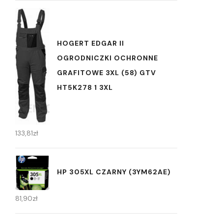
HOGERT EDGAR II
OGRODNICZKI OCHRONNE
GRAFITOWE 3XL (58) GTV
HT5K278 1 3XL
133,81
zł
HP 305XL CZARNY (3YM62AE)
81,90
zł