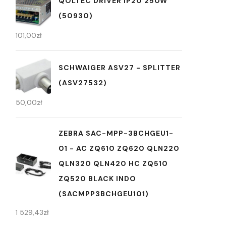
QOLTEC DRIVER IP20 250W
(50930)
101,00
zł
SCHWAIGER ASV27 - SPLITTER
(ASV27532)
50,00
zł
ZEBRA SAC-MPP-3BCHGEU1-
01 - AC ZQ610 ZQ620 QLN220
QLN320 QLN420 HC ZQ510
ZQ520 BLACK INDO
(SACMPP3BCHGEU101)
1 529,43
zł