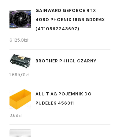
GAINWARD GEFORCE RTX
4080 PHOENIX 16GB GDDR6X
(4710562243697)
6 125,01
zł
BROTHER PH11CL CZARNY
1 695,01
zł
ALLIT AG POJEMNIK DO
PUDEŁEK 456311
3,69
zł