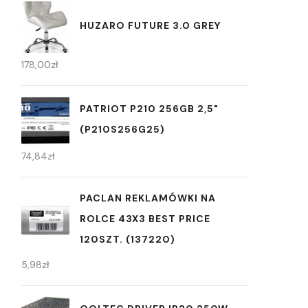
HUZARO FUTURE 3.0 GREY
178,00
zł
PATRIOT P210 256GB 2,5"
(P210S256G25)
74,84
zł
PACLAN REKLAMÓWKI NA
ROLCE 43X3 BEST PRICE
120SZT. (137220)
5,98
zł