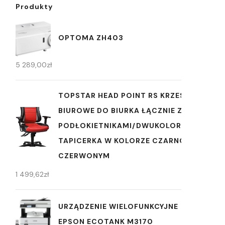
Produkty
OPTOMA ZH403
5 289,00
zł
TOPSTAR HEAD POINT RS KRZESŁO
BIUROWE DO BIURKA ŁĄCZNIE Z
PODŁOKIETNIKAMI/DWUKOLOROWA
TAPICERKA W KOLORZE CZARNO-
CZERWONYM
1 499,62
zł
URZĄDZENIE WIELOFUNKCYJNE
EPSON ECOTANK M3170