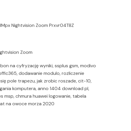
8Mpx Nightvision Zoom Prxvr04T8Z
ghtvision Zoom
 bon na cyfryzację wyniki, ssplus gsm, modivo
 offic365, dodawanie modulo, rozliczenie
się pole trapezu, jak zrobic roszade, cit-10,
gania komputera, anno 1404 download pl,
es msp, chmura huawei logowanie, tabela
 vat na owoce morza 2020