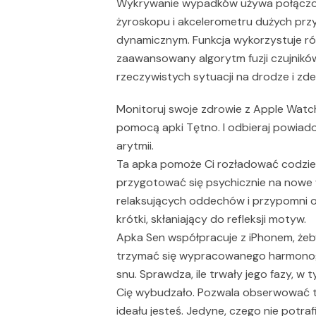
Wykrywanie wypadków używa połączo
żyroskopu i akcelerometru dużych prz
dynamicznym. Funkcja wykorzystuje ró
zaawansowany algorytm fuzji czujników
rzeczywistych sytuacji na drodze i z
Monitoruj swoje zdrowie z Apple Watch
pomocą apki Tętno. I odbieraj powiadom
arytmii.
Ta apka pomoże Ci rozładować codzien
przygotować się psychicznie na nowe 
relaksujących oddechów i przypomni 
krótki, skłaniający do refleksji motyw.
Apka Sen współpracuje z iPhonem, ż
trzymać się wypracowanego harmonog
snu. Sprawdza, ile trwały jego fazy, w
Cię wybudzało. Pozwala obserwować tre
ideału jesteś. Jedyne, czego nie potrafi