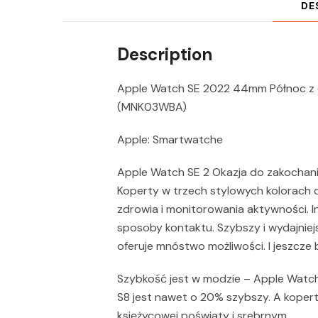
DE
Description
Apple Watch SE 2022 44mm Północ z 
(MNK03WBA)
Apple: Smartwatche
Apple Watch SE 2 Okazja do zako­chan
Koperty w trzech stylowych kolorach 
zdrowia i monitorowania aktywności.
sposoby kontaktu. Szybszy i wydajnie
oferuje mnóstwo możliwości. I jeszcze 
Szybkość jest w modzie – Apple Watc
S8 jest nawet o 20% szybszy. A kopert
księżycowej poświaty i srebrnym.