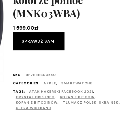
(MNK03WBA)
1 599,00
zł
SPRAWDŹ SAM!
SKU:
9F7EBE6D3550
CATEGORIES:
APPLE
,
SMARTWATCHE
TAGS:
ATAK HAKERSKI FACEBOOK 2021
,
CRYSTAL DISK INFO
,
KOPANIE BITCOIN
,
KOPANIE BITCOINÓW
,
TLUMACZ POLSKI UKRAINSKI
,
ULTRA WIDEBAND