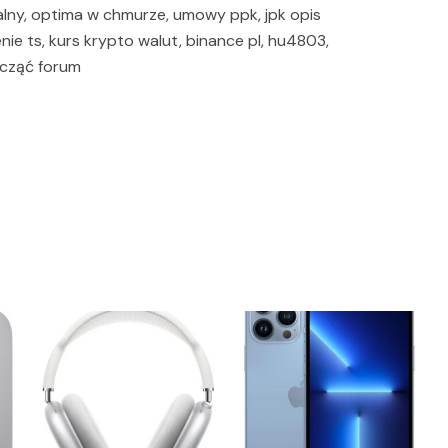
alny, optima w chmurze, umowy ppk, jpk opis
enie ts, kurs krypto walut, binance pl, hu4803,
acząć forum