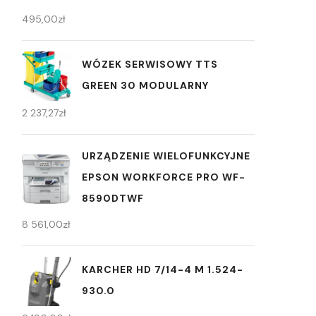
495,00
zł
WÓZEK SERWISOWY TTS
GREEN 30 MODULARNY
2 237,27
zł
URZĄDZENIE WIELOFUNKCYJNE
EPSON WORKFORCE PRO WF-
8590DTWF
8 561,00
zł
KARCHER HD 7/14-4 M 1.524-
930.0