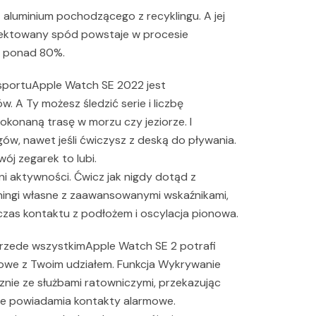
aluminium pochodzącego z recyklingu. A jej
jektowany spód powstaje w procesie
o ponad 80%.
sportuApple Watch SE 2022 jest
A Ty możesz śledzić serie i liczbę
konaną trasę w morzu czy jeziorze. I
w, nawet jeśli ćwiczysz z deską do pływania.
ój zegarek to lubi.
eni aktywności. Ćwicz jak nigdy dotąd z
ningi własne z zaawansowanymi wskaźnikami,
, czas kontaktu z podłożem i oscylacja pionowa.
rzede wszystkimApple Watch SE 2 potrafi
we z Twoim udziałem. Funkcja Wykrywanie
ie ze służbami ratowniczymi, przekazując
że powiadamia kontakty alarmowe.