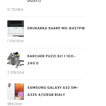
00217)
12 721,98
zł
DRUKARKA SHARP MX-B427PW
1 709,00
zł
KARCHER PUZZI 8/1 1.100-
240.0
2 329,00
zł
SAMSUNG GALAXY A32 SM-
A325 4/128GB BIAŁY
989,00
zł