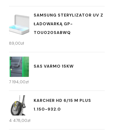
SAMSUNG STERYLIZATOR UV Z
ŁADOWARKĄ GP-
TOU020SABWQ
89,00
zł
SAS VARMO 15KW
7 194,00
zł
KARCHER HD 6/15 M PLUS
1.150-932.0
4 478,00
zł