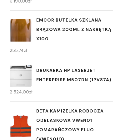
6 190,00
zł
EMCOR BUTELKA SZKLANA
BRĄZOWA 200ML Z NAKRĘTKĄ
X100
255,74
zł
DRUKARKA HP LASERJET
ENTERPRISE M507DN (1PV87A)
2 524,00
zł
BETA KAMIZELKA ROBOCZA
ODBLASKOWA VWEN01
POMARAŃCZOWY FLUO
(VWEN01O)