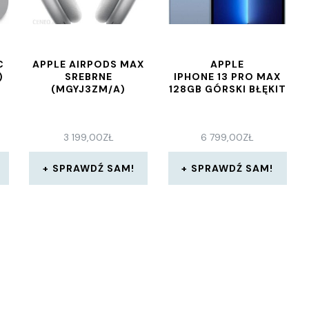
C
APPLE AIRPODS MAX
APPLE
)
SREBRNE
IPHONE 13 PRO MAX
(MGYJ3ZM/A)
128GB GÓRSKI BŁĘKIT
3 199,00
ZŁ
6 799,00
ZŁ
SPRAWDŹ SAM!
SPRAWDŹ SAM!