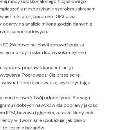
nej mocy udoskonalonego trójosiowego
yspieszeń z niespotykanie szerokim zakresem
wnież mikrofon, barometr, GPS oraz
 oparty na analizie miliona godzin danych z
derzeń samochodowych.
 SE 2W dowolnej chwili sprawdź puls za
ienia o zbyt niskim lub wysokim tętnie i
ny stres, poprawić koncentrację i
wyzwania. Poprowadzi Cię przez serię
o wewnętrznej równowadze, wykorzystując
eby monitorować Twój odpoczynek. Pomaga
ramu i dobrych nawyków dla poprawy jakości
 tym REM, bazowa i głęboka, a także kiedy coś
ndy w Twoim śnie i pokazuje, jak blisko
, to liczenie baranów.