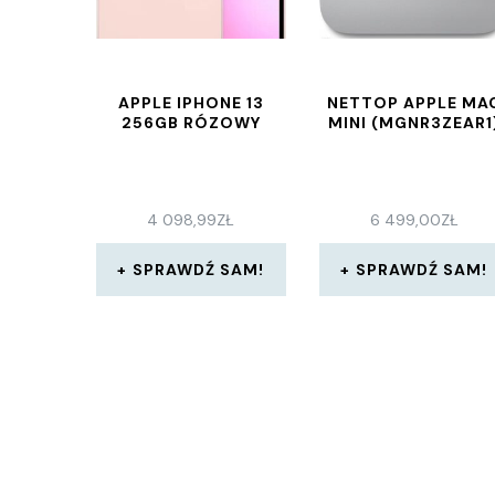
APPLE IPHONE 13
NETTOP APPLE MA
256GB RÓZOWY
MINI (MGNR3ZEAR1
4 098,99
ZŁ
6 499,00
ZŁ
SPRAWDŹ SAM!
SPRAWDŹ SAM!