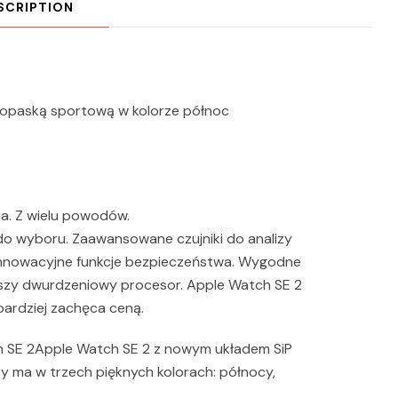
SCRIPTION
opaską sportową w kolorze północ
ia. Z wielu powodów.
do wyboru. Zaawansowane czujniki do analizy
 Innowacyjne funkcje bezpieczeństwa. Wygodne
jszy dwurdzeniowy procesor. Apple Watch SE 2
bardziej zachęca ceną.
h SE 2Apple Watch SE 2 z nowym układem SiP
y ma w trzech pięknych kolorach: północy,