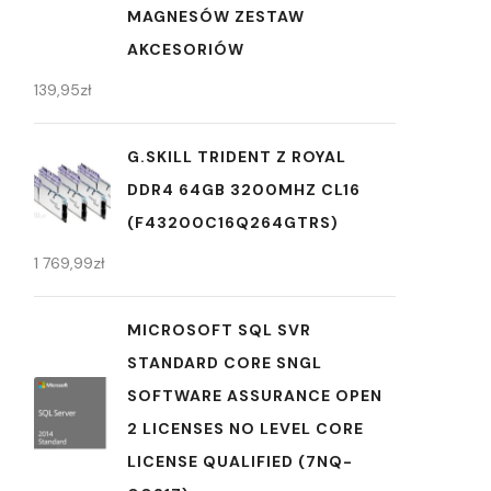
MAGNESÓW ZESTAW
AKCESORIÓW
139,95
zł
G.SKILL TRIDENT Z ROYAL
DDR4 64GB 3200MHZ CL16
(F43200C16Q264GTRS)
1 769,99
zł
MICROSOFT SQL SVR
STANDARD CORE SNGL
SOFTWARE ASSURANCE OPEN
2 LICENSES NO LEVEL CORE
LICENSE QUALIFIED (7NQ-