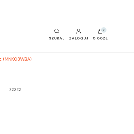
0
SZUKAJ
ZALOGUJ
0,00ZŁ
noc (MNK03WBA)
zzzzz