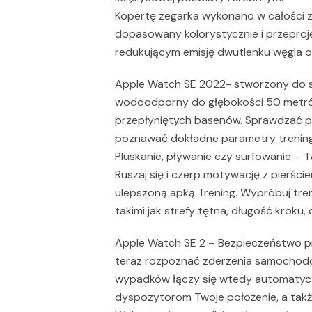
Kopertę zegarka wykonano w całości z 
dopasowany kolorystycznie i przepro
redukującym emisję dwutlenku węgla 
Apple Watch SE 2022- stworzony do 
wodoodporny do głębokości 50 metrów. 
przepłyniętych basenów. Sprawdzać po
poznawać dokładne parametry treningó
Pluskanie, pływanie czy surfowanie – Tw
Ruszaj się i czerp motywację z pierści
ulepszoną apką Trening. Wypróbuj tre
takimi jak strefy tętna, długość kroku
Apple Watch SE 2 – Bezpieczeństwo p
teraz rozpoznać zderzenia samochodo
wypadków łączy się wtedy automatyczn
dyspozytorom Twoje położenie, a tak