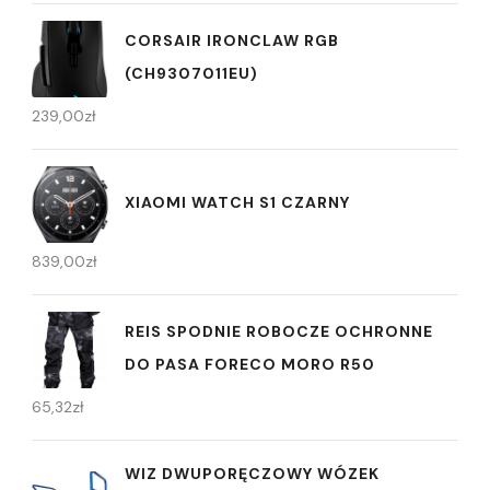
CORSAIR IRONCLAW RGB
(CH9307011EU)
239,00
zł
XIAOMI WATCH S1 CZARNY
839,00
zł
REIS SPODNIE ROBOCZE OCHRONNE
DO PASA FORECO MORO R50
65,32
zł
WIZ DWUPORĘCZOWY WÓZEK