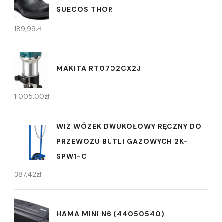
SUECOS THOR
189,99
zł
MAKITA RT0702CX2J
1 005,00
zł
WIZ WÓZEK DWUKOŁOWY RĘCZNY DO
PRZEWOZU BUTLI GAZOWYCH 2K-
SPW1-C
387,42
zł
HAMA MINI N6 (44050540)