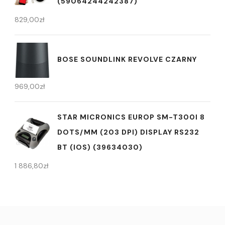
(59064244242387)
829,00
zł
BOSE SOUNDLINK REVOLVE CZARNY
969,00
zł
STAR MICRONICS EUROP SM-T300I 8
DOTS/MM (203 DPI) DISPLAY RS232
BT (IOS) (39634030)
1 886,80
zł