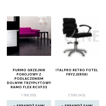
PURMO GRZEJNIK
ITALPRO RETRO FOTEL
POKOJOWY Z
FRYZJERSKI
PODŁACZENIEM
DOLNYM TRZYPŁYTOWY
RAMO FLEX RCVF33
600×500
1 766,51
ZŁ
2 595,34
ZŁ
SPRAWDŹ SAM!
SPRAWDŹ SAM!