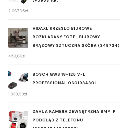
(PD9531AR)
2 667,05
zł
VIDAXL KRZESŁO BIUROWE
ROZKŁADANY FOTEL BIUROWY
BRĄZOWY SZTUCZNA SKÓRA (349734)
459,66
zł
BOSCH GWS 18-125 V-LI
PROFESSIONAL 060193A30L
1 839,99
zł
DAHUA KAMERA ZEWNĘTRZNA 8MP IP
PODGLĄD Z TELEFONU