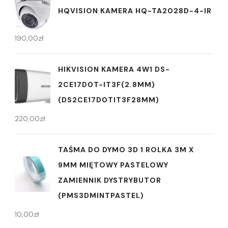
HQVISION KAMERA HQ-TA2028D-4-IR
190,00
zł
HIKVISION KAMERA 4W1 DS-
2CE17D0T-IT3F(2.8MM)
(DS2CE17D0TIT3F28MM)
220,00
zł
TAŚMA DO DYMO 3D 1 ROLKA 3M X
9MM MIĘTOWY PASTELOWY
ZAMIENNIK DYSTRYBUTOR
(PMS3DMINTPASTEL)
10,00
zł