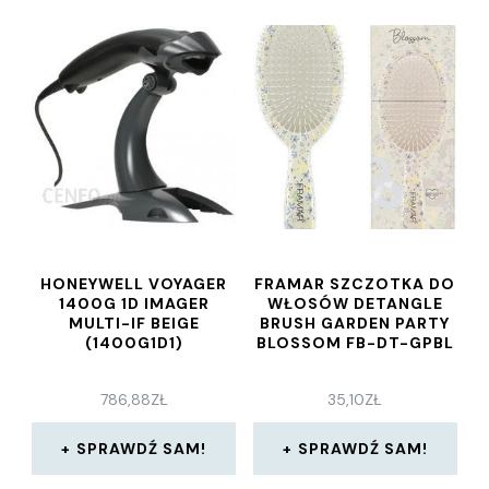
HONEYWELL VOYAGER
FRAMAR SZCZOTKA DO
1400G 1D IMAGER
WŁOSÓW DETANGLE
MULTI-IF BEIGE
BRUSH GARDEN PARTY
(1400G1D1)
BLOSSOM FB-DT-GPBL
786,88
ZŁ
35,10
ZŁ
SPRAWDŹ SAM!
SPRAWDŹ SAM!