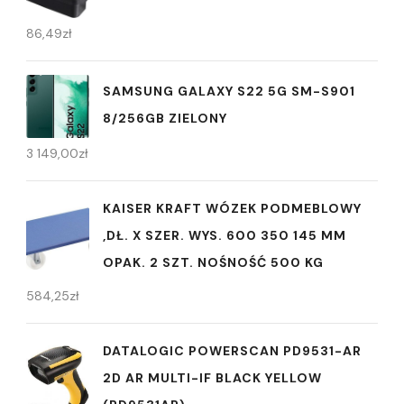
86,49
zł
SAMSUNG GALAXY S22 5G SM-S901
8/256GB ZIELONY
3 149,00
zł
KAISER KRAFT WÓZEK PODMEBLOWY
,DŁ. X SZER. WYS. 600 350 145 MM
OPAK. 2 SZT. NOŚNOŚĆ 500 KG
584,25
zł
DATALOGIC POWERSCAN PD9531-AR
2D AR MULTI-IF BLACK YELLOW