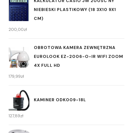
KALKULATOR CASIO JW 200SC NY
NIEBIESKI PLASTIKOWY (18 3X10 9X1
CM)
200,00
zł
OBROTOWA KAMERA ZEWNĘTRZNA
EUROLOOK EZ-2006-O-IR WIFI ZOOM
4X FULL HD
179,99
zł
KAMINER ODK009-18L
127,89
zł