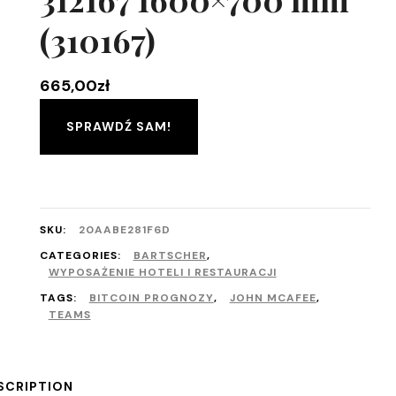
(310167)
665,00
zł
SPRAWDŹ SAM!
SKU:
20AABE281F6D
CATEGORIES:
BARTSCHER
,
WYPOSAŻENIE HOTELI I RESTAURACJI
TAGS:
BITCOIN PROGNOZY
,
JOHN MCAFEE
,
TEAMS
SCRIPTION