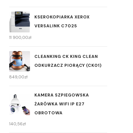
KSEROKOPIARKA XEROX
VERSALINK C7025
11 900,00
zł
CLEANKING CK KING CLEAN
ODKURZACZ PIORĄCY (CK01)
849,00
zł
KAMERA SZPIEGOWSKA
ŻARÓWKA WIFI IP E27
OBROTOWA
140,56
zł