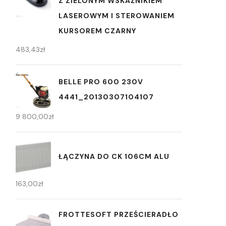
Z ZIELONYM WSKAŹNIKIEM
LASEROWYM I STEROWANIEM
KURSOREM CZARNY
483,43
zł
BELLE PRO 600 230V
4441_20130307104107
9 800,00
zł
ŁĄCZYNA DO CK 106CM ALU
163,00
zł
FROTTESOFT PRZEŚCIERADŁO