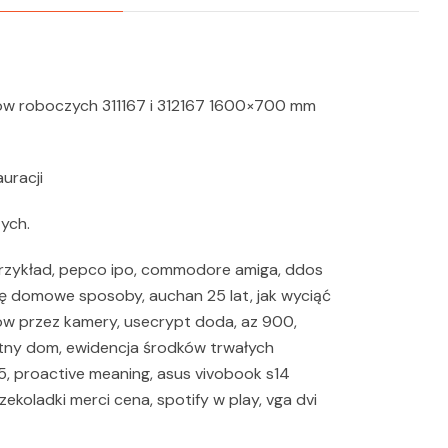
w roboczych 311167 i 312167 1600×700 mm
uracji
ych.
 przykład, pepco ipo, commodore amiga, ddos
nę domowe sposoby, auchan 25 lat, jak wyciąć
ów przez kamery, usecrypt doda, az 900,
ntny dom, ewidencja środków trwałych
5, proactive meaning, asus vivobook s14
koladki merci cena, spotify w play, vga dvi