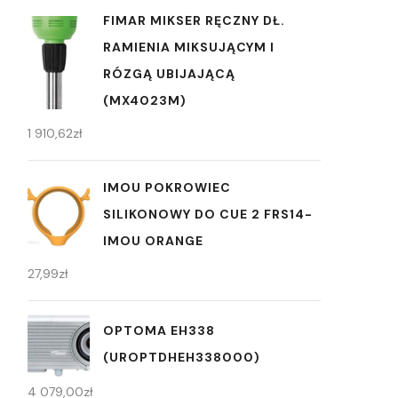
FIMAR MIKSER RĘCZNY DŁ.
RAMIENIA MIKSUJĄCYM I
RÓZGĄ UBIJAJĄCĄ
(MX4023M)
1 910,62
zł
IMOU POKROWIEC
SILIKONOWY DO CUE 2 FRS14-
IMOU ORANGE
27,99
zł
OPTOMA EH338
(UROPTDHEH338000)
4 079,00
zł