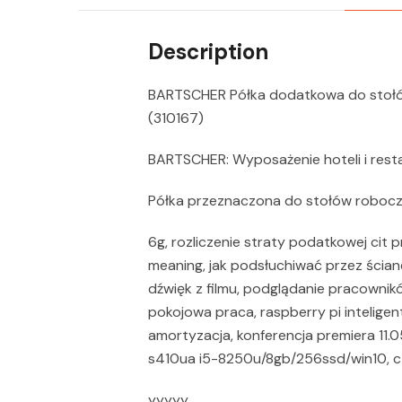
Description
BARTSCHER Półka dodatkowa do stołó
(310167)
BARTSCHER: Wyposażenie hoteli i resta
Półka przeznaczona do stołów robocz
6g, rozliczenie straty podatkowej cit
meaning, jak podsłuchiwać przez ścia
dźwięk z filmu, podglądanie pracownik
pokojowa praca, raspberry pi intelige
amortyzacja, konferencja premiera 11.0
s410ua i5-8250u/8gb/256ssd/win10, cze
yyyyy