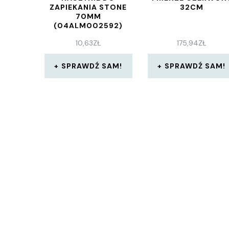
ZAPIEKANIA STONE
32CM
70MM
(04ALM002592)
10,63
ZŁ
175,94
ZŁ
SPRAWDŹ SAM!
SPRAWDŹ SAM!