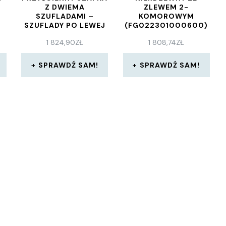
Z DWIEMA
ZLEWEM 2-
SZUFLADAMI –
KOMOROWYM
SZUFLADY PO LEWEJ
(FG022301000600)
STRONIE
1 824,90
ZŁ
1 808,74
ZŁ
SPRAWDŹ SAM!
SPRAWDŹ SAM!