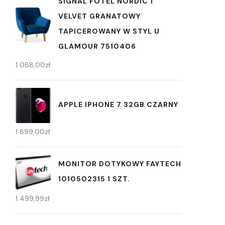
SIGNAL FOTEL NORDIC 1
VELVET GRANATOWY
TAPICEROWANY W STYL U
GLAMOUR 7510406
1 088,00
zł
APPLE IPHONE 7 32GB CZARNY
1 899,00
zł
MONITOR DOTYKOWY FAYTECH
1010502315 1 SZT.
1 499,99
zł