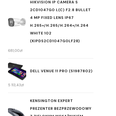
HIKVISION IP CAMERA S
2CD1047G0 L(C) F2.8 BULLET
4 MP FIXED LENS IP67
H.265+/H.265/H.264+/H.264
WHITE 102
(KIPDS2CD1047G0LF28)
681,00
zł
DELL VENUE 11 PRO (51987802)
5 113,43
zł
KENSINGTON EXPERT
PREZENTER BEZPRZEWODOWY