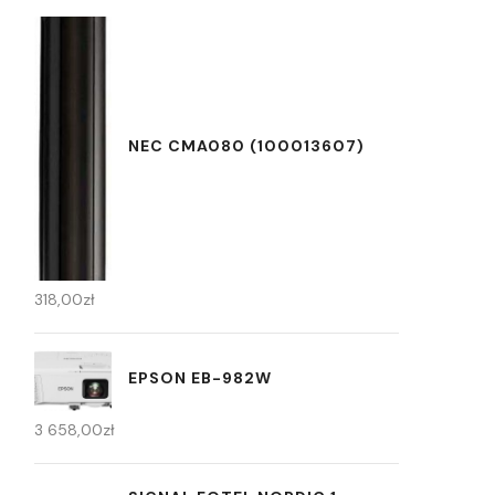
NEC CMA080 (100013607)
318,00
zł
EPSON EB-982W
3 658,00
zł