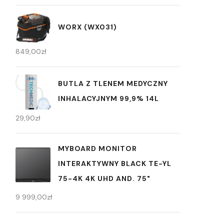
WORX (WX031)
849,00
zł
BUTLA Z TLENEM MEDYCZNY
INHALACYJNYM 99,9% 14L
29,90
zł
MYBOARD MONITOR
INTERAKTYWNY BLACK TE-YL
75-4K 4K UHD AND. 75"
9 999,00
zł