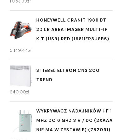
1 053,99
zł
HONEYWELL GRANIT 1981I BT
2D LR AREA IMAGER MULTI-IF
KIT (USB) RED (1981IFR3USB5)
5 149,44
zł
STIEBEL ELTRON CNS 200
TREND
640,00
zł
WYKRYWACZ NADAJNIKÓW HF 1
MHZ DO 6 GHZ 3 V / DC (2XAAA
NIE MA W ZESTAWIE) (752091)