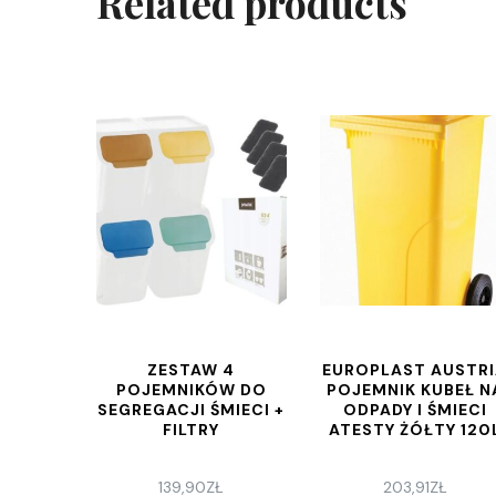
Related products
ZESTAW 4
EUROPLAST AUSTR
POJEMNIKÓW DO
POJEMNIK KUBEŁ N
SEGREGACJI ŚMIECI +
ODPADY I ŚMIECI
FILTRY
ATESTY ŻÓŁTY 120
139,90
ZŁ
203,91
ZŁ