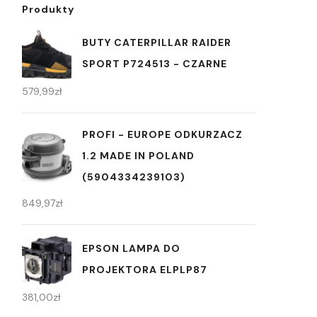
Produkty
BUTY CATERPILLAR RAIDER
SPORT P724513 - CZARNE
579,99
zł
PROFI - EUROPE ODKURZACZ
1.2 MADE IN POLAND
(5904334239103)
849,97
zł
EPSON LAMPA DO
PROJEKTORA ELPLP87
381,00
zł