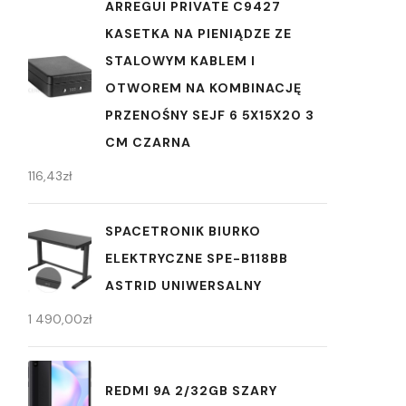
ARREGUI PRIVATE C9427
KASETKA NA PIENIĄDZE ZE
STALOWYM KABLEM I
OTWOREM NA KOMBINACJĘ
PRZENOŚNY SEJF 6 5X15X20 3
CM CZARNA
116,43
zł
SPACETRONIK BIURKO
ELEKTRYCZNE SPE-B118BB
ASTRID UNIWERSALNY
1 490,00
zł
REDMI 9A 2/32GB SZARY