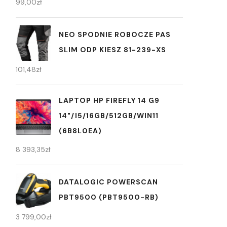
99,00
zł
NEO SPODNIE ROBOCZE PAS
SLIM ODP KIESZ 81-239-XS
101,48
zł
LAPTOP HP FIREFLY 14 G9
14"/I5/16GB/512GB/WIN11
(6B8L0EA)
8 393,35
zł
DATALOGIC POWERSCAN
PBT9500 (PBT9500-RB)
3 799,00
zł