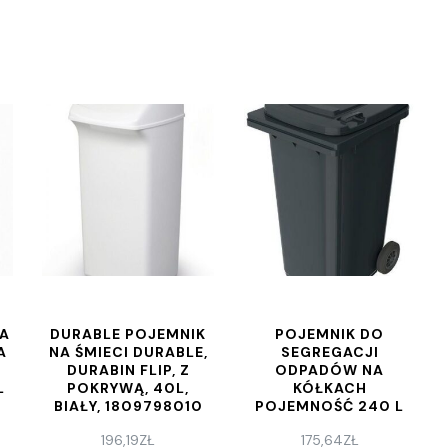
IA
DURABLE POJEMNIK
POJEMNIK DO
A
NA ŚMIECI DURABLE,
SEGREGACJI
DURABIN FLIP, Z
ODPADÓW NA
L
POKRYWĄ, 40L,
KÓŁKACH
BIAŁY, 1809798010
POJEMNOŚĆ 240 L
(KOLOR ANTRACYT)
196,19
ZŁ
175,64
ZŁ