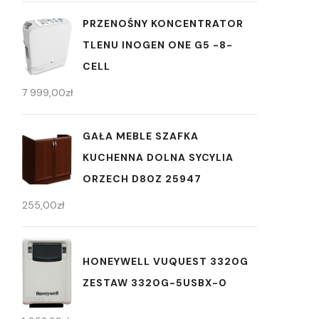
PRZENOŚNY KONCENTRATOR
TLENU INOGEN ONE G5 -8-
CELL
7 999,00
zł
GAŁA MEBLE SZAFKA
KUCHENNA DOLNA SYCYLIA
ORZECH D80Z 25947
255,00
zł
HONEYWELL VUQUEST 3320G
ZESTAW 3320G-5USBX-0