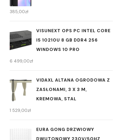
385,00
zł
VISUNEXT OPS PC INTEL CORE
I5 10210U 8 GB DDR4 256
WINDOWS 10 PRO
6 499,00
zł
VIDAXL ALTANA OGRODOWA Z
ZASŁONAMI, 3 X 3 M,
KREMOWA, STAL
1 529,00
zł
EURA GONG DRZWIOWY
DWUTONOWY 230V/50HZ