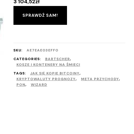
3 104,52
zł
SPRAWDŹ SAM!
SKU:
AE7EAE03EFF0
CATEGORIES:
BARTSCHER
,
KOSZE I KONTENERY NA ŚMIECI
TAGS:
JAK SIĘ KOPIE BITCOINY
,
KRYPTOWALUTY PROGNOZY
,
META PRZYCHODY
,
PON
,
WIZARD