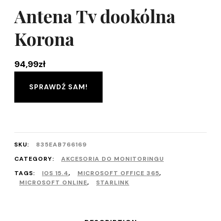
Antena Tv dookólna
Korona
94,99
zł
SPRAWDŹ SAM!
SKU:
835EAB766169
CATEGORY:
AKCESORIA DO MONITORINGU
TAGS:
IOS 15.4
,
MICROSOFT OFFICE 365
,
MICROSOFT ONLINE
,
STARLINK