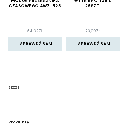
MODUŁ PRZEKAŹNIKA
WTYK BNC RG6 U
CZASOWEGO AWZ-525
25SZT.
54,02
ZŁ
23,99
ZŁ
SPRAWDŹ SAM!
SPRAWDŹ SAM!
zzzzz
Produkty