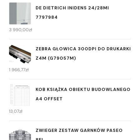
DE DIETRICH INIDENS 24/28MI
7797984
3 990,00
zł
ZEBRA GŁOWICA 300DPI DO DRUKARKI
Z4M (G79057M)
1 966,77
zł
KOB KSIĄŻKA OBIEKTU BUDOWLANEGO
A4 OFFSET
13,07
zł
ZWIEGER ZESTAW GARNKÓW PASEO
8EL.