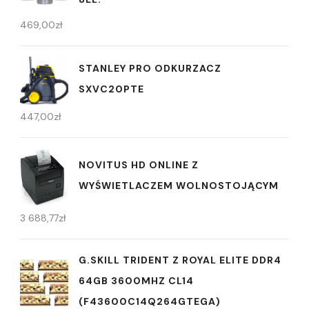
469,00
zł
STANLEY PRO ODKURZACZ
SXVC20PTE
447,00
zł
NOVITUS HD ONLINE Z
WYŚWIETLACZEM WOLNOSTOJĄCYM
3 688,77
zł
G.SKILL TRIDENT Z ROYAL ELITE DDR4
64GB 3600MHZ CL14
(F43600C14Q264GTEGA)