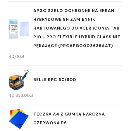
APGO SZKŁO OCHRONNE NA EKRAN
HYBRYDOWE 9H ZAMIENNIK
HARTOWANEGO DO ACER ICONIA TAB
P10 - PRO FLEXIBLE HYBRID GLASS NIE
PĘKAJĄCE (PROAPGO008636AAT)
40,00
zł
BELLE RPC 60/80D
40 836,00
zł
TECZKA A4 Z GUMKĄ NAROŻNĄ
CZERWONA P6