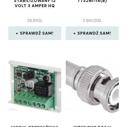
STABILIZOWANY 12
7732NI-I4(B)
VOLT 3 AMPER HQ
26,99
ZŁ
2 661,01
ZŁ
SPRAWDŹ SAM!
SPRAWDŹ SAM!