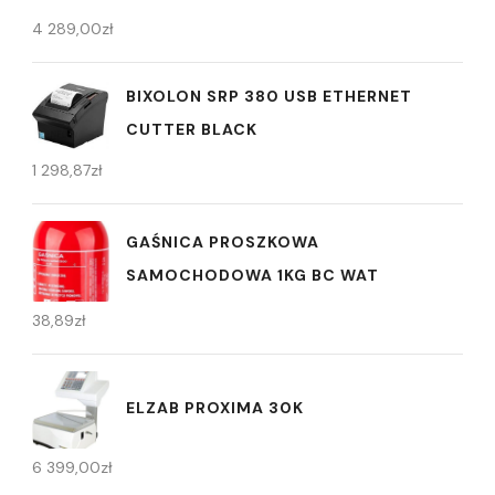
4 289,00
zł
BIXOLON SRP 380 USB ETHERNET
CUTTER BLACK
1 298,87
zł
GAŚNICA PROSZKOWA
SAMOCHODOWA 1KG BC WAT
38,89
zł
ELZAB PROXIMA 30K
6 399,00
zł