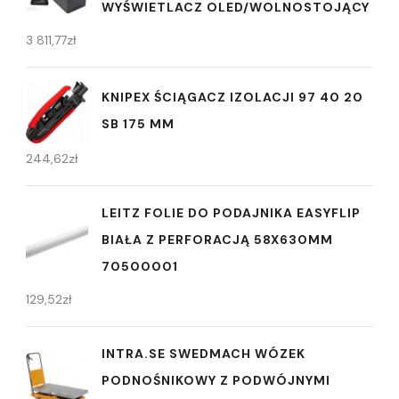
WYŚWIETLACZ OLED/WOLNOSTOJĄCY
3 811,77
zł
KNIPEX ŚCIĄGACZ IZOLACJI 97 40 20
SB 175 MM
244,62
zł
LEITZ FOLIE DO PODAJNIKA EASYFLIP
BIAŁA Z PERFORACJĄ 58X630MM
70500001
129,52
zł
INTRA.SE SWEDMACH WÓZEK
PODNOŚNIKOWY Z PODWÓJNYMI