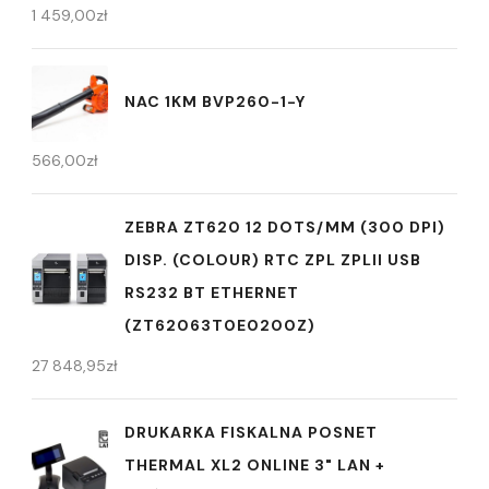
1 459,00
zł
NAC 1KM BVP260-1-Y
566,00
zł
ZEBRA ZT620 12 DOTS/MM (300 DPI)
DISP. (COLOUR) RTC ZPL ZPLII USB
RS232 BT ETHERNET
(ZT62063T0E0200Z)
27 848,95
zł
DRUKARKA FISKALNA POSNET
THERMAL XL2 ONLINE 3" LAN +