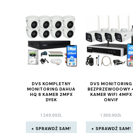
DVS KOMPLETNY
DVS MONITORING
MONITORING DAHUA
BEZPRZEWODOWY 
HQ 8 KAMER 2MPX
KAMER WIFI 4MPX
DYSK
ONVIF
1 249,99
ZŁ
1 369,99
ZŁ
SPRAWDŹ SAM!
SPRAWDŹ SAM!