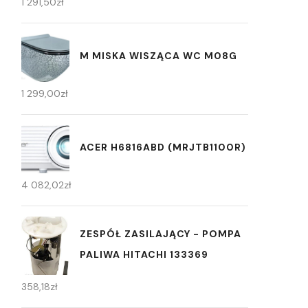
1 291,50
zł
M MISKA WISZĄCA WC M08G
1 299,00
zł
ACER H6816ABD (MRJTB1100R)
4 082,02
zł
ZESPÓŁ ZASILAJĄCY - POMPA
PALIWA HITACHI 133369
358,18
zł