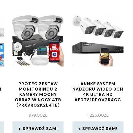
PROTEC ZESTAW
ANNKE SYSTEM
4
MONITORINGU 2
NADZORU WIDEO 8CH
KAMERY MOCNY
4K ULTRA HD
OBRAZ W NOCY 4TB
AEDT81DP0V2R4CC
(PRXVR02K2L4TB)
979,00
ZŁ
1 225,00
ZŁ
SPRAWDŹ SAM!
SPRAWDŹ SAM!