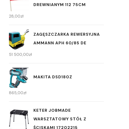
DREWNIANYM 112 75CM
28,00
zł
ZAGĘSZCZARKA REWERSYJNA
AMMANN APH 60/85 DE
51 500,00
zł
MAKITA DSD180Z
865,00
zł
KETER JOBMADE
WARSZTATOWY STÓŁ Z
ŚCISKAMI 17202215