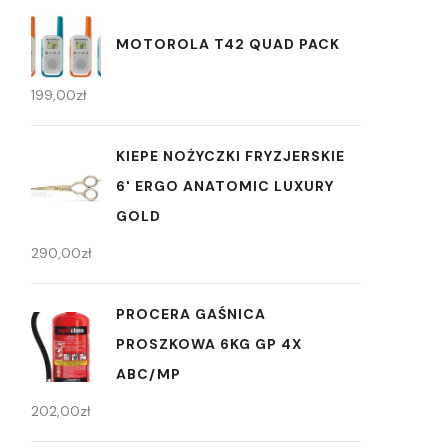
MOTOROLA T42 QUAD PACK
199,00
zł
KIEPE NOŻYCZKI FRYZJERSKIE
6' ERGO ANATOMIC LUXURY
GOLD
290,00
zł
PROCERA GAŚNICA
PROSZKOWA 6KG GP 4X
ABC/MP
202,00
zł