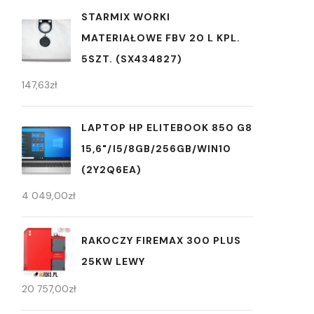
STARMIX WORKI
MATERIAŁOWE FBV 20 L KPL.
5SZT. (SX434827)
147,63
zł
LAPTOP HP ELITEBOOK 850 G8
15,6"/I5/8GB/256GB/WIN10
(2Y2Q6EA)
4 049,00
zł
RAKOCZY FIREMAX 300 PLUS
25KW LEWY
20 757,00
zł