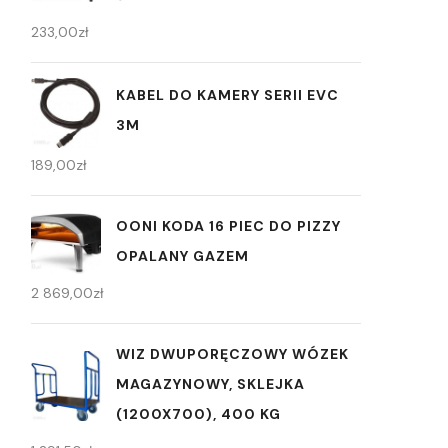
233,00
zł
KABEL DO KAMERY SERII EVC
3M
189,00
zł
OONI KODA 16 PIEC DO PIZZY
OPALANY GAZEM
2 869,00
zł
WIZ DWUPORĘCZOWY WÓZEK
MAGAZYNOWY, SKLEJKA
(1200X700), 400 KG