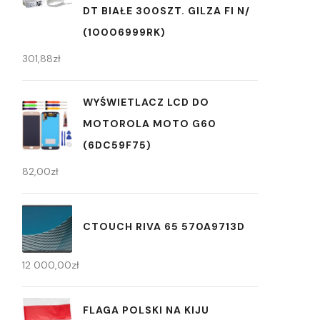
DT BIAŁE 300SZT. GILZA FI N/
(10006999RK)
301,88
zł
WYŚWIETLACZ LCD DO
MOTOROLA MOTO G60
(6DC59F75)
82,00
zł
CTOUCH RIVA 65 570A9713D
12 000,00
zł
FLAGA POLSKI NA KIJU