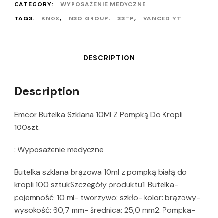
CATEGORY:
WYPOSAŻENIE MEDYCZNE
TAGS:
KNOX
,
NSO GROUP
,
SSTP
,
VANCED YT
DESCRIPTION
Description
Emcor Butelka Szklana 10Ml Z Pompką Do Kropli
100szt.
: Wyposażenie medyczne
Butelka szklana brązowa 10ml z pompką białą do
kropli 100 sztukSzczegóły produktu1. Butelka-
pojemność: 10 ml- tworzywo: szkło- kolor: brązowy-
wysokość: 60,7 mm- średnica: 25,0 mm2. Pompka-