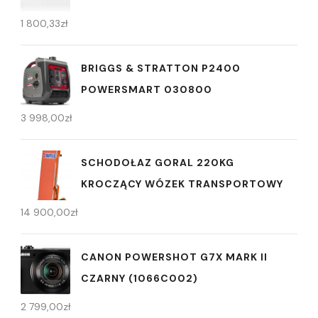
1 800,33
zł
BRIGGS & STRATTON P2400
POWERSMART 030800
3 998,00
zł
SCHODOŁAZ GORAL 220KG
KROCZĄCY WÓZEK TRANSPORTOWY
14 900,00
zł
CANON POWERSHOT G7X MARK II
CZARNY (1066C002)
2 799,00
zł