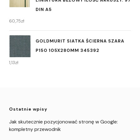
LINIATURA BEŻOWY ILOŚĆ ARKUSZY: 97
DIN A5
60,75
zł
GOLDMURIT SIATKA ŚCIERNA SZARA
P150 105X280MM 345392
1,13
zł
Ostatnie wpisy
Jak skutecznie pozycjonować stronę w Google:
kompletny przewodnik