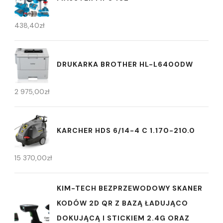
438,40
zł
DRUKARKA BROTHER HL-L6400DW
2 975,00
zł
KARCHER HDS 6/14-4 C 1.170-210.0
15 370,00
zł
KIM-TECH BEZPRZEWODOWY SKANER
KODÓW 2D QR Z BAZĄ ŁADUJĄCO
DOKUJĄCĄ I STICKIEM 2.4G ORAZ