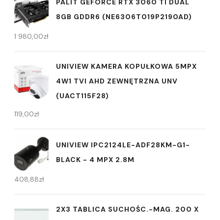
PALIT GEFORCE RTX 3060 TI DUAL
8GB GDDR6 (NE6306T019P2190AD)
1 980,00
zł
UNIVIEW KAMERA KOPUŁKOWA 5MPX
4W1 TVI AHD ZEWNĘTRZNA UNV
(UACT115F28)
119,00
zł
UNIVIEW IPC2124LE-ADF28KM-G1-
BLACK - 4 MPX 2.8M
408,88
zł
2X3 TABLICA SUCHOŚC.-MAG. 200 X