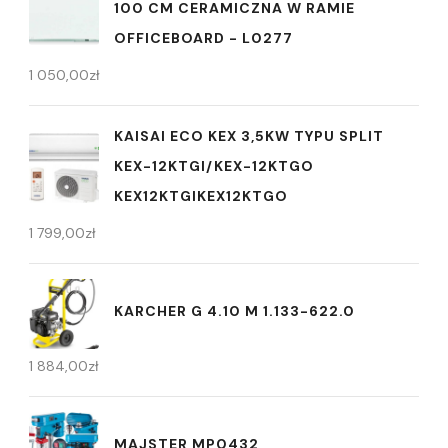
100 CM CERAMICZNA W RAMIE
OFFICEBOARD - L0277
1 050,00
zł
KAISAI ECO KEX 3,5KW TYPU SPLIT
KEX-12KTGI/KEX-12KTGO
KEX12KTGIKEX12KTGO
1 799,00
zł
KARCHER G 4.10 M 1.133-622.0
1 884,00
zł
MAJSTER MP0432