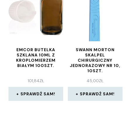
EMCOR BUTELKA
SWANN MORTON
SZKLANA 10ML Z
SKALPEL
KROPLOMIERZEM
CHIRURGICZNY
BIAŁYM 100SZT.
JEDNORAZOWY NR 10,
10SZT.
101,84
ZŁ
45,00
ZŁ
SPRAWDŹ SAM!
SPRAWDŹ SAM!