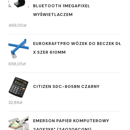
BLUETOOTH 1MEGAPIXEL
WYŚWIETLACZEM
469,00
zł
EUROKRAFTPRO WÓZEK DO BECZEK DŁ
X SZER 610MM
658,05
zł
CITIZEN SDC-805BN CZARNY
32,89
zł
EMERSON PAPIER KOMPUTEROWY
240X3X6" (240306C0N1)