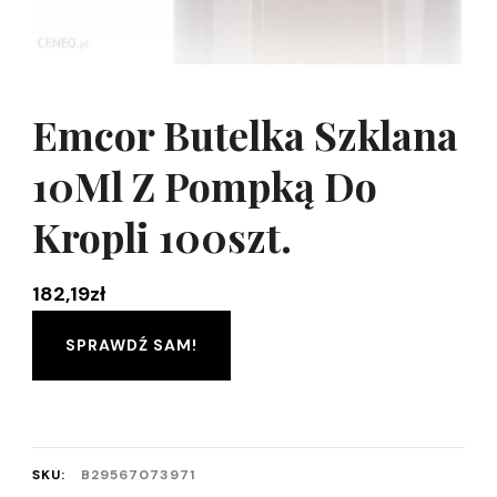
Emcor Butelka Szklana
10Ml Z Pompką Do
Kropli 100szt.
182,19
zł
SPRAWDŹ SAM!
SKU:
B29567073971