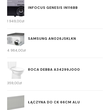
INFOCUS GENESIS IN116BB
1 949,00
zł
SAMSUNG AN026JSKLKN
4 984,00
zł
ROCA DEBBA A34299J000
359,00
zł
ŁĄCZYNA DO CK 66CM ALU