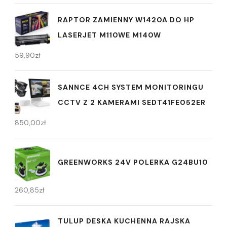
RAPTOR ZAMIENNY W1420A DO HP
LASERJET M110WE M140W
59,90
zł
SANNCE 4CH SYSTEM MONITORINGU
CCTV Z 2 KAMERAMI SEDT41FE052ER
850,00
zł
GREENWORKS 24V POLERKA G24BU10
260,85
zł
TULUP DESKA KUCHENNA RAJSKA