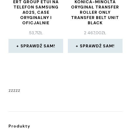
ERT GROUP ETUI NA
KONICA-MINOLTA
TELEFON SAMSUNG
ORYGINAŁ TRANSFER
A02S, CASE
ROLLER ONLY
ORYGINALNY I
TRANSFER BELT UNIT
OFICJALNIE
BLACK
LICENCJONOWANY
1000000603507
53,71
ZŁ
2 467,00
ZŁ
PRZEZ BABACO, WZÓR
(A2WUR70622)
FLOWERS 025,
OPTYMALNIE
SPRAWDŹ SAM!
SPRAWDŹ SAM!
DOPASOWANE PLECKI
zzzzz
Produkty