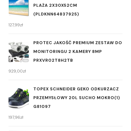
PLAŻA 2X30X52CM
(PLDKNN64837925)
127,99
zł
PROTEC JAKOŚĆ PREMIUM ZESTAW DO
MONITORINGU 2 KAMERY 8MP
PRXVR02T8H2TB
929,00
zł
TOPEX SCHNEIDER GEKO ODKURZACZ
PRZEMYSŁOWY 20L SUCHO MOKRO(1)
G81097
197,96
zł