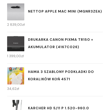
NETTOP APPLE MAC MINI (MGNR3ZEA)
2 839,00
zł
DRUKARKA CANON PIXMA TR150 +
AKUMULATOR (4167C026)
1 399,00
zł
HAMA 3 SZABLONY PODKŁADKI DO
KORALIKÓW KOŃ 4571
34,62
zł
KARCHER HD 5/11 P 1.520-960.0