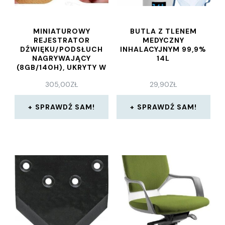
MINIATUROWY
BUTLA Z TLENEM
REJESTRATOR
MEDYCZNY
DŹWIĘKU/PODSŁUCH
INHALACYJNYM 99,9%
NAGRYWAJĄCY
14L
(8GB/140H), UKRYTY W
OPASCE NA
305,00
ZŁ
29,90
ZŁ
NADGARSTEK.
SPRAWDŹ SAM!
SPRAWDŹ SAM!