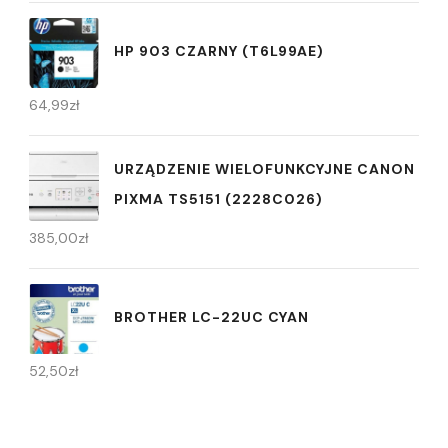
HP 903 CZARNY (T6L99AE)
64,99
zł
URZĄDZENIE WIELOFUNKCYJNE CANON
PIXMA TS5151 (2228C026)
385,00
zł
BROTHER LC-22UC CYAN
52,50
zł