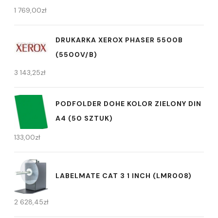
1 769,00
zł
DRUKARKA XEROX PHASER 5500B
(5500V/B)
3 143,25
zł
PODFOLDER DOHE KOLOR ZIELONY DIN
A4 (50 SZTUK)
133,00
zł
LABELMATE CAT 3 1 INCH (LMR008)
2 628,45
zł