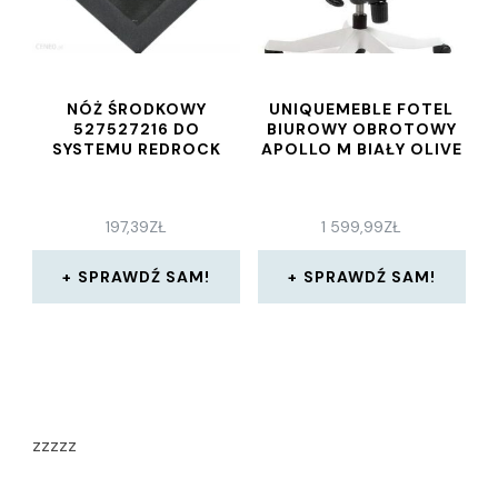
NÓŻ ŚRODKOWY
UNIQUEMEBLE FOTEL
527527216 DO
BIUROWY OBROTOWY
SYSTEMU REDROCK
APOLLO M BIAŁY OLIVE
197,39
ZŁ
1 599,99
ZŁ
SPRAWDŹ SAM!
SPRAWDŹ SAM!
zzzzz