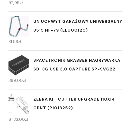
52,99
zł
UN UCHWYT GARAŻOWY UNIWERSALNY
8515 HF-79 (ELU00120)
31,56
zł
SPACETRONIK GRABBER NAGRYWARKA
SDI 3G USB 3.0 CAPTURE SP-SVG22
399,00
zł
ZEBRA KIT CUTTER UPGRADE 110XI4
CPNT (P1018252)
6 133,00
zł