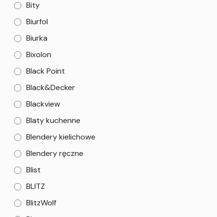
Bity
Biurfol
Biurka
Bixolon
Black Point
Black&Decker
Blackview
Blaty kuchenne
Blendery kielichowe
Blendery ręczne
Blist
BLITZ
BlitzWolf