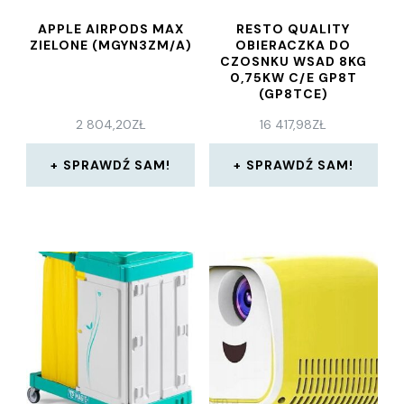
APPLE AIRPODS MAX
RESTO QUALITY
ZIELONE (MGYN3ZM/A)
OBIERACZKA DO
CZOSNKU WSAD 8KG
0,75KW C/E GP8T
(GP8TCE)
2 804,20
ZŁ
16 417,98
ZŁ
SPRAWDŹ SAM!
SPRAWDŹ SAM!