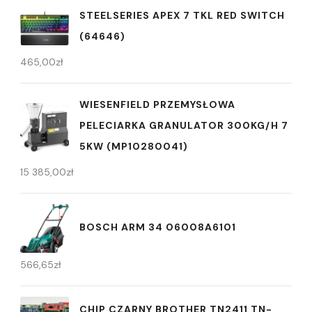
STEELSERIES APEX 7 TKL RED SWITCH
(64646)
465,00
zł
WIESENFIELD PRZEMYSŁOWA
PELECIARKA GRANULATOR 300KG/H 7
5KW (MP10280041)
15 385,00
zł
BOSCH ARM 34 06008A6101
566,65
zł
CHIP CZARNY BROTHER TN2411 TN-