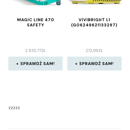
MAGIC LINE 470
VIVIBRIGHT L1
SAFETY
(G06249621133297)
2 835,77
ZŁ
272,99
ZŁ
SPRAWDŹ SAM!
SPRAWDŹ SAM!
zzzzz