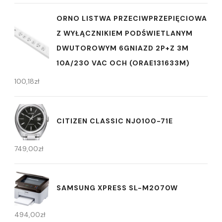
ORNO LISTWA PRZECIWPRZEPIĘCIOWA
Z WYŁĄCZNIKIEM PODŚWIETLANYM
DWUTOROWYM 6GNIAZD 2P+Z 3M
10A/230 VAC OCH (ORAE131633M)
100,18
zł
CITIZEN CLASSIC NJ0100-71E
749,00
zł
SAMSUNG XPRESS SL-M2070W
494,00
zł