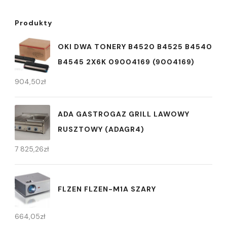
Produkty
OKI DWA TONERY B4520 B4525 B4540
B4545 2X6K 09004169 (9004169)
904,50
zł
ADA GASTROGAZ GRILL LAWOWY
RUSZTOWY (ADAGR4)
7 825,26
zł
FLZEN FLZEN-M1A SZARY
664,05
zł