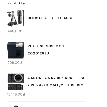
Produkty
BENRO IFOTO FIF19AIB0
449,00
zł
REXEL SECURE MC3
2020128EU
509,00
zł
CANON EOS R7 BEZ ADAPTERA
+ RF 24-70 MM F/2.8 L IS USM
18 148,00
zł