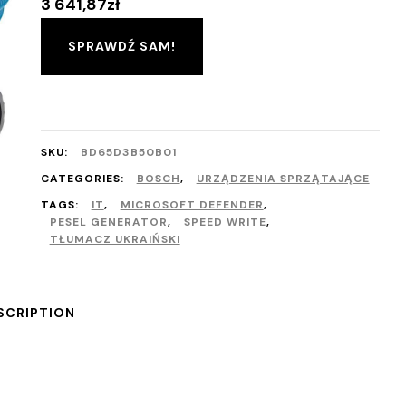
3 641,87
zł
SPRAWDŹ SAM!
SKU:
BD65D3B50B01
CATEGORIES:
BOSCH
,
URZĄDZENIA SPRZĄTAJĄCE
TAGS:
IT
,
MICROSOFT DEFENDER
,
PESEL GENERATOR
,
SPEED WRITE
,
TŁUMACZ UKRAIŃSKI
SCRIPTION