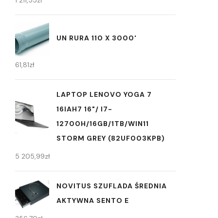
UN RURA 110 X 3000'
61,81
zł
LAPTOP LENOVO YOGA 7
16IAH7 16"/ I7-
12700H/16GB/1TB/WIN11
STORM GREY (82UF003KPB)
5 205,99
zł
NOVITUS SZUFLADA ŚREDNIA
AKTYWNA SENTO E