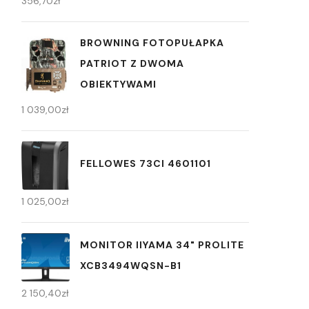
356,70
zł
BROWNING FOTOPUŁAPKA
PATRIOT Z DWOMA
OBIEKTYWAMI
1 039,00
zł
FELLOWES 73CI 4601101
1 025,00
zł
MONITOR IIYAMA 34" PROLITE
XCB3494WQSN-B1
2 150,40
zł