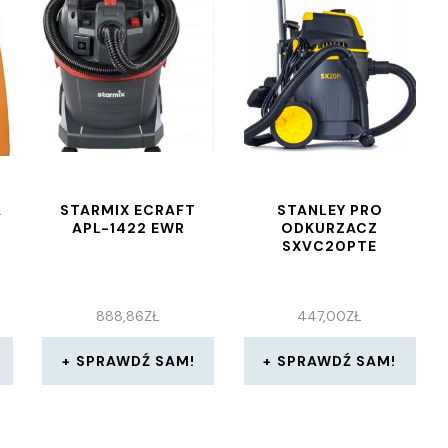
A
STARMIX ECRAFT
STANLEY PRO
APL-1422 EWR
ODKURZACZ
SXVC20PTE
888,86
ZŁ
447,00
ZŁ
SPRAWDŹ SAM!
SPRAWDŹ SAM!