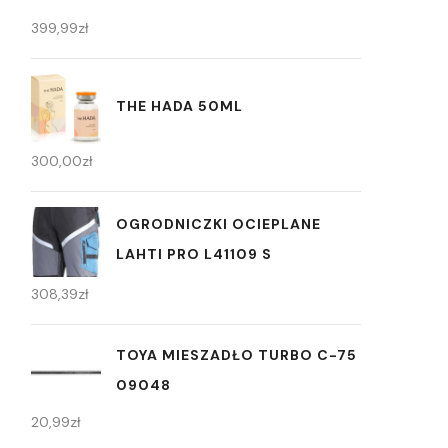
399,99
zł
THE HADA 50ML
300,00
zł
OGRODNICZKI OCIEPLANE
LAHTI PRO L41109 S
308,39
zł
TOYA MIESZADŁO TURBO C-75
09048
20,99
zł