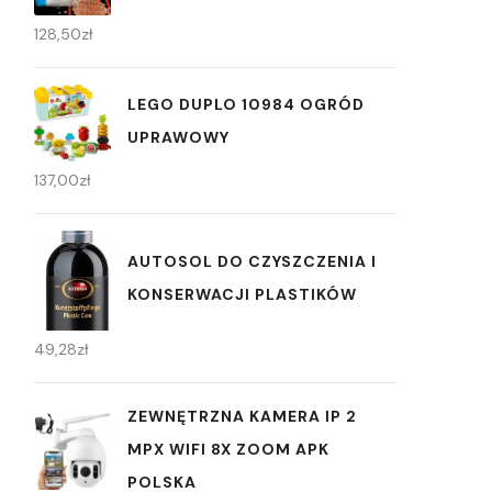
128,50
zł
LEGO DUPLO 10984 OGRÓD
UPRAWOWY
137,00
zł
AUTOSOL DO CZYSZCZENIA I
KONSERWACJI PLASTIKÓW
49,28
zł
ZEWNĘTRZNA KAMERA IP 2
MPX WIFI 8X ZOOM APK
POLSKA