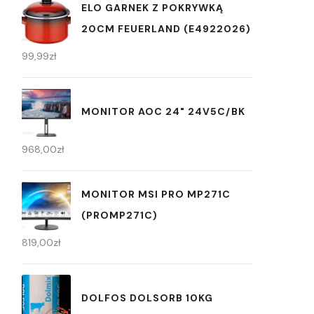
ELO GARNEK Z POKRYWKĄ
20CM FEUERLAND (E4922026)
99,99
zł
MONITOR AOC 24" 24V5C/BK
968,00
zł
MONITOR MSI PRO MP271C
(PROMP271C)
819,00
zł
DOLFOS DOLSORB 10KG