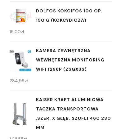
DOLFOS KOKCIFOS 100 OP.
150 G (KOKCYDIOZA)
15,00
zł
KAMERA ZEWNĘTRZNA
WEWNĘTRZNA MONITORING
WIFI 1296P (ZSGX3S)
284,99
zł
KAISER KRAFT ALUMINIOWA
TACZKA TRANSPORTOWA
,SZER. X GŁĘB. SZUFLI 460 230
MM
1 211,55
zł