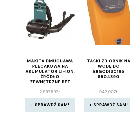
MAKITA DMUCHAWA
TASKI ZBIORNIK N
PLECAKOWA NA
WODĘ DO
AKUMULATOR LI-ION,
ERGODISC165
ŹRÓDŁO
8504390
ZEWNĘTRZNE BEZ
AKUMULATORA Z
2 597,99
ZŁ
942,00
ZŁ
(UB002CZ02)
SPRAWDŹ SAM!
SPRAWDŹ SAM!