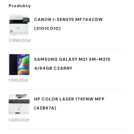
Produkty
CANON I-SENSYS MF744CDW
(3101C010)
3 899,00
zł
SAMSUNG GALAXY M21 SM-M215
4/64GB CZARNY
1 199,00
zł
HP COLOR LASER 179FNW MFP
(4ZB97A)
1 639,00
zł