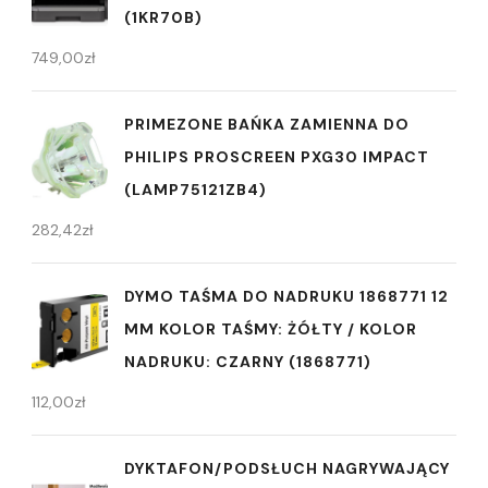
(1KR70B)
749,00
zł
PRIMEZONE BAŃKA ZAMIENNA DO
PHILIPS PROSCREEN PXG30 IMPACT
(LAMP75121ZB4)
282,42
zł
DYMO TAŚMA DO NADRUKU 1868771 12
MM KOLOR TAŚMY: ŻÓŁTY / KOLOR
NADRUKU: CZARNY (1868771)
112,00
zł
DYKTAFON/PODSŁUCH NAGRYWAJĄCY