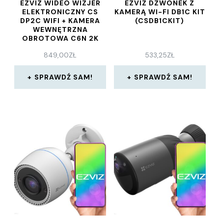
EZVIZ WIDEO WIZJER
EZVIZ DZWONEK Z
ELEKTRONICZNY CS
KAMERĄ WI-FI DB1C KIT
DP2C WIFI + KAMERA
(CSDB1CKIT)
WEWNĘTRZNA
OBROTOWA C6N 2K
4MP
849,00
ZŁ
533,25
ZŁ
SPRAWDŹ SAM!
SPRAWDŹ SAM!