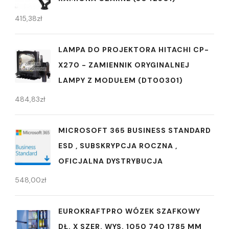
415,38
zł
LAMPA DO PROJEKTORA HITACHI CP-
X270 - ZAMIENNIK ORYGINALNEJ
LAMPY Z MODUŁEM (DT00301)
484,83
zł
MICROSOFT 365 BUSINESS STANDARD
ESD , SUBSKRYPCJA ROCZNA ,
OFICJALNA DYSTRYBUCJA
548,00
zł
EUROKRAFTPRO WÓZEK SZAFKOWY
DŁ. X SZER. WYS. 1050 740 1785 MM