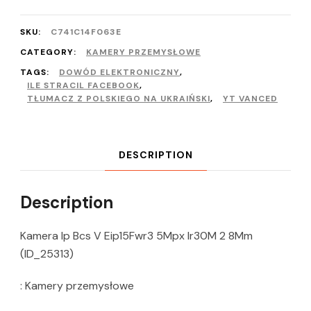
SKU:
C741C14F063E
CATEGORY:
KAMERY PRZEMYSŁOWE
TAGS:
DOWÓD ELEKTRONICZNY
,
ILE STRACIL FACEBOOK
,
TŁUMACZ Z POLSKIEGO NA UKRAIŃSKI
,
YT VANCED
DESCRIPTION
Description
Kamera Ip Bcs V Eip15Fwr3 5Mpx Ir30M 2 8Mm
(ID_25313)
: Kamery przemysłowe