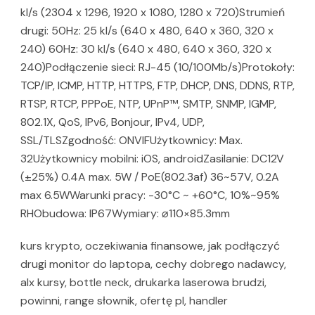
kl/s (2304 x 1296, 1920 x 1080, 1280 x 720)Strumień
drugi: 50Hz: 25 kl/s (640 x 480, 640 x 360, 320 x
240) 60Hz: 30 kl/s (640 x 480, 640 x 360, 320 x
240)Podłączenie sieci: RJ-45 (10/100Mb/s)Protokoły:
TCP/IP, ICMP, HTTP, HTTPS, FTP, DHCP, DNS, DDNS, RTP,
RTSP, RTCP, PPPoE, NTP, UPnP™, SMTP, SNMP, IGMP,
802.1X, QoS, IPv6, Bonjour, IPv4, UDP,
SSL/TLSZgodność: ONVIFUżytkownicy: Max.
32Użytkownicy mobilni: iOS, androidZasilanie: DC12V
(±25%) 0.4A max. 5W / PoE(802.3af) 36~57V, 0.2A
max 6.5WWarunki pracy: -30°C ~ +60°C, 10%~95%
RHObudowa: IP67Wymiary: ⌀110×85.3mm
kurs krypto, oczekiwania finansowe, jak podłączyć
drugi monitor do laptopa, cechy dobrego nadawcy,
alx kursy, bottle neck, drukarka laserowa brudzi,
powinni, range słownik, ofertę pl, handler