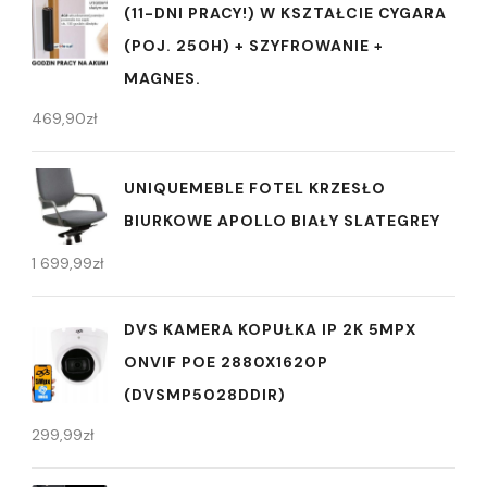
(11-DNI PRACY!) W KSZTAŁCIE CYGARA
(POJ. 250H) + SZYFROWANIE +
MAGNES.
469,90
zł
UNIQUEMEBLE FOTEL KRZESŁO
BIURKOWE APOLLO BIAŁY SLATEGREY
1 699,99
zł
DVS KAMERA KOPUŁKA IP 2K 5MPX
ONVIF POE 2880X1620P
(DVSMP5028DDIR)
299,99
zł