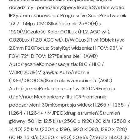
doradzimy i pomożemySpecyfikacja:System wideo:
IPSystem skanowania: Progressive ScanPrzetwornik:
1/2.7″ 5Mpx CMOSIlość pikseli: 2560(H) x
1920(V)Czułość: Kolor:0.01Lux (F1.2, AGC wł.),
0.028Lux (F2.0 AGC wł.), B/W:0Lux(IR wł.)Obiektyw:
2.8mm F2.0Focus: StałyKąt widzenia: H FOV: 98°, V
FOV: 72°, D FOV: 127°Balans bieli: (AWB)
Auto/ręcznieKompensacja tła: BLC / HLC /
WDR(120dB)Migawka: Auto/ręcznie
(1/3~1/100000s)Kontrola wzmocnienia: (AGC)
Auto/ręcznieRedukcja szumów: 3D DNRFunkcja
dzień/noc: Mechaniczny filtr ICRPromiennik
podczerwieni: 30mKompresja wideo: H.265 / H.265+ /
H.264 / H.264+ / MJPEG(drugi strumień)Strumień
główny: 50 Hz: 12.5 kl/s (2560 x 1920) 20 kl/s (2560 x
1440) 25 kl/s (2304 x 1296, 1920 x1080, 1280 x 720)
60 Hz: 15 kl/s (2560 x 1920) 20 kl/s (2560 x 1440) 30