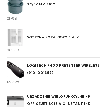
32/40MM 5510
21,78
zł
WITRYNA KORA KRW2 BIAŁY
909,00
zł
LOGITECH R400 PRESENTER WIRELESS
(910-001357)
122,32
zł
URZĄDZENIE WIELOFUNKCYJNE HP
OFFICEJET 8013 AIO INSTANT INK