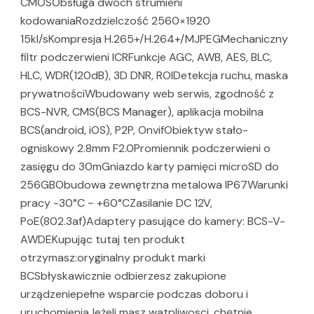
CMOSObsługa dwóch strumieni
kodowaniaRozdzielczość 2560×1920
15kl/sKompresja H.265+/H.264+/MJPEGMechaniczny
filtr podczerwieni ICRFunkcje AGC, AWB, AES, BLC,
HLC, WDR(120dB), 3D DNR, ROIDetekcja ruchu, maska
prywatnościWbudowany web serwis, zgodność z
BCS-NVR, CMS(BCS Manager), aplikacja mobilna
BCS(android, iOS), P2P, OnvifObiektyw stało-
ogniskowy 2.8mm F2.0Promiennik podczerwieni o
zasięgu do 30mGniazdo karty pamięci microSD do
256GBObudowa zewnętrzna metalowa IP67Warunki
pracy -30°C ~ +60°CZasilanie DC 12V,
PoE(802.3af)Adaptery pasujące do kamery: BCS-V-
AWDEKupując tutaj ten produkt
otrzymasz:oryginalny produkt marki
BCSbłyskawicznie odbierzesz zakupione
urządzeniepełne wsparcie podczas doboru i
uruchomieniaJeżeli masz watpliwosci, chętnie