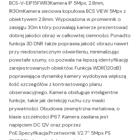
BCS-V-EIP15FWR3Kamera IP 5Mpx, 2.8mm,
IR30mKamera sieciowa kopułowa BCS VIEW 5Mpx z
obiektywem 2.8mm. Wyposażona w promiennik o
zasięgu 30m który pozwalają kamerze prezentować
dobrej jakości obraz w całkowitej ciemności. Ponadto
funkcja 3D DNR także poprawia jakość obrazu nawet
przy niedostatecznym oświetleniu, minimalizując
powstałe szumy, co pozwala na lepszą identyfikację
zarejestrowanych obiektów. Funkcja WDR(120dB)
poprawiająca dynamikę kamery wydobywa większą
ilość szczegółów z kontrastowego planu
obserwacyjnego. Kamera obsługuje inteligentne
funkcje, takie jak detekcję ruchu czy maski
prywatności. Obudowa zewnętrzna metalowa, o
klasie szczelności IP67. Kamera zasilana jest
napięciem DC 12V oraz poprzez
PoE.Specyfikacja:Przetwornik 1/2.7″ 5Mpx PS