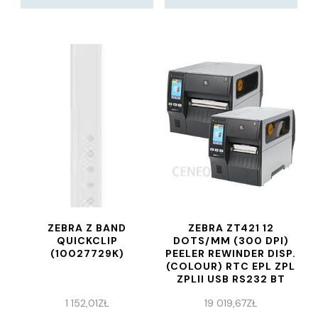
ZEBRA Z BAND
ZEBRA ZT421 12
QUICKCLIP
DOTS/MM (300 DPI)
(10027729K)
PEELER REWINDER DISP.
(COLOUR) RTC EPL ZPL
ZPLII USB RS232 BT
ETHERNET
1 152,01
ZŁ
19 019,67
ZŁ
(ZT42163T4E0000Z)