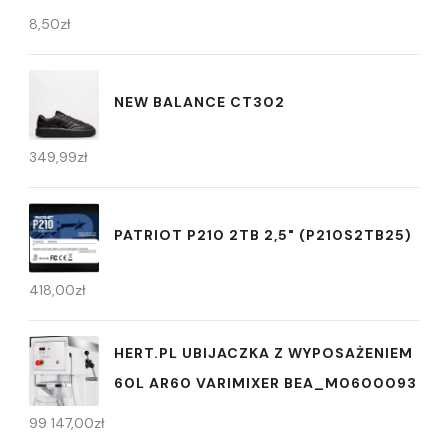
8,50
zł
NEW BALANCE CT302
349,99
zł
PATRIOT P210 2TB 2,5" (P210S2TB25)
418,00
zł
HERT.PL UBIJACZKA Z WYPOSAŻENIEM
60L AR60 VARIMIXER BEA_M0600093
99 147,00
zł