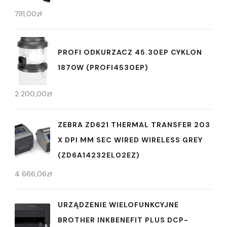
791,00
zł
PROFI ODKURZACZ 45.30EP CYKLON
1870W (PROFI4530EP)
2 200,00
zł
ZEBRA ZD621 THERMAL TRANSFER 203
X DPI MM SEC WIRED WIRELESS GREY
(ZD6A14232EL02EZ)
4 666,06
zł
URZĄDZENIE WIELOFUNKCYJNE
BROTHER INKBENEFIT PLUS DCP-