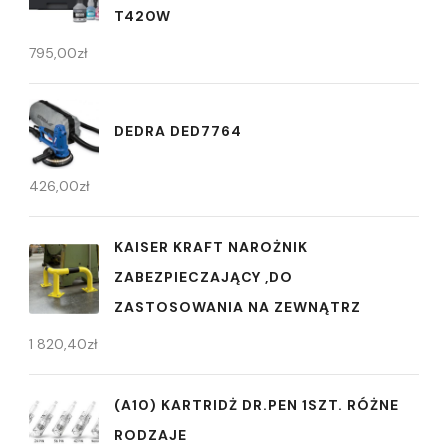
T420W
795,00
zł
DEDRA DED7764
426,00
zł
KAISER KRAFT NAROŻNIK
ZABEZPIECZAJĄCY ,DO
ZASTOSOWANIA NA ZEWNĄTRZ
1 820,40
zł
(A10) KARTRIDŻ DR.PEN 1SZT. RÓŻNE
RODZAJE