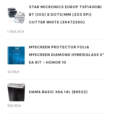
STAR MICRONICS EUROP TSP143IIIBI
BT (IOS) 8 DOTS/MM (203 DPI)
CUTTER WHITE (39472290)
1 584,97
zł
MYSCREEN PROTECTOR FOLIA
MYSCREEN DIAMOND HYBRIDGLASS 5"
EA KIT - HONOR 10
41,99
zł
HAMA BASIC X6A 14L (86522)
169,99
zł