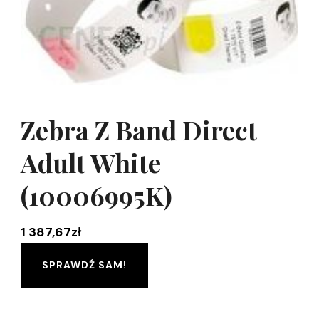
Zebra Z Band Direct
Adult White
(10006995K)
1 387,67
zł
SPRAWDŹ SAM!