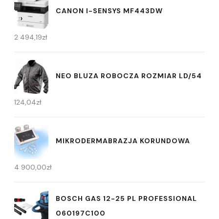
CANON I-SENSYS MF443DW
2 494,19
zł
NEO BLUZA ROBOCZA ROZMIAR LD/54
124,04
zł
MIKRODERMABRAZJA KORUNDOWA
4 900,00
zł
BOSCH GAS 12-25 PL PROFESSIONAL
060197C100