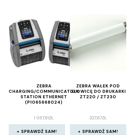
ZEBRA
ZEBRA WAŁEK POD
CHARGING/COMMUNICATION
GŁOWICĘ DO DRUKARKI
STATION ETHERNET
ZT220 / ZT230
(P1065668024)
1 057,81
ZŁ
327,67
ZŁ
SPRAWDŹ SAM!
SPRAWDŹ SAM!