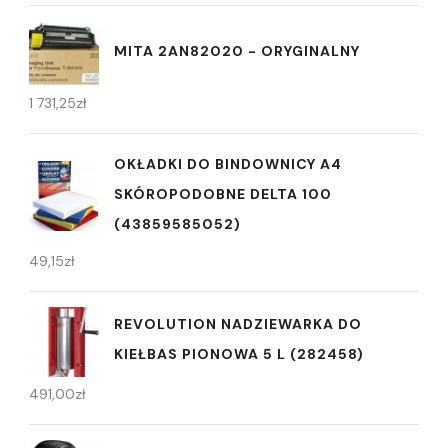
MITA 2AN82020 - ORYGINALNY
1 731,25
zł
OKŁADKI DO BINDOWNICY A4
SKÓROPODOBNE DELTA 100
(43859585052)
49,15
zł
REVOLUTION NADZIEWARKA DO
KIEŁBAS PIONOWA 5 L (282458)
491,00
zł