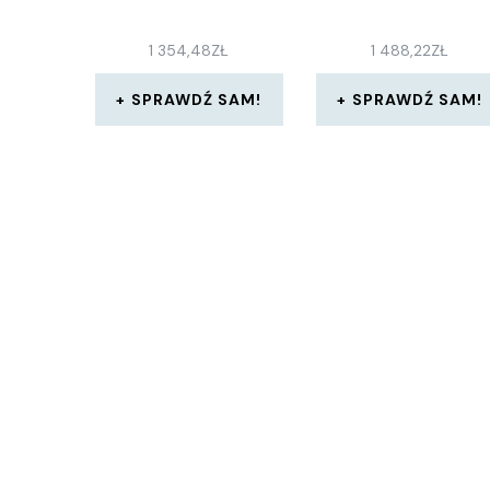
1 354,48
ZŁ
1 488,22
ZŁ
SPRAWDŹ SAM!
SPRAWDŹ SAM!