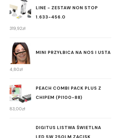
LINE - ZESTAW NON STOP
1.633-456.0
319,92
zł
MINI PRZYŁBICA NA NOS I USTA
4,80
zł
PEACH COMBI PACK PLUS Z
CHIPEM (PI100-88)
83,00
zł
DIGITUS LISTWA ŚWIETLNA
LED 5W 250LM ZACISK