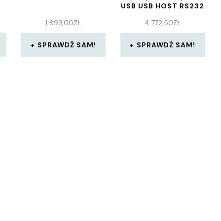
USB USB HOST RS232
BT ETHERNET WI-FI
1 893,00
ZŁ
4 772,50
ZŁ
WHITE
(ZD6AH4330EL02EZ)
SPRAWDŹ SAM!
SPRAWDŹ SAM!