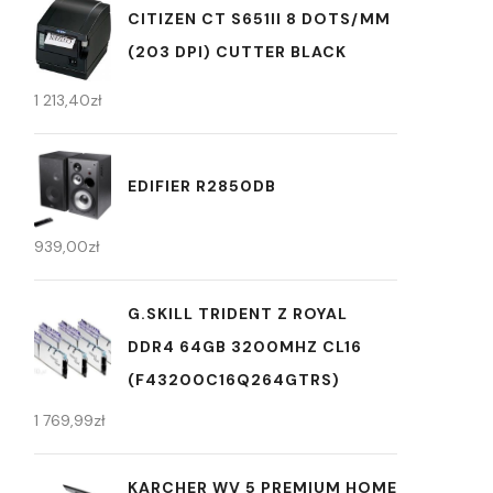
CITIZEN CT S651II 8 DOTS/MM
(203 DPI) CUTTER BLACK
1 213,40
zł
EDIFIER R2850DB
939,00
zł
G.SKILL TRIDENT Z ROYAL
DDR4 64GB 3200MHZ CL16
(F43200C16Q264GTRS)
1 769,99
zł
KARCHER WV 5 PREMIUM HOME