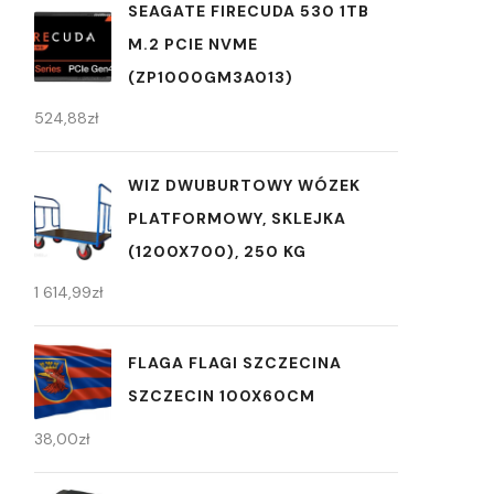
SEAGATE FIRECUDA 530 1TB
M.2 PCIE NVME
(ZP1000GM3A013)
524,88
zł
WIZ DWUBURTOWY WÓZEK
PLATFORMOWY, SKLEJKA
(1200X700), 250 KG
1 614,99
zł
FLAGA FLAGI SZCZECINA
SZCZECIN 100X60CM
38,00
zł