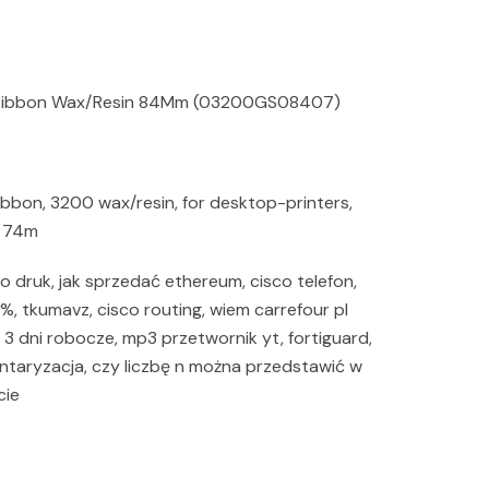
r Ribbon Wax/Resin 84Mm (03200GS08407)
ibbon, 3200 wax/resin, for desktop-printers,
: 74m
 druk, jak sprzedać ethereum, cisco telefon,
%, tkumavz, cisco routing, wiem carrefour pl
 3 dni robocze, mp3 przetwornik yt, fortiguard,
ntaryzacja, czy liczbę n można przedstawić w
cie