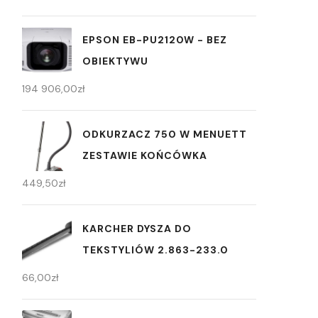
EPSON EB-PU2120W - BEZ
OBIEKTYWU
194 906,00
zł
ODKURZACZ 750 W MENUETT
ZESTAWIE KOŃCÓWKA
449,50
zł
KARCHER DYSZA DO
TEKSTYLIÓW 2.863-233.0
66,00
zł