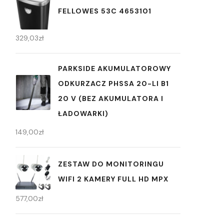
FELLOWES 53C 4653101
329,03
zł
PARKSIDE AKUMULATOROWY
ODKURZACZ PHSSA 20-LI B1
20 V (BEZ AKUMULATORA I
ŁADOWARKI)
149,00
zł
ZESTAW DO MONITORINGU
WIFI 2 KAMERY FULL HD MPX
577,00
zł