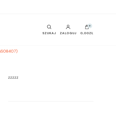
0
SZUKAJ
ZALOGUJ
0,00ZŁ
0GS08407)
zzzzz