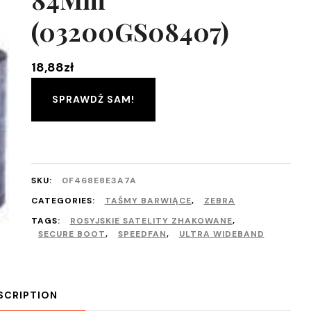
(03200GS08407)
18,88
zł
SPRAWDŹ SAM!
SKU:
0F468E8E3A7A
CATEGORIES:
TAŚMY BARWIĄCE
,
ZEBRA
TAGS:
ROSYJSKIE SATELITY ZHAKOWANE
,
SECURE BOOT
,
SPEEDFAN
,
ULTRA WIDEBAND
SCRIPTION