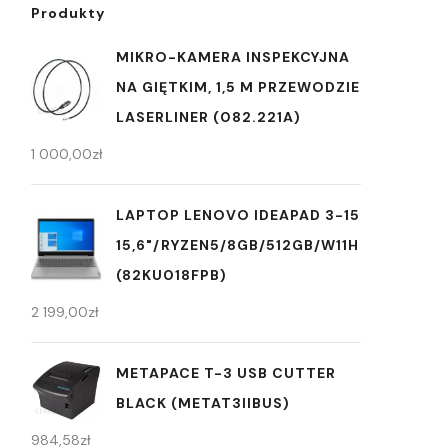
Produkty
MIKRO-KAMERA INSPEKCYJNA
NA GIĘTKIM, 1,5 M PRZEWODZIE
LASERLINER (082.221A)
1 000,00
zł
LAPTOP LENOVO IDEAPAD 3-15
15,6"/RYZEN5/8GB/512GB/W11H
(82KU018FPB)
2 199,00
zł
METAPACE T-3 USB CUTTER
BLACK (METAT3IIBUS)
984,58
zł