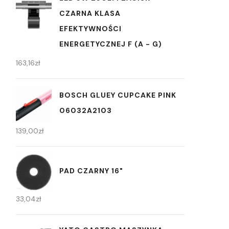
CZARNA KLASA
EFEKTYWNOŚCI
ENERGETYCZNEJ F (A - G)
163,16
zł
BOSCH GLUEY CUPCAKE PINK
06032A2103
139,00
zł
PAD CZARNY 16"
33,04
zł