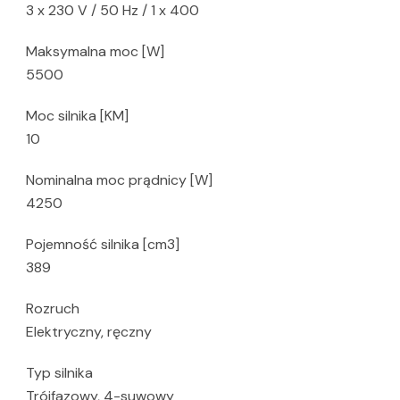
3 x 230 V / 50 Hz / 1 x 400
Maksymalna moc [W]
5500
Moc silnika [KM]
10
Nominalna moc prądnicy [W]
4250
Pojemność silnika [cm3]
389
Rozruch
Elektryczny, ręczny
Typ silnika
Trójfazowy, 4-suwowy