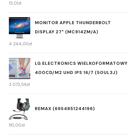
15,01
zł
MONITOR APPLE THUNDERBOLT
DISPLAY 27" (MC914ZM/A)
4 244,00
zł
LG ELECTRONICS WIELKOFORMATOWY
400CD/M2 UHD IPS 16/7 (50UL3J)
3 072,59
zł
REMAX (6954851244196)
110,00
zł