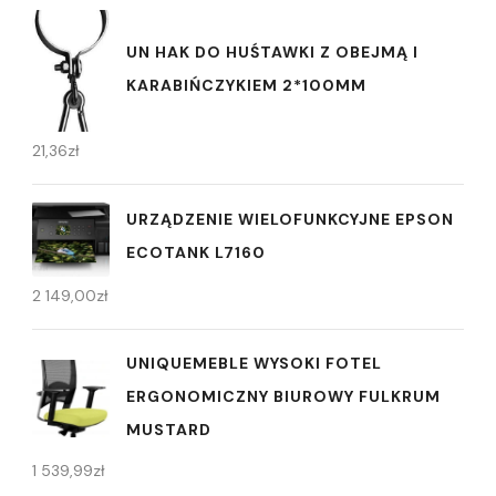
UN HAK DO HUŚTAWKI Z OBEJMĄ I
KARABIŃCZYKIEM 2*100MM
21,36
zł
URZĄDZENIE WIELOFUNKCYJNE EPSON
ECOTANK L7160
2 149,00
zł
UNIQUEMEBLE WYSOKI FOTEL
ERGONOMICZNY BIUROWY FULKRUM
MUSTARD
1 539,99
zł