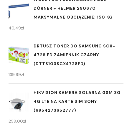
DÖRNER + HELMER 290670
MAKSYMALNE OBCIĄŻENIE: 150 KG
40,49
zł
DRTUSZ TONER DO SAMSUNG SCX-
4728 FD ZAMIENNIK CZARNY
(DTTS103SCX4728FD)
139,99
zł
HIKVISION KAMERA SOLARNA GSM 3G
4G LTE NA KARTE SIM SONY
(6954273652777)
299,00
zł