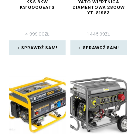
K&S 8KW
YATO WIERTNICA
KS10000EATS
DIAMENTOWA 2800W
YT-81983
4 999,00
ZŁ
1 445,99
ZŁ
SPRAWDŹ SAM!
SPRAWDŹ SAM!