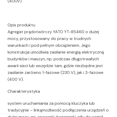
(400V)
Opis produktu
Agregat prądotwórczy YATO YT-85460 o dużej
mocy, przystosowany do pracy w trudnych
warunkach i pod pełnym obciążeniem. Jego
konstrukcja umożliwia zasilanie energią elektryczną
budynków i maszyn, np. podczas długotrwałych
awarii sieci lub wszędzie tam, gdzie niezbędne jest
zasilanie zarówno 1-fazowe (230 V), jak i 3-fazowe
(400 V).
Charakterystyka
system uruchamiania za pomocą kluczyka lub
tradycyjnie – linkąmożliwość podłączenia urządzeń o
dużej mocy, np. spawarki, betoniarki, piły do cegieł,