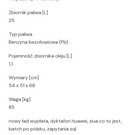
Zbiornik paliwa [L]
25
Typ paliwa
Benzyna bezołowiowa (Pb)
Pojemność zbiornika oleju [L]
1,1
Wymiary [cm]
54 x 51 x 68
Waga [kg]
85
nowy ład wypłata, dyktafon huawei, ziua co to jest,
batch po polsku, zapytania sql