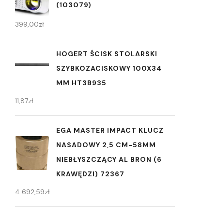
(103079)
399,00
zł
HOGERT ŚCISK STOLARSKI
SZYBKOZACISKOWY 100X34
MM HT3B935
11,87
zł
EGA MASTER IMPACT KLUCZ
NASADOWY 2,5 CM-58MM
NIEBŁYSZCZĄCY AL BRON (6
KRAWĘDZI) 72367
4 692,59
zł