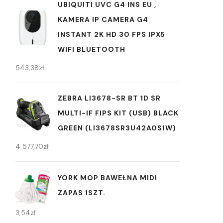
UBIQUITI UVC G4 INS EU ,
KAMERA IP CAMERA G4
INSTANT 2K HD 30 FPS IPX5
WIFI BLUETOOTH
543,38
zł
ZEBRA LI3678-SR BT 1D SR
MULTI-IF FIPS KIT (USB) BLACK
GREEN (LI3678SR3U42A0S1W)
4 577,70
zł
YORK MOP BAWEŁNA MIDI
ZAPAS 1SZT.
3,54
zł