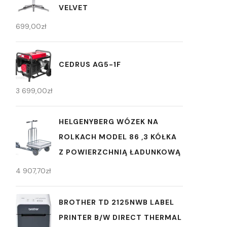
VELVET
699,00
zł
CEDRUS AG5-1F
3 699,00
zł
HELGENYBERG WÓZEK NA
ROLKACH MODEL 86 ,3 KÓŁKA
Z POWIERZCHNIĄ ŁADUNKOWĄ
4 907,70
zł
BROTHER TD 2125NWB LABEL
PRINTER B/W DIRECT THERMAL