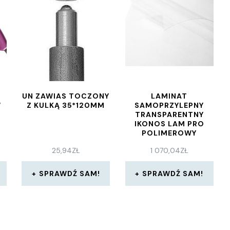
UN ZAWIAS TOCZONY
LAMINAT
W
Z KULKĄ 35*120MM
SAMOPRZYLEPNY
TRANSPARENTNY
IKONOS LAM PRO
POLIMEROWY
PROFIFLEX MPT
25,94
ZŁ
1 070,04
ZŁ
LP75+ 1 27X50
(6110200001)
SPRAWDŹ SAM!
SPRAWDŹ SAM!