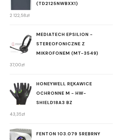
(TD2125NWBXX1)
2 122,58
zł
MEDIATECH EPSILION -
STEREOFONICZNE Z
MIKROFONEM (MT-3549)
37,00
zł
HONEYWELL RĘKAWICE
OCHRONNE M - HW-
SHIELD18A3 BZ
43,35
zł
FENTON 103.079 SREBRNY