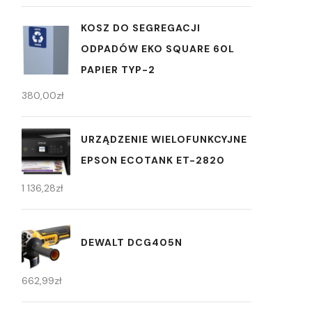
KOSZ DO SEGREGACJI
ODPADÓW EKO SQUARE 60L
PAPIER TYP-2
380,00
zł
URZĄDZENIE WIELOFUNKCYJNE
EPSON ECOTANK ET-2820
1 136,28
zł
DEWALT DCG405N
662,99
zł