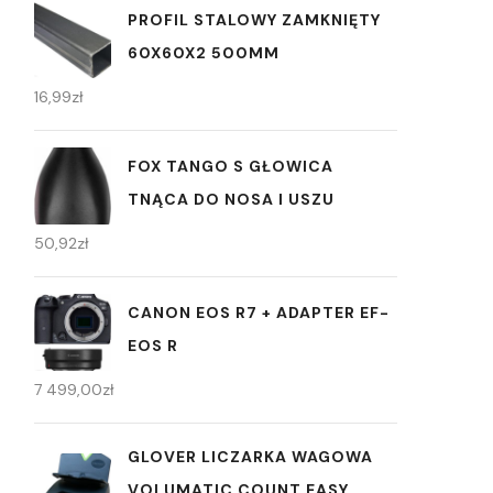
PROFIL STALOWY ZAMKNIĘTY
60X60X2 500MM
16,99
zł
FOX TANGO S GŁOWICA
TNĄCA DO NOSA I USZU
50,92
zł
CANON EOS R7 + ADAPTER EF-
EOS R
7 499,00
zł
GLOVER LICZARKA WAGOWA
VOLUMATIC COUNT EASY,