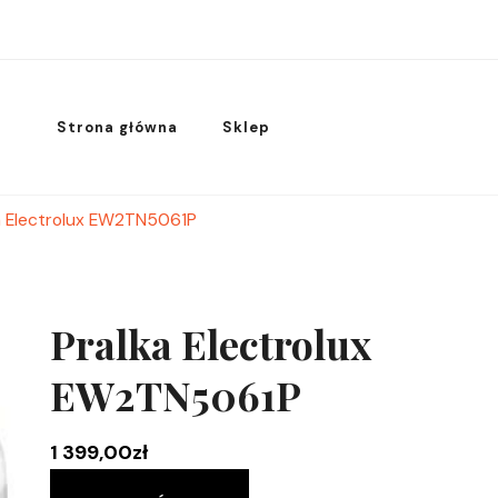
Strona główna
Sklep
a Electrolux EW2TN5061P
Pralka Electrolux
EW2TN5061P
1 399,00
zł