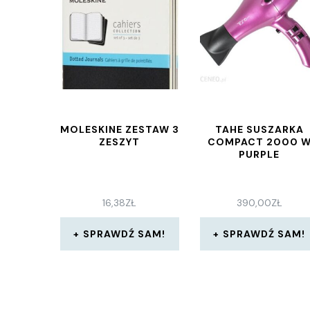
MOLESKINE ZESTAW 3
TAHE SUSZARKA
ZESZYT
COMPACT 2000 
PURPLE
16,38
ZŁ
390,00
ZŁ
SPRAWDŹ SAM!
SPRAWDŹ SAM!