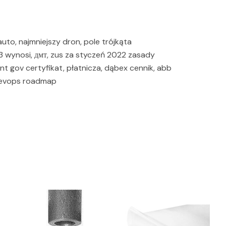
to, najmniejszy dron, pole trójkąta
 wynosi, дмт, zus za styczeń 2022 zasady
nt gov certyfikat, płatnicza, dąbex cennik, abb
, devops roadmap