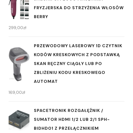
FRYZJERSKA DO STRZYŻENIA WŁOSÓW
BERRY
299,00
zł
PRZEWODOWY LASEROWY 1D CZYTNIK
KODÓW KRESKOWYCH Z PODSTAWKĄ
SKAN RĘCZNY CIĄGŁY LUB PO
ZBLIŻENIU KODU KRESKOWEGO
AUTOMAT
169,00
zł
SPACETRONIK ROZGAŁĘŹNIK /
SUMATOR HDMI 1/2 LUB 2/1 SPH-
BIDHD01 Z PRZEŁĄCZNIKIEM