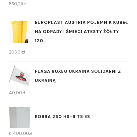
830,25
zł
EUROPLAST AUSTRIA POJEMNIK KUBEŁ
NA ODPADY I ŚMIECI ATESTY ŻÓŁTY
120L
203,91
zł
FLAGA 80X50 UKRAINA SOLIDARNI Z
UKRAINĄ
40,00
zł
KOBRA 260 HS-6 TS ES
8 400,00
zł