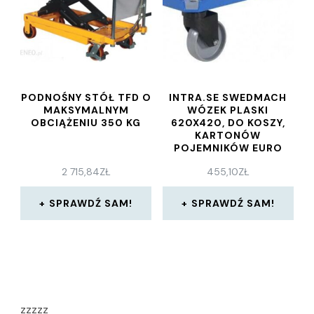
PODNOŚNY STÓŁ TFD O
INTRA.SE SWEDMACH
MAKSYMALNYM
WÓZEK PLASKI
OBCIĄŻENIU 350 KG
620X420, DO KOSZY,
KARTONÓW
POJEMNIKÓW EURO
2 715,84
ZŁ
455,10
ZŁ
SPRAWDŹ SAM!
SPRAWDŹ SAM!
zzzzz