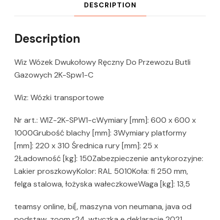
DESCRIPTION
Description
Wiz Wózek Dwukołowy Ręczny Do Przewozu Butli
Gazowych 2K-Spw1-C
Wiz: Wózki transportowe
Nr art.: WIZ-2K-SPW1-cWymiary [mm]: 600 x 600 x
1000Grubość blachy [mm]: 3Wymiary platformy
[mm]: 220 x 310 Średnica rury [mm]: 25 x
2Ładowność [kg]: 150Zabezpieczenie antykorozyjne:
Lakier proszkowyKolor: RAL 5010Koła: fi 250 mm,
felga stalowa, łożyska wałeczkoweWaga [kg]: 13,5
teamsy online, bi[, maszyna von neumana, java od
podstaw, zoom r24, wtyczka e deklaracje 2021,