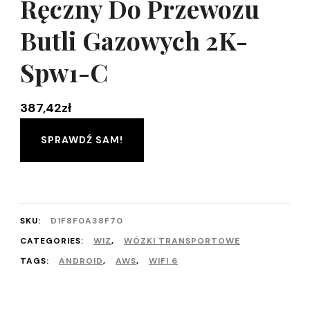
Ręczny Do Przewozu
Butli Gazowych 2K-
Spw1-C
387,42
zł
SPRAWDŹ SAM!
SKU:
D1F8F0A38F70
CATEGORIES:
WIZ
,
WÓZKI TRANSPORTOWE
TAGS:
ANDROID
,
AWS
,
WIFI 6