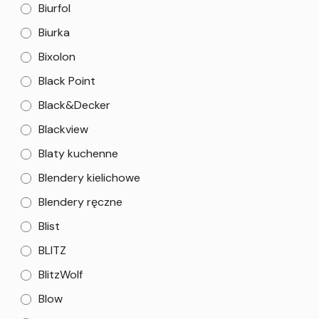
Biurfol
Biurka
Bixolon
Black Point
Black&Decker
Blackview
Blaty kuchenne
Blendery kielichowe
Blendery ręczne
Blist
BLITZ
BlitzWolf
Blow