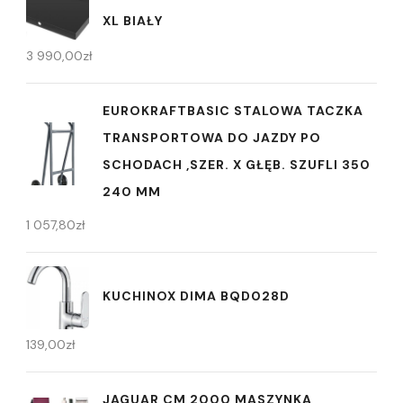
XL BIAŁY
3 990,00
zł
EUROKRAFTBASIC STALOWA TACZKA
TRANSPORTOWA DO JAZDY PO
SCHODACH ,SZER. X GŁĘB. SZUFLI 350
240 MM
1 057,80
zł
KUCHINOX DIMA BQD028D
139,00
zł
JAGUAR CM 2000 MASZYNKA