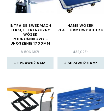
INTRA.SE SWEDMACH
NAME WÓZEK
LEKKI, ELEKTRYCZNY
PLATFORMOWY 300 KG
WÓZEK
PODNOŚNIKOWY –
UNOSZENIE 1700MM
8 506,68
ZŁ
432,02
ZŁ
SPRAWDŹ SAM!
SPRAWDŹ SAM!