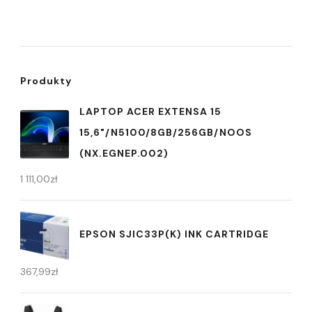
Produkty
LAPTOP ACER EXTENSA 15
15,6"/N5100/8GB/256GB/NOOS
(NX.EGNEP.002)
1 111,00
zł
EPSON SJIC33P(K) INK CARTRIDGE
367,99
zł