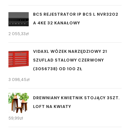
BCS REJESTRATOR IP BCS L NVR3202
A 4KE 32 KANAŁOWY
2 055,33
zł
VIDAXL WÓZEK NARZĘDZIOWY 21
SZUFLAD STALOWY CZERWONY
(3056738) OD 100 ZŁ
3 098,45
zł
DREWNIANY KWIETNIK STOJĄCY 3SZT.
LOFT NA KWIATY
59,99
zł