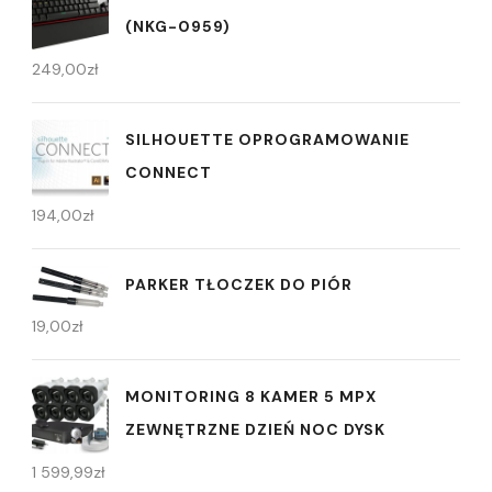
(NKG-0959)
249,00
zł
SILHOUETTE OPROGRAMOWANIE
CONNECT
194,00
zł
PARKER TŁOCZEK DO PIÓR
19,00
zł
MONITORING 8 KAMER 5 MPX
ZEWNĘTRZNE DZIEŃ NOC DYSK
1 599,99
zł