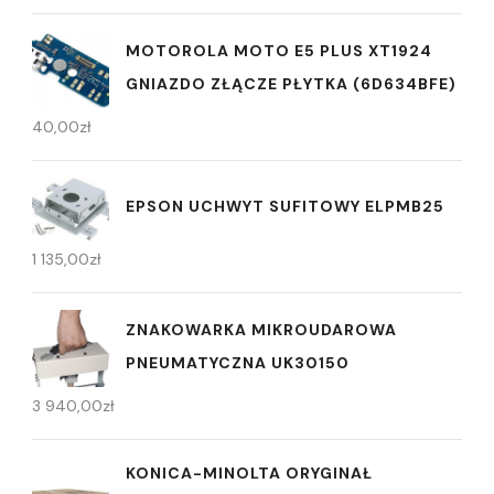
MOTOROLA MOTO E5 PLUS XT1924
GNIAZDO ZŁĄCZE PŁYTKA (6D634BFE)
40,00
zł
EPSON UCHWYT SUFITOWY ELPMB25
1 135,00
zł
ZNAKOWARKA MIKROUDAROWA
PNEUMATYCZNA UK30150
3 940,00
zł
KONICA-MINOLTA ORYGINAŁ