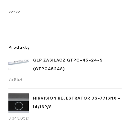
zzzzz
Produkty
GLP ZASILACZ GTPC-45-24-S
(GTPC4524S)
75,85
zł
HIKVISION REJESTRATOR DS-7716NXI-
I4/16P/S
3 343,65
zł