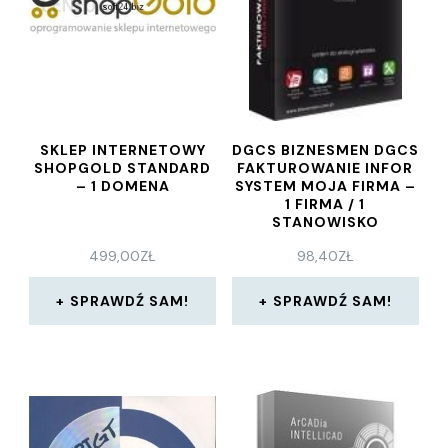
SKLEP INTERNETOWY
DGCS BIZNESMEN DGCS
SHOPGOLD STANDARD
FAKTUROWANIE INFOR
– 1 DOMENA
SYSTEM MOJA FIRMA –
1 FIRMA / 1
STANOWISKO
499,00
ZŁ
98,40
ZŁ
SPRAWDŹ SAM!
SPRAWDŹ SAM!