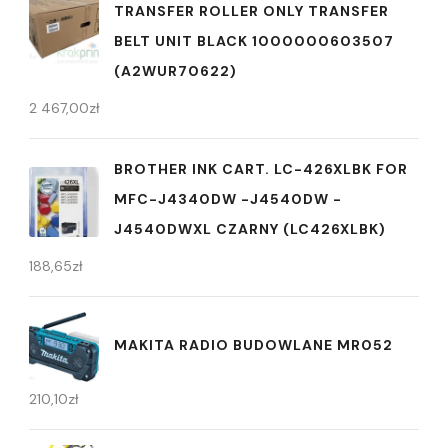
TRANSFER ROLLER ONLY TRANSFER
BELT UNIT BLACK 1000000603507
(A2WUR70622)
2 467,00
zł
BROTHER INK CART. LC-426XLBK FOR
MFC-J4340DW -J4540DW -
J4540DWXL CZARNY (LC426XLBK)
188,65
zł
MAKITA RADIO BUDOWLANE MR052
210,10
zł