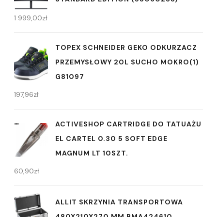
1 999,00
zł
TOPEX SCHNEIDER GEKO ODKURZACZ
PRZEMYSŁOWY 20L SUCHO MOKRO(1)
G81097
197,96
zł
ACTIVESHOP CARTRIDGE DO TATUAŻU
EL CARTEL 0.30 5 SOFT EDGE
MAGNUM LT 10SZT.
60,90
zł
ALLIT SKRZYNIA TRANSPORTOWA
480X210X270 MM BMA424610