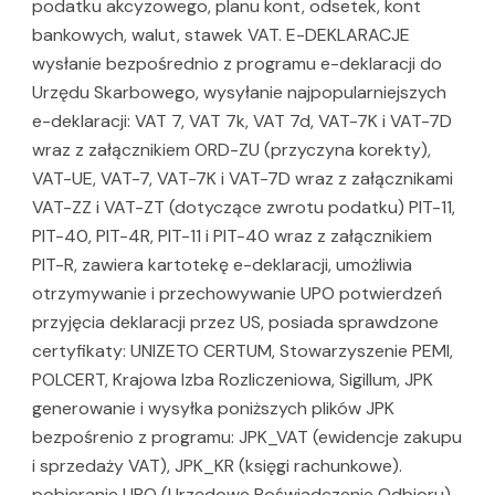
podatku akcyzowego, planu kont, odsetek, kont
bankowych, walut, stawek VAT. E-DEKLARACJE
wysłanie bezpośrednio z programu e-deklaracji do
Urzędu Skarbowego, wysyłanie najpopularniejszych
e-deklaracji: VAT 7, VAT 7k, VAT 7d, VAT-7K i VAT-7D
wraz z załącznikiem ORD-ZU (przyczyna korekty),
VAT-UE, VAT-7, VAT-7K i VAT-7D wraz z załącznikami
VAT-ZZ i VAT-ZT (dotyczące zwrotu podatku) PIT-11,
PIT-40, PIT-4R, PIT-11 i PIT-40 wraz z załącznikiem
PIT-R, zawiera kartotekę e-deklaracji, umożliwia
otrzymywanie i przechowywanie UPO potwierdzeń
przyjęcia deklaracji przez US, posiada sprawdzone
certyfikaty: UNIZETO CERTUM, Stowarzyszenie PEMI,
POLCERT, Krajowa Izba Rozliczeniowa, Sigillum, JPK
generowanie i wysyłka poniższych plików JPK
bezpośrenio z programu: JPK_VAT (ewidencje zakupu
i sprzedaży VAT), JPK_KR (księgi rachunkowe).
pobieranie UPO (Urzędowe Poświadczenie Odbioru),