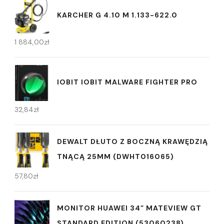
KARCHER G 4.10 M 1.133-622.0
1 884,00
zł
IOBIT IOBIT MALWARE FIGHTER PRO
32,84
zł
DEWALT DŁUTO Z BOCZNĄ KRAWĘDZIĄ
TNĄCĄ 25MM (DWHT016065)
57,80
zł
MONITOR HUAWEI 34” MATEVIEW GT
STANDARD EDITION (53060238)