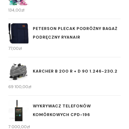
134,00
zł
PETERSON PLECAK PODRÓŻNY BAGAŻ
PODRĘCZNY RYANAIR
77,00
zł
KARCHER B 200 R + D 90 1.246-230.2
69 100,00
zł
WYKRYWACZ TELEFONÓW
KOMÓRKOWYCH CPD-196
7 000,00
zł