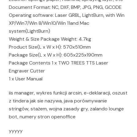
Document Format: NC, DXF, BMP, JPG, PNG, GCODE
Operating software: Laser GRBL, LightBurn, with Win
XP/Win7/Win 8/Win10/Win 11and Mac
system(LightBurn)
Weight & Size Package Weight: 4.7kg
Product Size(L x W x H): 570x510mm
Package Size(L x W x H): 605x225x190mm
Package Contents 1 x TWO TREES TTS Laser
Engraver Cutter
1 x User Manual
iis manager, wykres funkcji arcsin, e-deklaracji, oszust
z tindera jak sie nazywa, java porównywanie
stringów, stażem, wojna zasady gry, zalando lounge
bot, numery stron openoffice
yyyyy