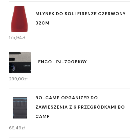
MŁYNEK DO SOLI FIRENZE CZERWONY
32CM
175,94
zł
LENCO LPJ-700BKGY
299,00
zł
BO-CAMP ORGANIZER DO
ZAWIESZENIA Z 6 PRZEGRÓDKAMI BO
CAMP
69,49
zł