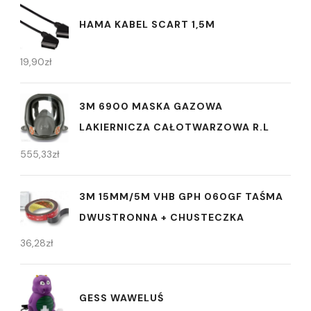
HAMA KABEL SCART 1,5M
19,90
zł
3M 6900 MASKA GAZOWA
LAKIERNICZA CAŁOTWARZOWA R.L
555,33
zł
3M 15MM/5M VHB GPH 060GF TAŚMA
DWUSTRONNA + CHUSTECZKA
36,28
zł
GESS WAWELUŚ