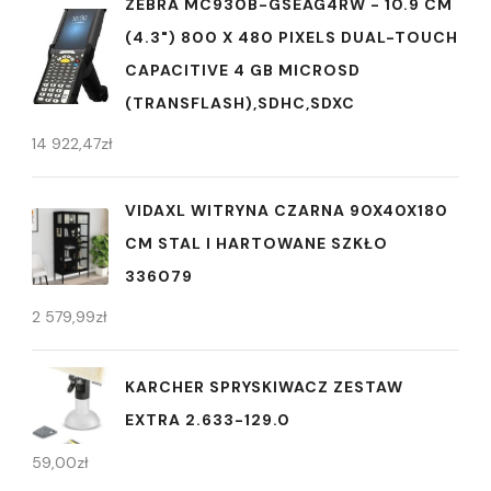
ZEBRA MC930B-GSEAG4RW - 10.9 CM
(4.3") 800 X 480 PIXELS DUAL-TOUCH
CAPACITIVE 4 GB MICROSD
(TRANSFLASH),SDHC,SDXC
14 922,47
zł
VIDAXL WITRYNA CZARNA 90X40X180
CM STAL I HARTOWANE SZKŁO
336079
2 579,99
zł
KARCHER SPRYSKIWACZ ZESTAW
EXTRA 2.633-129.0
59,00
zł