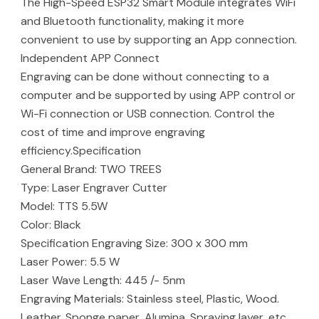
The High-Speed ESP32 Smart Module integrates WiFi
and Bluetooth functionality, making it more
convenient to use by supporting an App connection.
Independent APP Connect
Engraving can be done without connecting to a
computer and be supported by using APP control or
Wi-Fi connection or USB connection. Control the
cost of time and improve engraving
efficiency.Specification
General Brand: TWO TREES
Type: Laser Engraver Cutter
Model: TTS 5.5W
Color: Black
Specification Engraving Size: 300 x 300 mm
Laser Power: 5.5 W
Laser Wave Length: 445 /- 5nm
Engraving Materials: Stainless steel, Plastic, Wood.
Leather. Sponge paper, Alumina, Spraying layer, etc