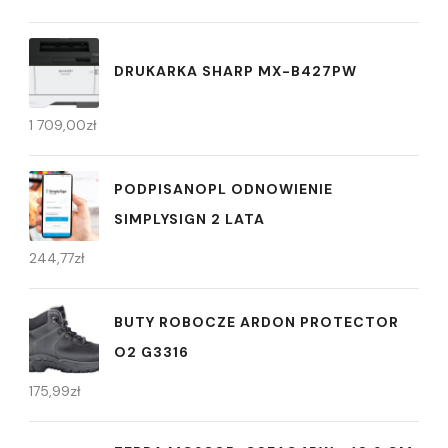
DRUKARKA SHARP MX-B427PW
1 709,00
zł
PODPISANOPL ODNOWIENIE
SIMPLYSIGN 2 LATA
244,77
zł
BUTY ROBOCZE ARDON PROTECTOR
O2 G3316
175,99
zł