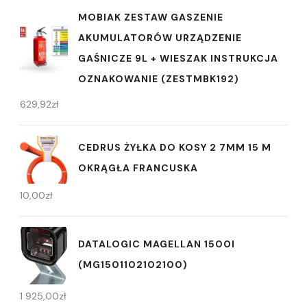
MOBIAK ZESTAW GASZENIE
AKUMULATORÓW URZĄDZENIE
GAŚNICZE 9L + WIESZAK INSTRUKCJA
OZNAKOWANIE (ZESTMBK192)
629,92
zł
CEDRUS ŻYŁKA DO KOSY 2 7MM 15 M
OKRĄGŁA FRANCUSKA
10,00
zł
DATALOGIC MAGELLAN 1500I
(MG1501102102100)
1 925,00
zł