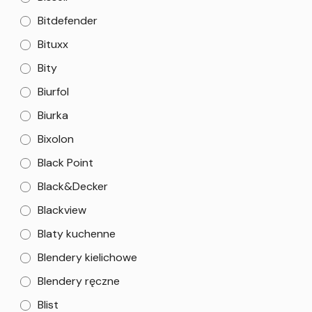
Bitdefender
Bituxx
Bity
Biurfol
Biurka
Bixolon
Black Point
Black&Decker
Blackview
Blaty kuchenne
Blendery kielichowe
Blendery ręczne
Blist