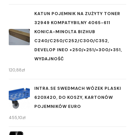
KATUN POJEMNIK NA ZUŻYTY TONER
32949 KOMPATYBILNY 4065-611
KONICA-MINOLTA BIZHUB
C240/C250/C252/C300/C352,
DEVELOP INEO +250/+251/+300/+351,
WYDAJNOŚĆ
120,88
zł
INTRA.SE SWEDMACH WÓZEK PLASKI
620X420, DO KOSZY, KARTONÓW
POJEMNIKÓW EURO
455,10
zł