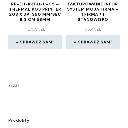
RP-E11-K3FJ1-U-C5 –
FAKTUROWANIE INFOR
THERMAL POS PRINTER
SYSTEM MOJA FIRMA –
203 X DPI 350 MM/SEC
1 FIRMA / 1
8.3 CM 58MM
STANOWISKO
(22450059)
1 275,90
ZŁ
98,40
ZŁ
SPRAWDŹ SAM!
SPRAWDŹ SAM!
zzzzz
Produkty