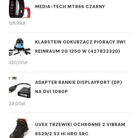
MEDIA-TECH MT866 CZARNY
129,99
zł
KLARSTEIN ODKURZACZ PIORĄCY 3W1
REINRAUM 2G 1250 W (42782232D)
320,00
zł
ADAPTER RANKIE DISPLAYPORT (DP)
NA DVI 1080P
24,00
zł
UVEX TRZEWIKI OCHRONNE 2 VIBRAM
6529/2 S3 HI HRO SRC