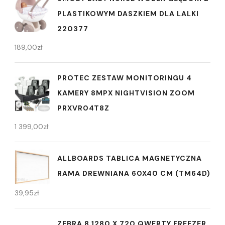
PLASTIKOWYM DASZKIEM DLA LALKI
220377
189,00
zł
PROTEC ZESTAW MONITORINGU 4
KAMERY 8MPX NIGHTVISION ZOOM
PRXVR04T8Z
1 399,00
zł
ALLBOARDS TABLICA MAGNETYCZNA
RAMA DREWNIANA 60X40 CM (TM64D)
39,95
zł
ZEBRA 8 1280 X 720 QWERTY FREEZER