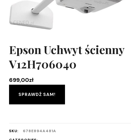
Epson Uchwyt ścienny
V12H706040
699,00
zł
SPRAWDŹ SAM!
SKU:
678E894A481A