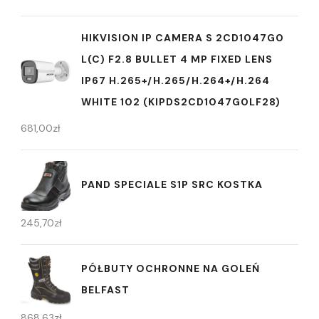
HIKVISION IP CAMERA S 2CD1047G0
L(C) F2.8 BULLET 4 MP FIXED LENS
IP67 H.265+/H.265/H.264+/H.264
WHITE 102 (KIPDS2CD1047G0LF28)
681,00
zł
PAND SPECIALE S1P SRC KOSTKA
245,70
zł
PÓŁBUTY OCHRONNE NA GOLEŃ
BELFAST
868,63
zł