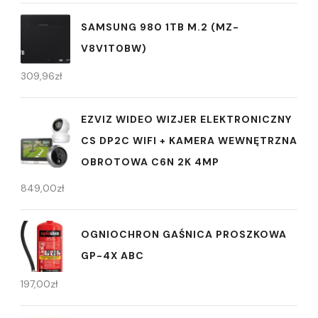
SAMSUNG 980 1TB M.2 (MZ-
V8V1T0BW)
309,96
zł
EZVIZ WIDEO WIZJER ELEKTRONICZNY
CS DP2C WIFI + KAMERA WEWNĘTRZNA
OBROTOWA C6N 2K 4MP
849,00
zł
OGNIOCHRON GAŚNICA PROSZKOWA
GP-4X ABC
197,00
zł