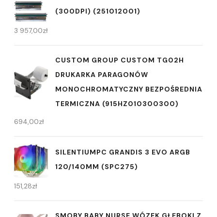
(300DPI) (251012001)
3 957,00
zł
CUSTOM GROUP CUSTOM TG02H
DRUKARKA PARAGONÓW
MONOCHROMATYCZNY BEZPOŚREDNIA
TERMICZNA (915HZ010300300)
694,00
zł
SILENTIUMPC GRANDIS 3 EVO ARGB
120/140MM (SPC275)
151,28
zł
SMOBY BABY NURSE WÓZEK GŁĘBOKI Z