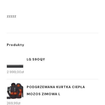
zzzzz
Produkty
LG S90QY
2 999,00
zł
PODGRZEWANA KURTKA CIEPŁA
MOZOS ZIMOWA L
269,99
zł