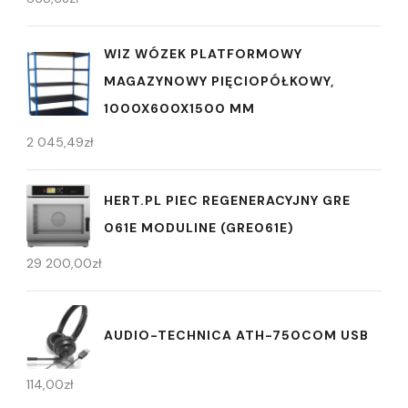
WIZ WÓZEK PLATFORMOWY
MAGAZYNOWY PIĘCIOPÓŁKOWY,
1000X600X1500 MM
2 045,49
zł
HERT.PL PIEC REGENERACYJNY GRE
061E MODULINE (GRE061E)
29 200,00
zł
AUDIO-TECHNICA ATH-750COM USB
114,00
zł