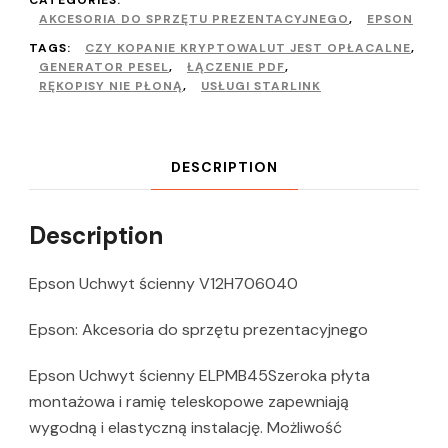
CATEGORIES:
AKCESORIA DO SPRZĘTU PREZENTACYJNEGO
,
EPSON
TAGS:
CZY KOPANIE KRYPTOWALUT JEST OPŁACALNE
,
GENERATOR PESEL
,
ŁĄCZENIE PDF
,
RĘKOPISY NIE PŁONĄ
,
USŁUGI STARLINK
DESCRIPTION
Description
Epson Uchwyt ścienny V12H706040
Epson: Akcesoria do sprzętu prezentacyjnego
Epson Uchwyt ścienny ELPMB45Szeroka płyta
montażowa i ramię teleskopowe zapewniają
wygodną i elastyczną instalację. Możliwość