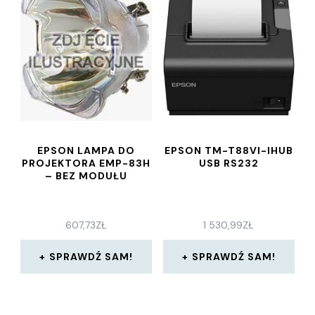
EPSON LAMPA DO
EPSON TM-T88VI-IHUB
PROJEKTORA EMP-83H
USB RS232
– BEZ MODUŁU
607,73
ZŁ
1 530,99
ZŁ
SPRAWDŹ SAM!
SPRAWDŹ SAM!