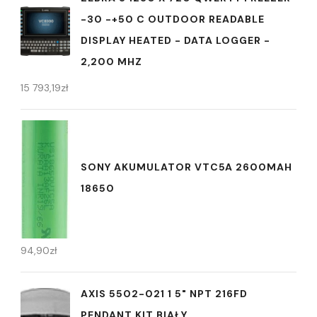
-30 -+50 C OUTDOOR READABLE
DISPLAY HEATED - DATA LOGGER -
2,200 MHZ
15 793,19
zł
SONY AKUMULATOR VTC5A 2600MAH
18650
94,90
zł
AXIS 5502-021 1 5" NPT 216FD
PENDANT KIT BIAŁY