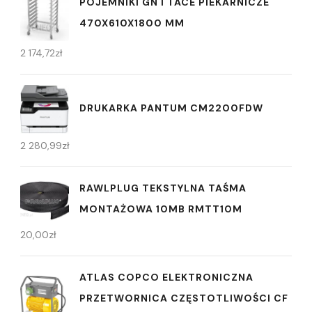
POJEMNIKI GN I TACE PIEKARNICZE
470X610X1800 MM
2 174,72
zł
DRUKARKA PANTUM CM2200FDW
2 280,99
zł
RAWLPLUG TEKSTYLNA TAŚMA
MONTAŻOWA 10MB RMTT10M
20,00
zł
ATLAS COPCO ELEKTRONICZNA
PRZETWORNICA CZĘSTOTLIWOŚCI CF