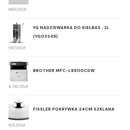
660,00
zł
YG NADZIEWARKA DO KIEŁBAS , 2L
(YG03349)
597,00
zł
BROTHER MFC-L8900CDW
4 210,35
zł
FISSLER POKRYWKA 24CM SZKLANA
105,00
zł