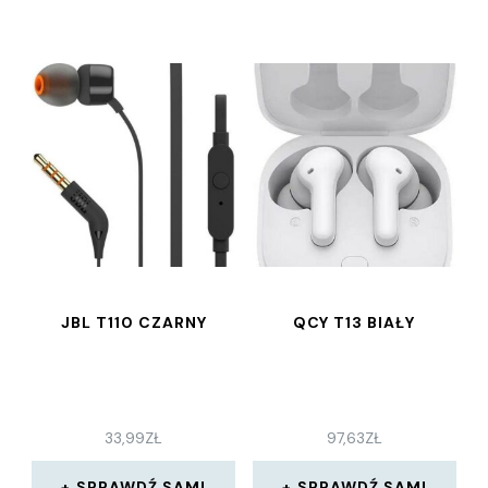
JBL T110 CZARNY
QCY T13 BIAŁY
33,99
ZŁ
97,63
ZŁ
SPRAWDŹ SAM!
SPRAWDŹ SAM!