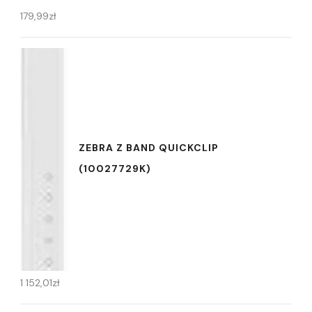
179,99
zł
ZEBRA Z BAND QUICKCLIP
(10027729K)
1 152,01
zł