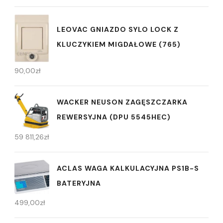
LEOVAC GNIAZDO SYLO LOCK Z
KLUCZYKIEM MIGDAŁOWE (765)
90,00
zł
WACKER NEUSON ZAGĘSZCZARKA
REWERSYJNA (DPU 5545HEC)
59 811,26
zł
ACLAS WAGA KALKULACYJNA PS1B-S
BATERYJNA
499,00
zł