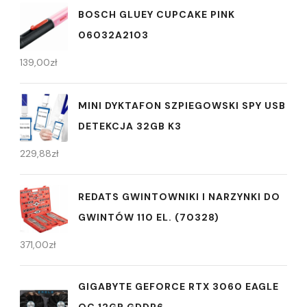
BOSCH GLUEY CUPCAKE PINK
06032A2103
139,00
zł
MINI DYKTAFON SZPIEGOWSKI SPY USB
DETEKCJA 32GB K3
229,88
zł
REDATS GWINTOWNIKI I NARZYNKI DO
GWINTÓW 110 EL. (70328)
371,00
zł
GIGABYTE GEFORCE RTX 3060 EAGLE
OC 12GB GDDR6