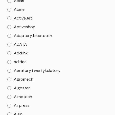
Aclas
Acme
ActiveJet
Activeshop
Adaptery bluetooth
ADATA
Addlink
adidas
Aeratory i wertykulatory
Agromech
Aigostar
Aimotech
Airpress
Aisin