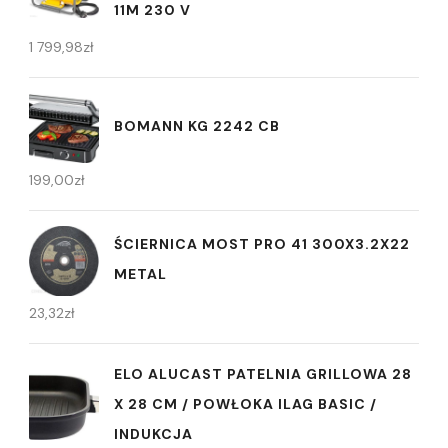
11M 230 V
1 799,98
zł
BOMANN KG 2242 CB
199,00
zł
ŚCIERNICA MOST PRO 41 300X3.2X22
METAL
23,32
zł
ELO ALUCAST PATELNIA GRILLOWA 28
X 28 CM / POWŁOKA ILAG BASIC /
INDUKCJA