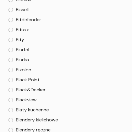
Bissell
Bitdefender
Bituxx
Bity
Biurfol
Biurka
Bixolon
Black Point
Black&Decker
Blackview
Blaty kuchenne
Blendery kielichowe
Blendery ręczne