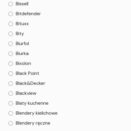
Bissell
Bitdefender
Bituxx
Bity
Biurfol
Biurka
Bixolon
Black Point
Black&Decker
Blackview
Blaty kuchenne
Blendery kielichowe
Blendery ręczne