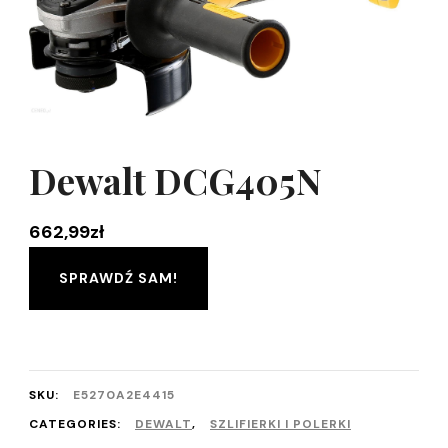
Dewalt DCG405N
662,99
zł
SPRAWDŹ SAM!
SKU:
E5270A2E4415
CATEGORIES:
DEWALT
,
SZLIFIERKI I POLERKI