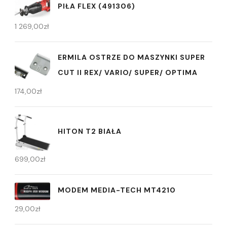
PIŁA FLEX (491306)
1 269,00
zł
ERMILA OSTRZE DO MASZYNKI SUPER
CUT II REX/ VARIO/ SUPER/ OPTIMA
174,00
zł
HITON T2 BIAŁA
699,00
zł
MODEM MEDIA-TECH MT4210
29,00
zł