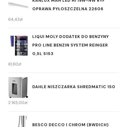
KANLUX MAH LED HI 19W-NW RYF
OPRAWA PYŁOSZCZELNA 22606
64,43
zł
LIQUI MOLY DODATEK DO BENZYNY
PRO LINE BENZIN SYSTEM REINGER
0,5L 5153
61,80
zł
DAHLE NISZCZARKA SHREDMATIC 150
2 165,00
zł
BESCO DECCO I CHROM (BWDICH)