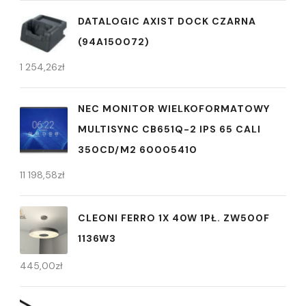
DATALOGIC AXIST DOCK CZARNA
(94A150072)
1 254,26
zł
NEC MONITOR WIELKOFORMATOWY
MULTISYNC CB651Q-2 IPS 65 CALI
350CD/M2 60005410
11 198,58
zł
CLEONI FERRO 1X 40W 1PŁ. ZW500F
1136W3
445,00
zł