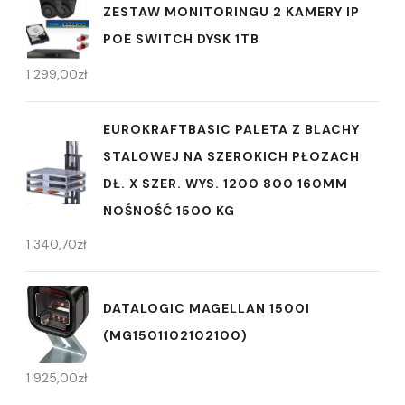
ZESTAW MONITORINGU 2 KAMERY IP
POE SWITCH DYSK 1TB
1 299,00
zł
EUROKRAFTBASIC PALETA Z BLACHY
STALOWEJ NA SZEROKICH PŁOZACH
DŁ. X SZER. WYS. 1200 800 160MM
NOŚNOŚĆ 1500 KG
1 340,70
zł
DATALOGIC MAGELLAN 1500I
(MG1501102102100)
1 925,00
zł