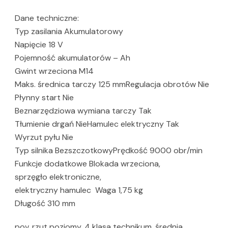
Dane techniczne:
Typ zasilania Akumulatorowy
Napięcie 18 V
Pojemność akumulatorów – Ah
Gwint wrzeciona M14
Maks. średnica tarczy 125 mmRegulacja obrotów Nie
Płynny start Nie
Beznarzędziowa wymiana tarczy Tak
Tłumienie drgań NieHamulec elektryczny Tak
Wyrzut pyłu Nie
Typ silnika BezszczotkowyPrędkość 9000 obr/min
Funkcje dodatkowe Blokada wrzeciona,
sprzęgło elektroniczne,
elektryczny hamulec Waga 1,75 kg
Długość 310 mm
pov, rzut poziomy, 4 klasa technikum, średnia