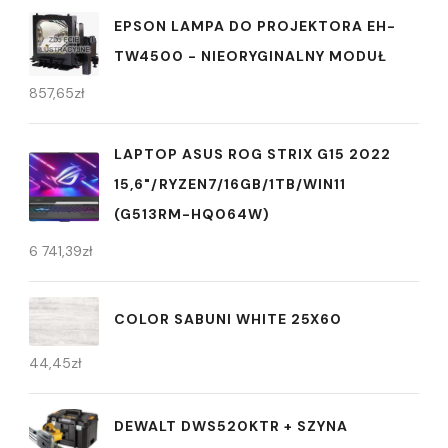
EPSON LAMPA DO PROJEKTORA EH-
TW4500 - NIEORYGINALNY MODUŁ
857,65
zł
LAPTOP ASUS ROG STRIX G15 2022
15,6"/RYZEN7/16GB/1TB/WIN11
(G513RM-HQ064W)
6 741,39
zł
COLOR SABUNI WHITE 25X60
44,45
zł
DEWALT DWS520KTR + SZYNA