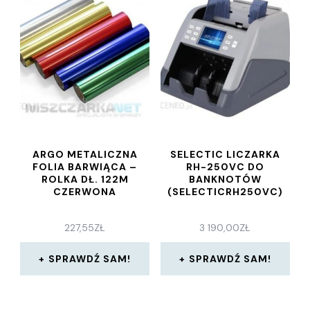
ARGO METALICZNA
SELECTIC LICZARKA
FOLIA BARWIĄCA –
RH-250VC DO
ROLKA DŁ. 122M
BANKNOTÓW
CZERWONA
(SELECTICRH250VC)
227,55
ZŁ
3 190,00
ZŁ
SPRAWDŹ SAM!
SPRAWDŹ SAM!