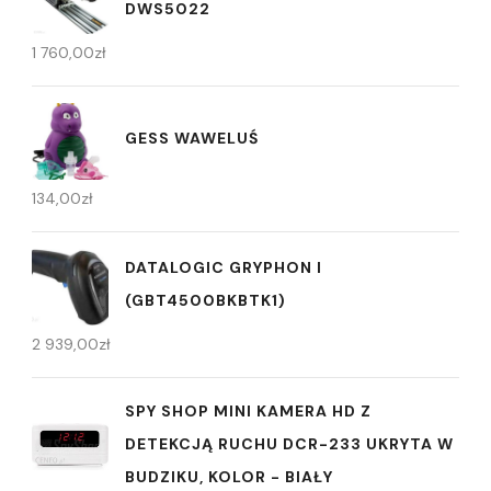
DWS5022
1 760,00
zł
GESS WAWELUŚ
134,00
zł
DATALOGIC GRYPHON I
(GBT4500BKBTK1)
2 939,00
zł
SPY SHOP MINI KAMERA HD Z
DETEKCJĄ RUCHU DCR-233 UKRYTA W
BUDZIKU, KOLOR - BIAŁY