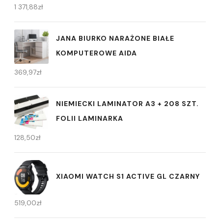
1 371,88
zł
JANA BIURKO NARAŻONE BIAŁE
KOMPUTEROWE AIDA
369,97
zł
NIEMIECKI LAMINATOR A3 + 208 SZT.
FOLII LAMINARKA
128,50
zł
XIAOMI WATCH S1 ACTIVE GL CZARNY
519,00
zł