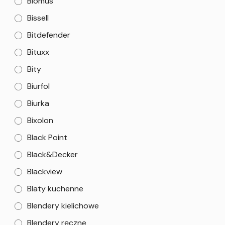
Biomus
Bissell
Bitdefender
Bituxx
Bity
Biurfol
Biurka
Bixolon
Black Point
Black&Decker
Blackview
Blaty kuchenne
Blendery kielichowe
Blendery ręczne