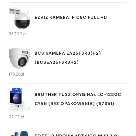
EZVIZ KAMERA IP C8C FULL HD
337,00
zł
BCS KAMERA EA25FSR3(H2)
(BCSEA25FSR3H2)
175,28
zł
BROTHER TUSZ ORYGINAŁ LC-1220C
CYAN (BEZ OPAKOWANIA) (67351)
32,00
zł