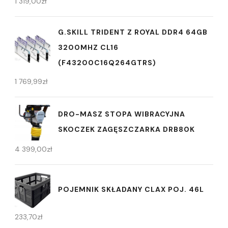
1 319,00
zł
G.SKILL TRIDENT Z ROYAL DDR4 64GB
3200MHZ CL16
(F43200C16Q264GTRS)
1 769,99
zł
DRO-MASZ STOPA WIBRACYJNA
SKOCZEK ZAGĘSZCZARKA DRB80K
4 399,00
zł
POJEMNIK SKŁADANY CLAX POJ. 46L
233,70
zł