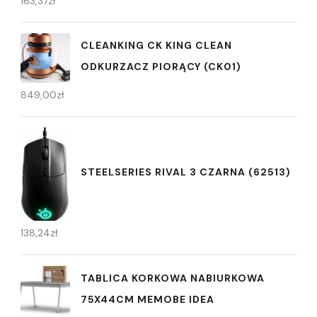
163,37
zł
CLEANKING CK KING CLEAN
ODKURZACZ PIORĄCY (CK01)
849,00
zł
STEELSERIES RIVAL 3 CZARNA (62513)
138,24
zł
TABLICA KORKOWA NABIURKOWA
75X44CM MEMOBE IDEA