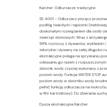
Karcher: Odkurzacze tradycyjne
SE 4001 – Odkurzacz piorący przeznac
podłóg twardych i tapicerki (meblowe
doskonałym rozwiązaniem dla osób cie
zwierząt domowych. Wraz z antyaler
99% roztoczy z dywanów, wykładzin i 
tekstylne i dywany na całej długości 
ekstrakcyjne polega na spryskaniu po
odessaniu go razem z rozpuszczonym
zbiornik wody czystej wykonany z pr
poziom wody. Funkcja WATER STOP aut
poziom wody w zbiorniku wody brudne
pełnić funkcję odkurzacza na mokro/s
w filtr kartridżowy). Do zbierania such
Dysza ekstrakcyjna Kärcher