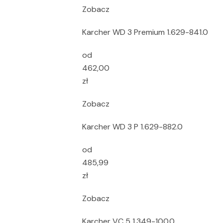
Zobacz
Karcher WD 3 Premium 1.629-841.0
od
462,00
zł
Zobacz
Karcher WD 3 P 1.629-882.0
od
485,99
zł
Zobacz
Karcher VC 5 1.349-100.0