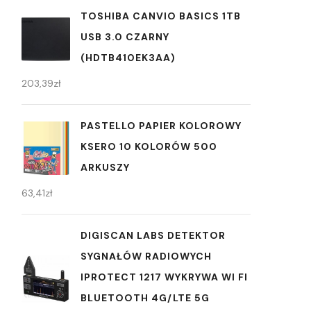
TOSHIBA CANVIO BASICS 1TB
USB 3.0 CZARNY
(HDTB410EK3AA)
203,39
zł
PASTELLO PAPIER KOLOROWY
KSERO 10 KOLORÓW 500
ARKUSZY
63,41
zł
DIGISCAN LABS DETEKTOR
SYGNAŁÓW RADIOWYCH
IPROTECT 1217 WYKRYWA WI FI
BLUETOOTH 4G/LTE 5G