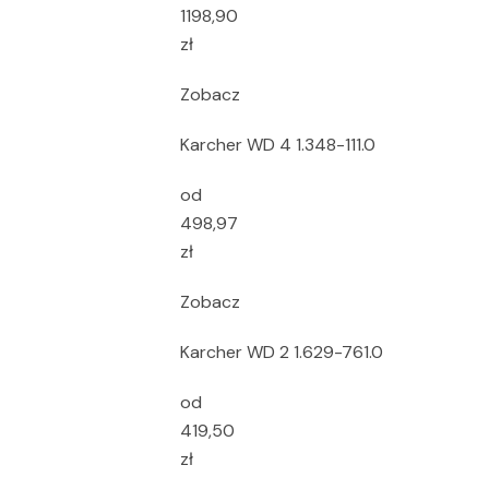
1198,90
zł
Zobacz
Karcher WD 4 1.348-111.0
od
498,97
zł
Zobacz
Karcher WD 2 1.629-761.0
od
419,50
zł