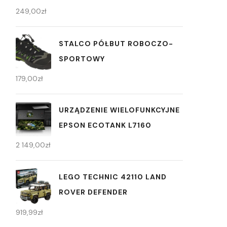
249,00
zł
STALCO PÓŁBUT ROBOCZO-
SPORTOWY
179,00
zł
URZĄDZENIE WIELOFUNKCYJNE
EPSON ECOTANK L7160
2 149,00
zł
LEGO TECHNIC 42110 LAND
ROVER DEFENDER
919,99
zł