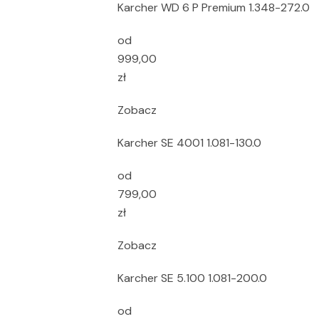
Karcher WD 6 P Premium 1.348-272.0
od
999,00
zł
Zobacz
Karcher SE 4001 1.081-130.0
od
799,00
zł
Zobacz
Karcher SE 5.100 1.081-200.0
od