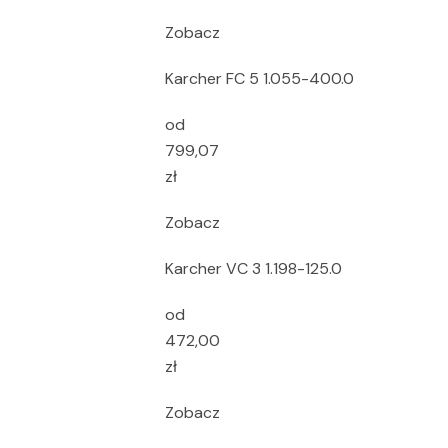
Zobacz
Karcher FC 5 1.055-400.0
od
799,07
zł
Zobacz
Karcher VC 3 1.198-125.0
od
472,00
zł
Zobacz