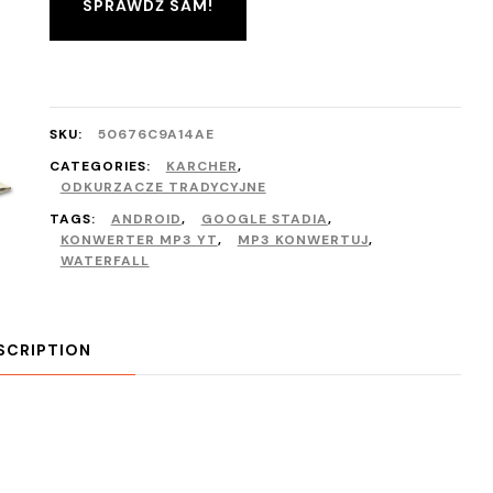
SPRAWDŹ SAM!
SKU:
50676C9A14AE
CATEGORIES:
KARCHER
,
ODKURZACZE TRADYCYJNE
TAGS:
ANDROID
,
GOOGLE STADIA
,
KONWERTER MP3 YT
,
MP3 KONWERTUJ
,
WATERFALL
SCRIPTION