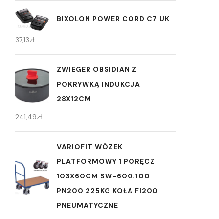
BIXOLON POWER CORD C7 UK
37,13
zł
ZWIEGER OBSIDIAN Z
POKRYWKĄ INDUKCJA
28X12CM
241,49
zł
VARIOFIT WÓZEK
PLATFORMOWY 1 PORĘCZ
103X60CM SW-600.100
PN200 225KG KOŁA FI200
PNEUMATYCZNE