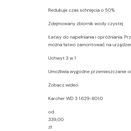
Redukuje czas schnięcia o 50%
Zdejmowany zbiornik wody czystej
Łatwy do napełniania i opróżniania. Pr
można łatwo zamontować na urządze
Uchwyt 3 w 1
Umożliwia wygodne przemieszczanie o
Zobacz wideo
Karcher WD 3 1.629-801.0
od
339,00
zł