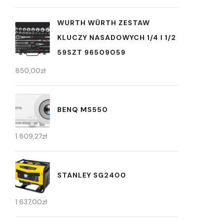
WURTH WÜRTH ZESTAW
KLUCZY NASADOWYCH 1/4 I 1/2
59SZT 96509059
850,00
zł
BENQ MS550
1 809,27
zł
STANLEY SG2400
1 637,00
zł