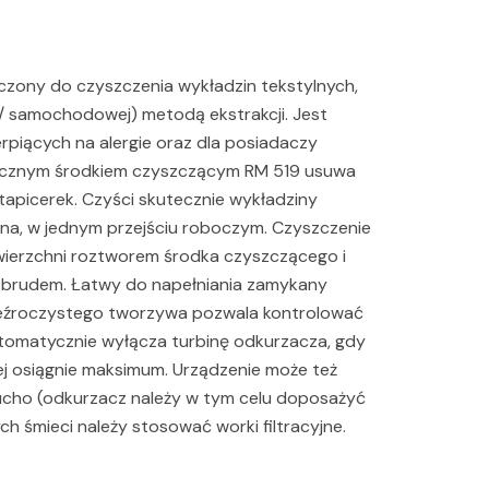
zony do czyszczenia wykładzin tekstylnych,
j/ samochodowej) metodą ekstrakcji. Jest
rpiących na alergie oraz dla posiadaczy
gicznym środkiem czyszczącym RM 519 usuwa
tapicerek. Czyści skutecznie wykładziny
runa, w jednym przejściu roboczym. Czyszczenie
wierzchni roztworem środka czyszczącego i
 brudem. Łatwy do napełniania zamykany
zeźroczystego tworzywa pozwala kontrolować
omatycznie wyłącza turbinę odkurzacza, gdy
j osiągnie maksimum. Urządzenie może też
ucho (odkurzacz należy w tym celu doposażyć
ych śmieci należy stosować worki filtracyjne.