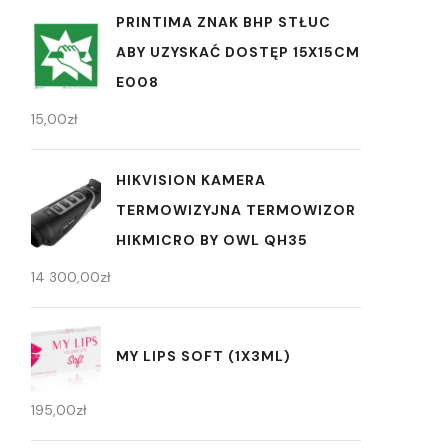
PRINTIMA ZNAK BHP STŁUC
ABY UZYSKAĆ DOSTĘP 15X15CM
E008
15,00
zł
HIKVISION KAMERA
TERMOWIZYJNA TERMOWIZOR
HIKMICRO BY OWL QH35
14 300,00
zł
MY LIPS SOFT (1X3ML)
195,00
zł