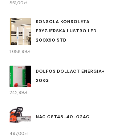
861,00
zł
KONSOLA KONSOLETA
FRYZJERSKA LUSTRO LED
200X90 STD
1 088,99
zł
DOLFOS DOLLACT ENERGIA+
20KG
242,99
zł
NAC CST45-40-02AC
497,00
zł