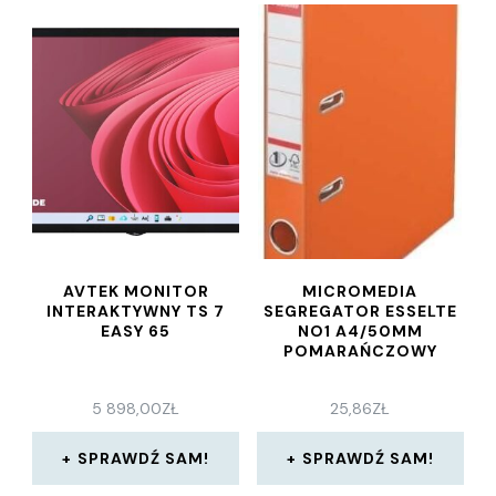
AVTEK MONITOR
MICROMEDIA
INTERAKTYWNY TS 7
SEGREGATOR ESSELTE
EASY 65
NO1 A4/50MM
POMARAŃCZOWY
5 898,00
ZŁ
25,86
ZŁ
SPRAWDŹ SAM!
SPRAWDŹ SAM!