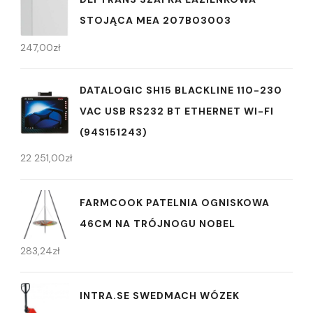
STOJĄCA MEA 207B03003
247,00
zł
DATALOGIC SH15 BLACKLINE 110-230
VAC USB RS232 BT ETHERNET WI-FI
(94S151243)
22 251,00
zł
FARMCOOK PATELNIA OGNISKOWA
46CM NA TRÓJNOGU NOBEL
283,24
zł
INTRA.SE SWEDMACH WÓZEK