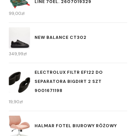
LINE 70EL. 2607019329
99,00
zł
NEW BALANCE CT302
349,99
zł
ELECTROLUX FILTR EF122 DO
SEPARATORA BIGDIRT 2 SZT
9001671198
19,90
zł
HALMAR FOTEL BIUROWY RÓŻOWY