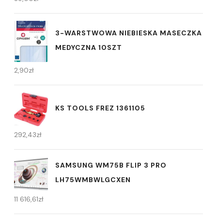
3-WARSTWOWA NIEBIESKA MASECZKA
MEDYCZNA 10SZT
2,90
zł
KS TOOLS FREZ 1361105
292,43
zł
SAMSUNG WM75B FLIP 3 PRO
LH75WMBWLGCXEN
11 616,61
zł