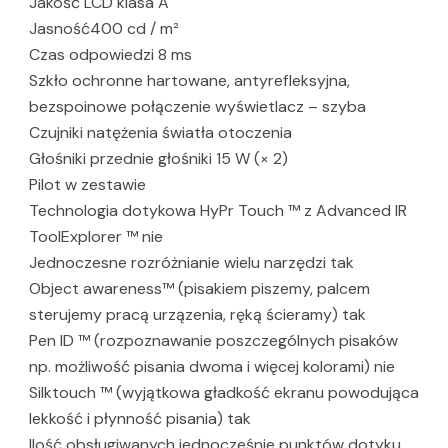
Jakość LCD klasa A
Jasność400 cd / m²
Czas odpowiedzi 8 ms
Szkło ochronne hartowane, antyrefleksyjna,
bezspoinowe połączenie wyświetlacz – szyba
Czujniki natężenia światła otoczenia
Głośniki przednie głośniki 15 W (× 2)
Pilot w zestawie
Technologia dotykowa HyPr Touch ™ z Advanced IR
ToolExplorer ™ nie
Jednoczesne rozróżnianie wielu narzędzi tak
Object awareness™ (pisakiem piszemy, palcem
sterujemy pracą urzązenia, ręką ścieramy) tak
Pen ID ™ (rozpoznawanie poszczególnych pisaków
np. możliwość pisania dwoma i więcej kolorami) nie
Silktouch ™ (wyjątkowa gładkość ekranu powodująca
lekkość i płynność pisania) tak
Ilość obsługiwanych jednocześnie punktów dotyku