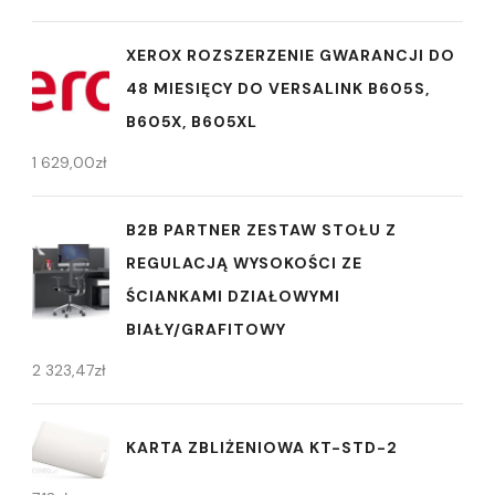
XEROX ROZSZERZENIE GWARANCJI DO
48 MIESIĘCY DO VERSALINK B605S,
B605X, B605XL
1 629,00
zł
B2B PARTNER ZESTAW STOŁU Z
REGULACJĄ WYSOKOŚCI ZE
ŚCIANKAMI DZIAŁOWYMI
BIAŁY/GRAFITOWY
2 323,47
zł
KARTA ZBLIŻENIOWA KT-STD-2