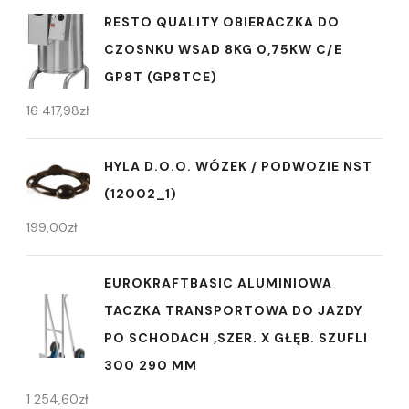
RESTO QUALITY OBIERACZKA DO
CZOSNKU WSAD 8KG 0,75KW C/E
GP8T (GP8TCE)
16 417,98
zł
HYLA D.O.O. WÓZEK / PODWOZIE NST
(12002_1)
199,00
zł
EUROKRAFTBASIC ALUMINIOWA
TACZKA TRANSPORTOWA DO JAZDY
PO SCHODACH ,SZER. X GŁĘB. SZUFLI
300 290 MM
1 254,60
zł