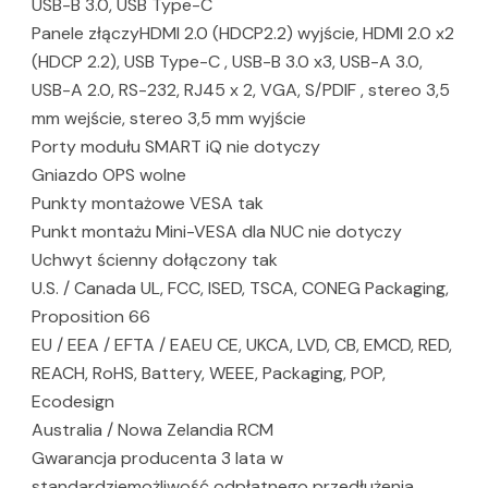
USB-B 3.0, USB Type-C
Panele złączyHDMI 2.0 (HDCP2.2) wyjście, HDMI 2.0 x2
(HDCP 2.2), USB Type-C , USB-B 3.0 x3, USB-A 3.0,
USB-A 2.0, RS-232, RJ45 x 2, VGA, S/PDIF , stereo 3,5
mm wejście, stereo 3,5 mm wyjście
Porty modułu SMART iQ nie dotyczy
Gniazdo OPS wolne
Punkty montażowe VESA tak
Punkt montażu Mini-VESA dla NUC nie dotyczy
Uchwyt ścienny dołączony tak
U.S. / Canada UL, FCC, ISED, TSCA, CONEG Packaging,
Proposition 66
EU / EEA / EFTA / EAEU CE, UKCA, LVD, CB, EMCD, RED,
REACH, RoHS, Battery, WEEE, Packaging, POP,
Ecodesign
Australia / Nowa Zelandia RCM
Gwarancja producenta 3 lata w
standardziemożliwość odpłatnego przedłużenia