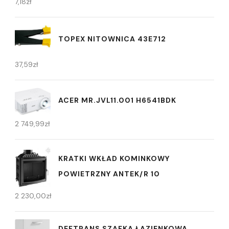
7,18
zł
TOPEX NITOWNICA 43E712
37,59
zł
ACER MR.JVL11.001 H6541BDK
2 749,99
zł
KRATKI WKŁAD KOMINKOWY
POWIETRZNY ANTEK/R 10
2 230,00
zł
DEFTRANS SZAFKA ŁAZIENKOWA