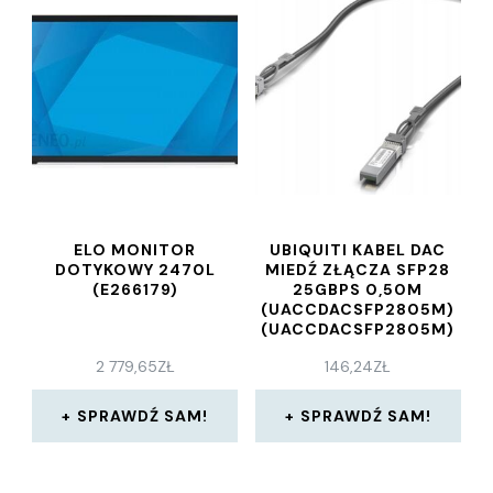
ELO MONITOR
UBIQUITI KABEL DAC
DOTYKOWY 2470L
MIEDŹ ZŁĄCZA SFP28
(E266179)
25GBPS 0,50M
(UACCDACSFP2805M)
(UACCDACSFP2805M)
2 779,65
ZŁ
146,24
ZŁ
SPRAWDŹ SAM!
SPRAWDŹ SAM!