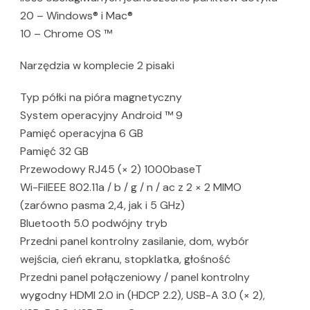
20 – Windows® i Mac®
10 – Chrome OS ™
Narzędzia w komplecie 2 pisaki
Typ półki na pióra magnetyczny
System operacyjny Android ™ 9
Pamięć operacyjna 6 GB
Pamięć 32 GB
Przewodowy RJ45 (× 2) 1000baseT
Wi-FiIEEE 802.11a / b / g / n / ac z 2 × 2 MIMO
(zarówno pasma 2,4, jak i 5 GHz)
Bluetooth 5.0 podwójny tryb
Przedni panel kontrolny zasilanie, dom, wybór
wejścia, cień ekranu, stopklatka, głośność
Przedni panel połączeniowy / panel kontrolny
wygodny HDMI 2.0 in (HDCP 2.2), USB-A 3.0 (× 2),