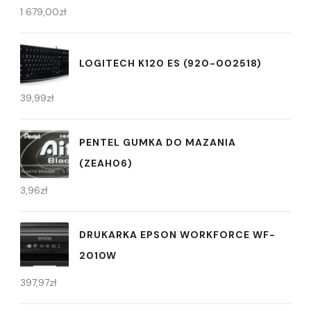
1 679,00
zł
LOGITECH K120 ES (920-002518)
39,99
zł
PENTEL GUMKA DO MAZANIA
(ZEAH06)
3,96
zł
DRUKARKA EPSON WORKFORCE WF-
2010W
397,97
zł