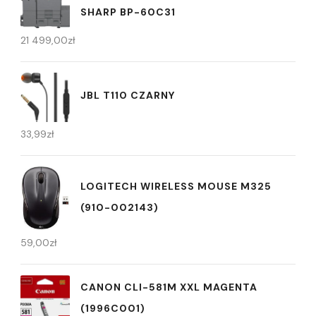
SHARP BP-60C31
21 499,00
zł
JBL T110 CZARNY
33,99
zł
LOGITECH WIRELESS MOUSE M325
(910-002143)
59,00
zł
CANON CLI-581M XXL MAGENTA
(1996C001)