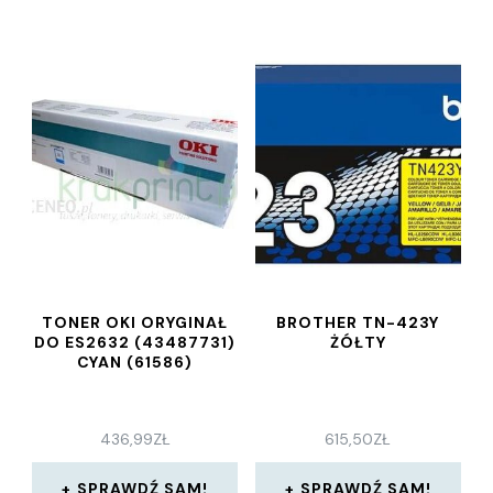
TONER OKI ORYGINAŁ
BROTHER TN-423Y
DO ES2632 (43487731)
ŻÓŁTY
CYAN (61586)
436,99
ZŁ
615,50
ZŁ
SPRAWDŹ SAM!
SPRAWDŹ SAM!