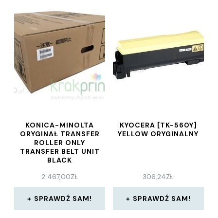
KONICA-MINOLTA
KYOCERA [TK-560Y]
ORYGINAŁ TRANSFER
YELLOW ORYGINALNY
ROLLER ONLY
TRANSFER BELT UNIT
BLACK
1000000603507
2 467,00
ZŁ
306,24
ZŁ
(A2WUR70622)
SPRAWDŹ SAM!
SPRAWDŹ SAM!