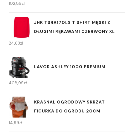
102,89
zł
JHK TSRA170LS T SHIRT MĘSKI Z
DŁUGIMI RĘKAWAMI CZERWONY XL
24,63
zł
LAVOR ASHLEY 1000 PREMIUM
408,99
zł
KRASNAL OGRODOWY SKRZAT
FIGURKA DO OGRODU 20CM
14,99
zł