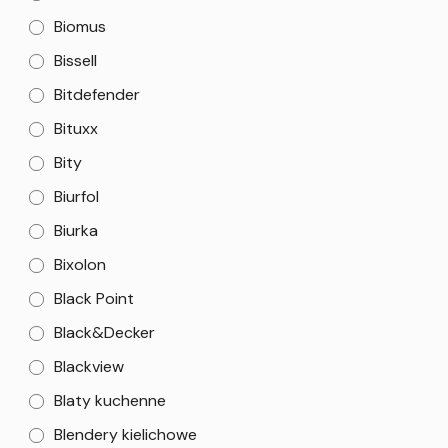
Biomus
Bissell
Bitdefender
Bituxx
Bity
Biurfol
Biurka
Bixolon
Black Point
Black&Decker
Blackview
Blaty kuchenne
Blendery kielichowe