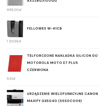
AX32BG3100GG
699,00
zł
FELLOWES W-61CB
1 321,66
zł
TELFORCEONE NAKŁADKA SILICON DO
MOTOROLA MOTO E7 PLUS
CZERWONA
8,61
zł
URZĄDZENIE WIELOFUNKCYJNE CANON
MAXIFY GX5040 (5550C009)