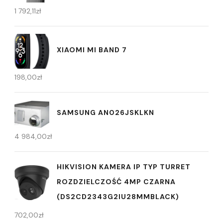
1 792,11
zł
XIAOMI MI BAND 7
198,00
zł
SAMSUNG AN026JSKLKN
4 984,00
zł
HIKVISION KAMERA IP TYP TURRET
ROZDZIELCZOŚĆ 4MP CZARNA
(DS2CD2343G2IU28MMBLACK)
702,00
zł