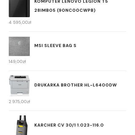
KOMPUTER LENOVO LEGION T5
28IMB05 (90NC00CWPB)
4 595,00
zł
MSI SLEEVE BAG S
149,00
zł
DRUKARKA BROTHER HL-L6400DW
2 975,00
zł
KARCHER CV 30/1 1.023-116.0