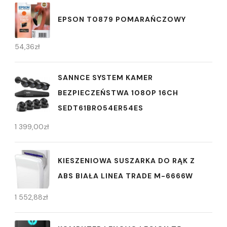
EPSON T0879 POMARAŃCZOWY
54,36
zł
SANNCE SYSTEM KAMER
BEZPIECZEŃSTWA 1080P 16CH
SEDT61BR054ER54ES
1 399,00
zł
KIESZENIOWA SUSZARKA DO RĄK Z
ABS BIAŁA LINEA TRADE M-6666W
1 552,88
zł