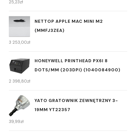
25,23
zł
NETTOP APPLE MAC MINI M2
(MMFJ3ZEA)
3 253,00
zł
HONEYWELL PRINTHEAD PX6I 8
DOTS/MM (203DPI) (1040084900)
2 398,80
zł
YATO GRATOWNIK ZEWNĘTRZNY 3-
19MM YT22357
39,99
zł