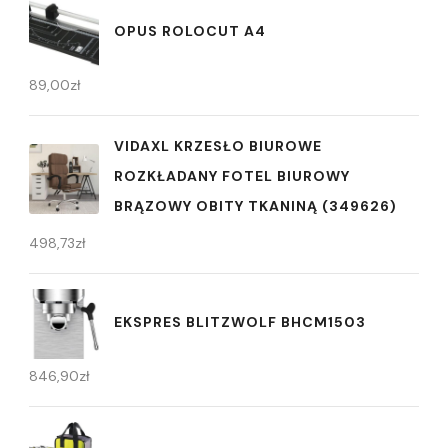
OPUS ROLOCUT A4
89,00
zł
VIDAXL KRZESŁO BIUROWE
ROZKŁADANY FOTEL BIUROWY
BRĄZOWY OBITY TKANINĄ (349626)
498,73
zł
EKSPRES BLITZWOLF BHCM1503
846,90
zł