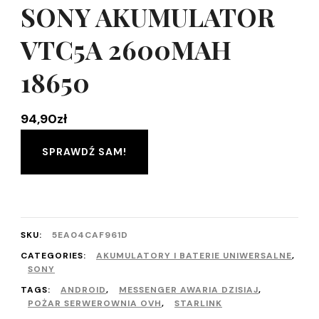
SONY AKUMULATOR
VTC5A 2600MAH
18650
94,90
zł
SPRAWDŹ SAM!
SKU:
5EA04CAF961D
CATEGORIES:
AKUMULATORY I BATERIE UNIWERSALNE
,
SONY
TAGS:
ANDROID
,
MESSENGER AWARIA DZISIAJ
,
POŻAR SERWEROWNIA OVH
,
STARLINK