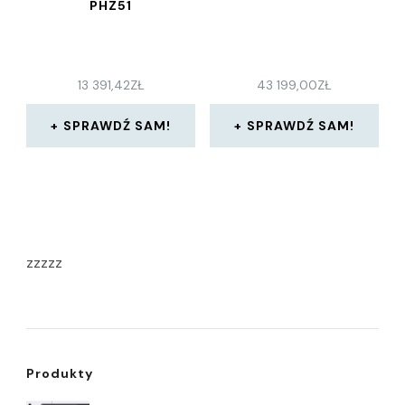
PHZ51
13 391,42
ZŁ
43 199,00
ZŁ
SPRAWDŹ SAM!
SPRAWDŹ SAM!
zzzzz
Produkty