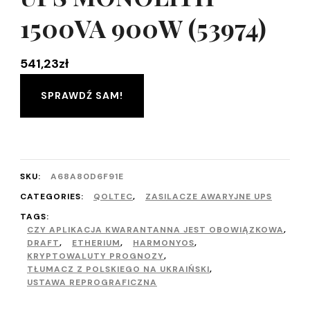
1500VA 900W (53974)
541,23
zł
SPRAWDŹ SAM!
SKU:
A68A80D6F91E
CATEGORIES:
QOLTEC
,
ZASILACZE AWARYJNE UPS
TAGS:
CZY APLIKACJA KWARANTANNA JEST OBOWIĄZKOWA
,
DRAFT
,
ETHERIUM
,
HARMONYOS
,
KRYPTOWALUTY PROGNOZY
,
TŁUMACZ Z POLSKIEGO NA UKRAIŃSKI
,
USTAWA REPROGRAFICZNA