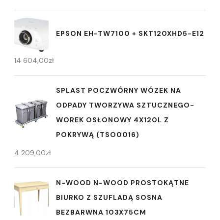
EPSON EH-TW7100 + SKT120XHD5-E12
14 604,00
zł
SPLAST POCZWÓRNY WÓZEK NA
ODPADY TWORZYWA SZTUCZNEGO-
WOREK OSŁONOWY 4X120L Z
POKRYWĄ (TSO0016)
4 209,00
zł
N-WOOD N-WOOD PROSTOKĄTNE
BIURKO Z SZUFLADĄ SOSNA
BEZBARWNA 103X75CM