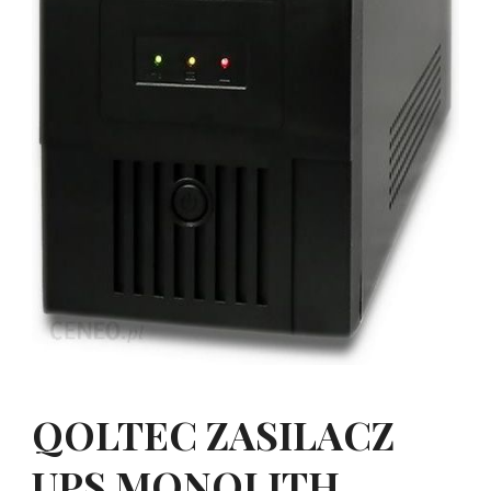
QOLTEC ZASILACZ
UPS MONOLITH