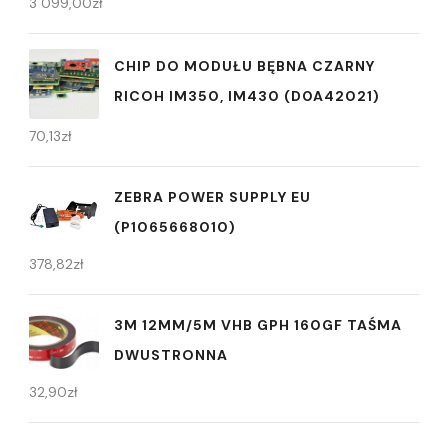
3 099,00
zł
CHIP DO MODUŁU BĘBNA CZARNY
RICOH IM350, IM430 (D0A42021)
70,13
zł
ZEBRA POWER SUPPLY EU
(P1065668010)
378,82
zł
3M 12MM/5M VHB GPH 160GF TAŚMA
DWUSTRONNA
32,90
zł