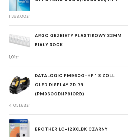
1 399,00
zł
ARGO GRZBIETY PLASTIKOWY 32MM
BIAŁY 300K
1,01
zł
DATALOGIC PM9600-HP 1 8 ZOLL
OLED DISPLAY 2D RB
(PM9600DHP910RB)
4 031,68
zł
BROTHER LC-129XLBK CZARNY