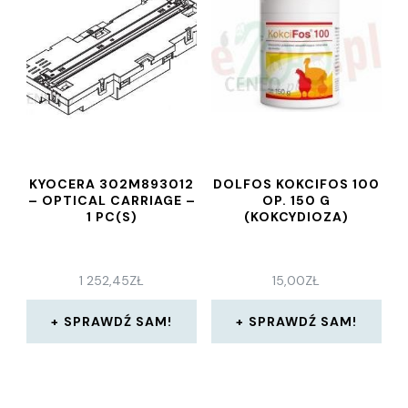
KYOCERA 302M893012
DOLFOS KOKCIFOS 100
– OPTICAL CARRIAGE –
OP. 150 G
1 PC(S)
(KOKCYDIOZA)
1 252,45
ZŁ
15,00
ZŁ
SPRAWDŹ SAM!
SPRAWDŹ SAM!