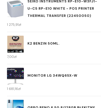
SEIKO INSTRUMENTS RP-E10-W3FJ1-
U-C5 RP-E10 WHITE - POS PRINTER
THERMAL TRANSFER (22450050)
1 275,91
zł
K2 BENZIN 50ML.
7,00
zł
MONITOR LG 34WQ65X-W
1 681,16
zł
OPPO RENO 6 5G 8/128GB BŁĘKITNY