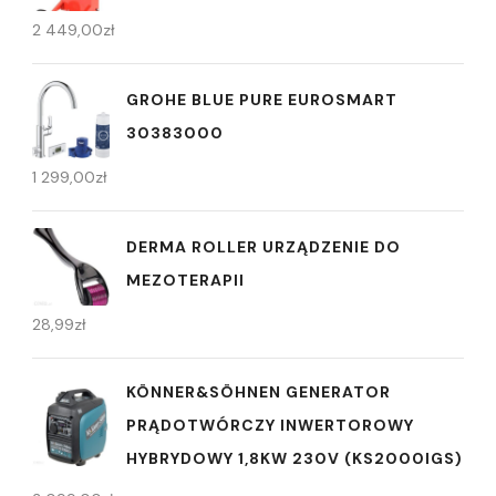
2 449,00
zł
GROHE BLUE PURE EUROSMART
30383000
1 299,00
zł
DERMA ROLLER URZĄDZENIE DO
MEZOTERAPII
28,99
zł
KÖNNER&SÖHNEN GENERATOR
PRĄDOTWÓRCZY INWERTOROWY
HYBRYDOWY 1,8KW 230V (KS2000IGS)