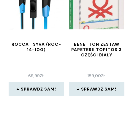
ROCCAT SYVA (ROC-
BENETTON ZESTAW
14-100)
PAPETERII TOPITOS 3
CZĘŚCI BIAŁY
69,99
ZŁ
189,00
ZŁ
SPRAWDŹ SAM!
SPRAWDŹ SAM!