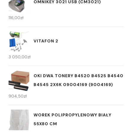
OMNIKEY 3021 USB (CM3021)
116,00
zł
VITAFON 2
3 050,00
zł
OKI DWA TONERY B4520 B4525 B4540
B4545 2X6K 09004169 (9004169)
904,50
zł
WOREK POLIPROPYLENOWY BIAŁY
55X80 CM