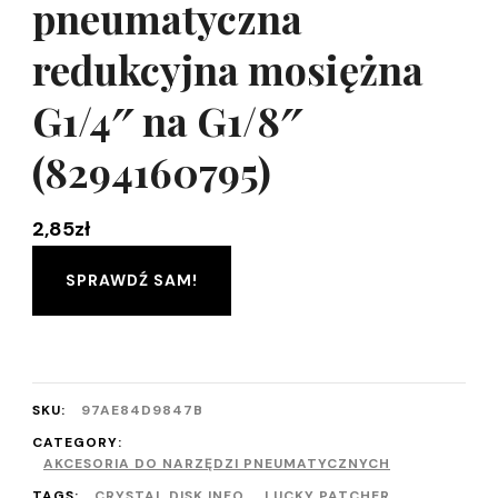
pneumatyczna
redukcyjna mosiężna
G1/4″ na G1/8″
(8294160795)
2,85
zł
SPRAWDŹ SAM!
SKU:
97AE84D9847B
CATEGORY:
AKCESORIA DO NARZĘDZI PNEUMATYCZNYCH
TAGS:
CRYSTAL DISK INFO
,
LUCKY PATCHER
,