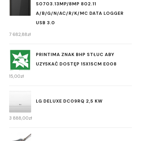
S0703.13MP/8MP 802.11
A/B/G/N/AC/R/K/MC DATA LOGGER
USB 3.0
7 682,88
zł
PRINTIMA ZNAK BHP STŁUC ABY
UZYSKAĆ DOSTĘP 15X15CM E008
15,00
zł
LG DELUXE DC09RQ 2,5 KW
3 888,00
zł