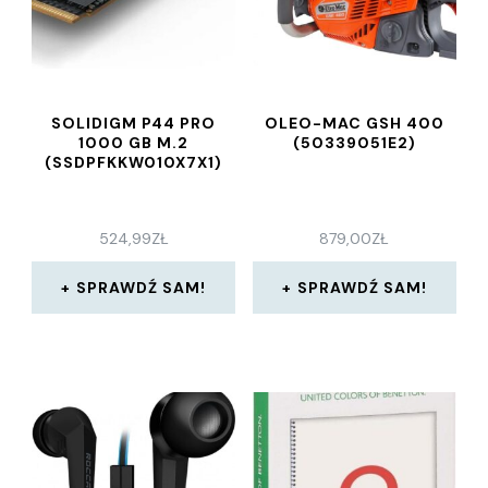
SOLIDIGM P44 PRO
OLEO-MAC GSH 400
1000 GB M.2
(50339051E2)
(SSDPFKKW010X7X1)
524,99
ZŁ
879,00
ZŁ
SPRAWDŹ SAM!
SPRAWDŹ SAM!