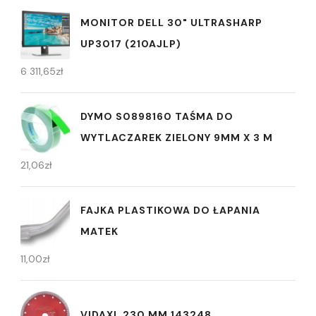
MONITOR DELL 30" ULTRASHARP
UP3017 (210AJLP)
6 311,65
zł
DYMO S0898160 TAŚMA DO
WYTLACZAREK ZIELONY 9MM X 3 M
21,06
zł
FAJKA PLASTIKOWA DO ŁAPANIA
MATEK
11,00
zł
VIDAXL 230 MM 143248