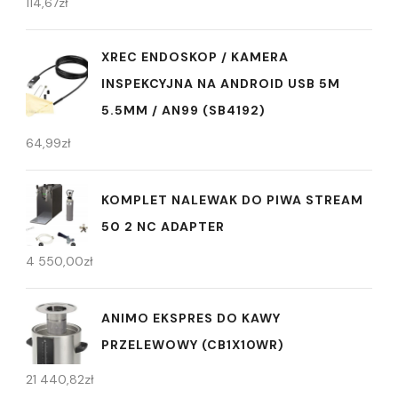
114,67
zł
XREC ENDOSKOP / KAMERA
INSPEKCYJNA NA ANDROID USB 5M
5.5MM / AN99 (SB4192)
64,99
zł
KOMPLET NALEWAK DO PIWA STREAM
50 2 NC ADAPTER
4 550,00
zł
ANIMO EKSPRES DO KAWY
PRZELEWOWY (CB1X10WR)
21 440,82
zł