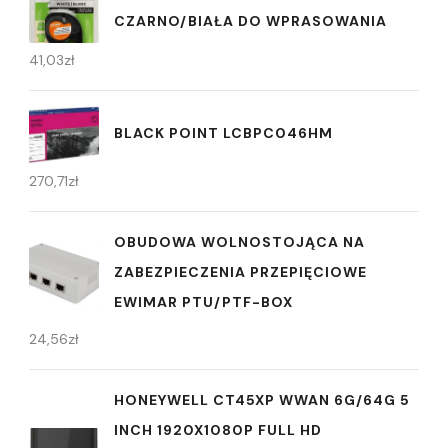
CZARNO/BIAŁA DO WPRASOWANIA
41,03
zł
BLACK POINT LCBPC046HM
270,71
zł
OBUDOWA WOLNOSTOJĄCA NA
ZABEZPIECZENIA PRZEPIĘCIOWE
EWIMAR PTU/PTF-BOX
24,56
zł
HONEYWELL CT45XP WWAN 6G/64G 5
INCH 1920X1080P FULL HD