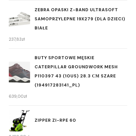
ZEBRA OPASKI Z-BAND ULTRASOFT
SAMOPRZYLEPNE 19X279 (DLA DZIECI)
BIAŁE
237,83
zł
BUTY SPORTOWE MĘSKIE
CATERPILLAR GROUNDWORK MESH
P110397 43 (10US) 28.3 СМ SZARE
(194917283141_PL)
639,00
zł
ZIPPER ZI-RPE 60