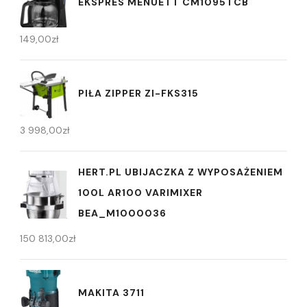
EKSPRES MENUETT CM1095TCB
149,00
zł
PIŁA ZIPPER ZI-FKS315
3 998,00
zł
HERT.PL UBIJACZKA Z WYPOSAŻENIEM
100L AR100 VARIMIXER
BEA_M1000036
150 813,00
zł
MAKITA 3711