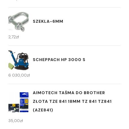
SZEKLA-6MM
2,72
zł
SCHEPPACH HP 3000 S
6 030,00
zł
AIMOTECH TAŚMA DO BROTHER
ZŁOTA TZE 841 18MM TZ 841 TZ841
(AZE841)
35,00
zł