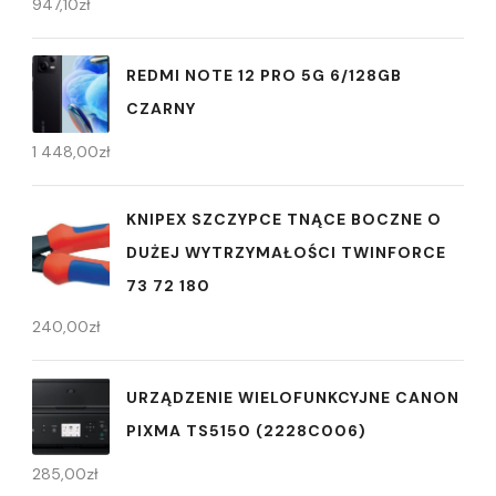
947,10
zł
REDMI NOTE 12 PRO 5G 6/128GB
CZARNY
1 448,00
zł
KNIPEX SZCZYPCE TNĄCE BOCZNE O
DUŻEJ WYTRZYMAŁOŚCI TWINFORCE
73 72 180
240,00
zł
URZĄDZENIE WIELOFUNKCYJNE CANON
PIXMA TS5150 (2228C006)
285,00
zł