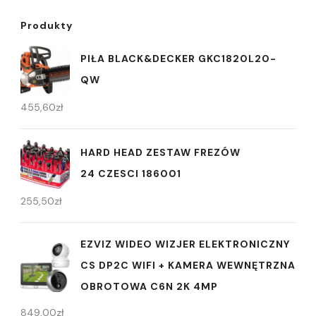
Produkty
PIŁA BLACK&DECKER GKC1820L20-
QW
455,60
zł
HARD HEAD ZESTAW FREZÓW
24 CZESCI 186001
255,50
zł
EZVIZ WIDEO WIZJER ELEKTRONICZNY
CS DP2C WIFI + KAMERA WEWNĘTRZNA
OBROTOWA C6N 2K 4MP
849,00
zł