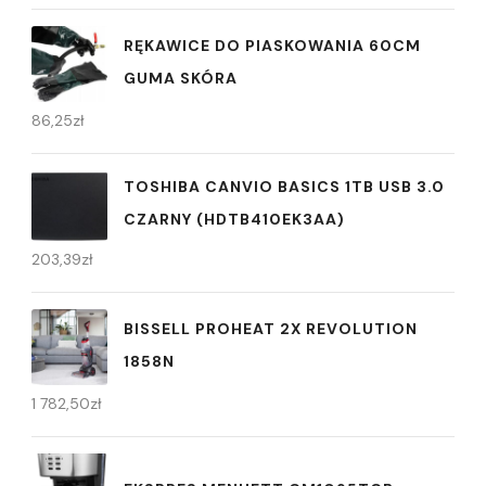
RĘKAWICE DO PIASKOWANIA 60CM
GUMA SKÓRA
86,25
zł
TOSHIBA CANVIO BASICS 1TB USB 3.0
CZARNY (HDTB410EK3AA)
203,39
zł
BISSELL PROHEAT 2X REVOLUTION
1858N
1 782,50
zł