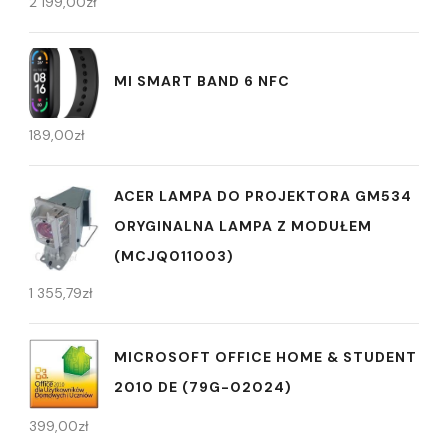
2 199,00
zł
MI SMART BAND 6 NFC
189,00
zł
ACER LAMPA DO PROJEKTORA GM534
ORYGINALNA LAMPA Z MODUŁEM
(MCJQ011003)
1 355,79
zł
MICROSOFT OFFICE HOME & STUDENT
2010 DE (79G-02024)
399,00
zł