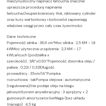
maszyny.Boczny napinacz łańcucha znacznie
upraszcza procedurę napinania
łańcucha.Dwupierścieniowy tłok, niklowany cylinder
oraz kuty wał korbowy i korbowód zapewniają
właściwe osiągi przez cały czas żywotności.
Dane techniczne
Pojemność silnika : 38,9 cm³Moc silnika : 2,5 KM – 1,8
kWMoc użyteczna urządzenia : 2,3 KM – 1,7
kWŁańcuch (podziałka x
szerokośći) : 3/8″x0.50″Pojemność zbiornika oleju /
paliwa : 0,22l / 0,32lDługość
prowadnicy : 35cm/14″Pompka
rozruchowa : takPompa olejowa : automatyczna
(regulowana)/nie podaje oleju na biegu
jałowymSystem anywibracyjny : 3 sprężyny + 2
gumowych amortyzatorówWaga (bez układu
tnącego) : 4,5 kg