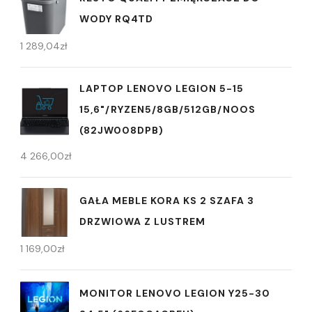
WODY RQ4TD
1 289,04
zł
LAPTOP LENOVO LEGION 5-15
15,6"/RYZEN5/8GB/512GB/NOOS
(82JW008DPB)
4 266,00
zł
GAŁA MEBLE KORA KS 2 SZAFA 3
DRZWIOWA Z LUSTREM
1 169,00
zł
MONITOR LENOVO LEGION Y25-30