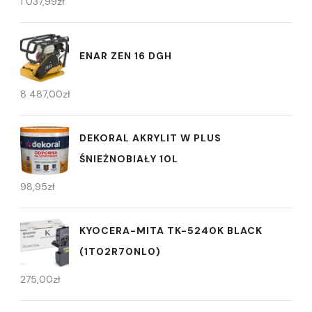
1 037,99
zł
ENAR ZEN 16 DGH
8 487,00
zł
DEKORAL AKRYLIT W PLUS
ŚNIEŻNOBIAŁY 10L
98,95
zł
KYOCERA-MITA TK-5240K BLACK
(1T02R70NL0)
275,00
zł