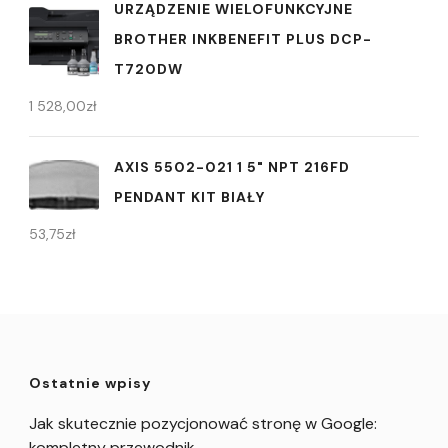
URZĄDZENIE WIELOFUNKCYJNE
BROTHER INKBENEFIT PLUS DCP-
T720DW
1 528,00
zł
AXIS 5502-021 1 5" NPT 216FD
PENDANT KIT BIAŁY
53,75
zł
Ostatnie wpisy
Jak skutecznie pozycjonować stronę w Google:
kompletny przewodnik