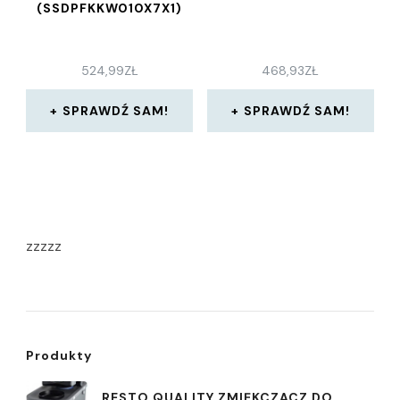
(SSDPFKKW010X7X1)
524,99
ZŁ
468,93
ZŁ
SPRAWDŹ SAM!
SPRAWDŹ SAM!
zzzzz
Produkty
RESTO QUALITY ZMIĘKCZACZ DO