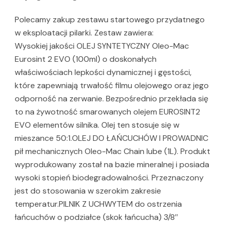
Polecamy zakup zestawu startowego przydatnego
w eksploatacji pilarki. Zestaw zawiera:
Wysokiej jakości OLEJ SYNTETYCZNY Oleo-Mac
Eurosint 2 EVO (100ml) o doskonałych
właściwościach lepkości dynamicznej i gęstości,
które zapewniają trwałość filmu olejowego oraz jego
odporność na zerwanie. Bezpośrednio przekłada się
to na żywotność smarowanych olejem EUROSINT2
EVO elementów silnika. Olej ten stosuje się w
mieszance 50:1.OLEJ DO ŁAŃCUCHÓW I PROWADNIC
pił mechanicznych Oleo-Mac Chain lube (1L). Produkt
wyprodukowany został na bazie mineralnej i posiada
wysoki stopień biodegradowalności. Przeznaczony
jest do stosowania w szerokim zakresie
temperatur.PILNIK Z UCHWYTEM do ostrzenia
łańcuchów o podziałce (skok łańcucha) 3/8″