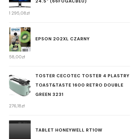
24.5" (66F0GACBEU)
1 295,08
zł
EPSON 202XL CZARNY
58,00
zł
TOSTER CECOTEC TOSTER 4 PLASTRY
TOAST&TASTE 1600 RETRO DOUBLE
GREEN 3231
276,18
zł
TABLET HONEYWELL RT10W