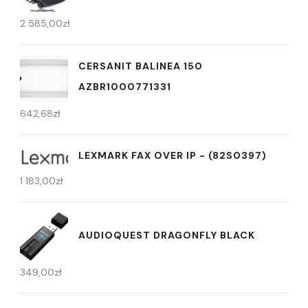
2 585,00
zł
CERSANIT BALINEA 150
AZBR1000771331
642,68
zł
LEXMARK FAX OVER IP - (82S0397)
1 183,00
zł
AUDIOQUEST DRAGONFLY BLACK
349,00
zł