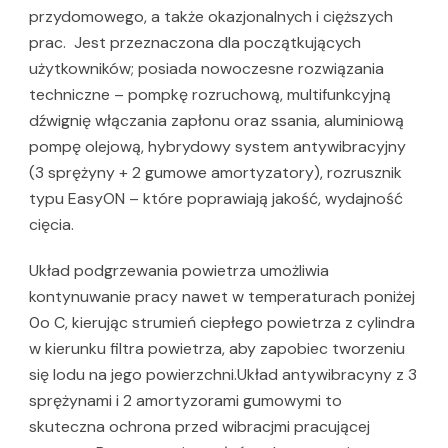
przydomowego, a także okazjonalnych i cięższych
prac. Jest przeznaczona dla początkujących
użytkowników; posiada nowoczesne rozwiązania
techniczne – pompkę rozruchową, multifunkcyjną
dźwignię włączania zapłonu oraz ssania, aluminiową
pompę olejową, hybrydowy system antywibracyjny
(3 sprężyny + 2 gumowe amortyzatory), rozrusznik
typu EasyON – które poprawiają jakość, wydajność
cięcia.
Układ podgrzewania powietrza umożliwia
kontynuwanie pracy nawet w temperaturach poniżej
0o C, kierując strumień ciepłego powietrza z cylindra
w kierunku filtra powietrza, aby zapobiec tworzeniu
się lodu na jego powierzchni.Układ antywibracyny z 3
sprężynami i 2 amortyzorami gumowymi to
skuteczna ochrona przed wibracjmi pracującej