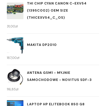
THI CHIP CYAN CANON C-EXV54
(1395C002) OEM SIZE
(THICEXV54_C_OS)
31,00
zł
MAKITA DP2010
187,00
zł
ANTENA GSM1 - MYJNIE
SAMOCHODOWE - NOVITUS SDF-3
116,85
zł
LAPTOP HP ELITEBOOK 850 G8